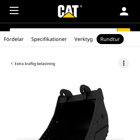
person
SEARCH
search
Fördelar
Specifikationer
Verktyg
Rundtur
more_vert
Extra kraftig belastning