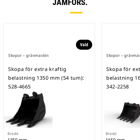
JÄMFÖRS.
Vald
Skopor – grävmaskin
Skopor – grävma
Skopa för extra kraftig
Skopa för ext
belastning 1350 mm (54 tum):
belastning 1
528-4665
342-2258
Bredd
Bredd
1350 mm
1650 mm