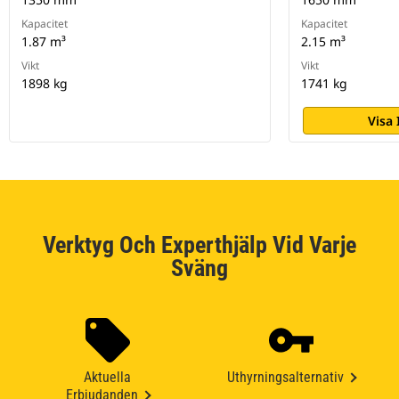
Kapacitet
Kapacitet
1.87 m³
2.15 m³
Vikt
Vikt
1898 kg
1741 kg
Visa
Verktyg Och Experthjälp Vid Varje
Sväng
Aktuella
Uthyrningsalternativ
Erbjudanden