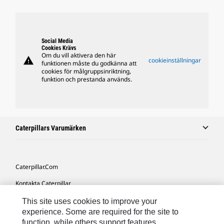
Social Media
Cookies Krävs
Om du vill aktivera den här
warning
cookieinställningar
funktionen måste du godkänna att
cookies för målgruppsinriktning,
funktion och prestanda används.
Caterpillars Varumärken
Caterpillar.com
Kontakta Caterpillar
Mina Marknadsföringspreferenser
This site uses cookies to improve your
experience. Some are required for the site to
Platskarta
function, while others support features,