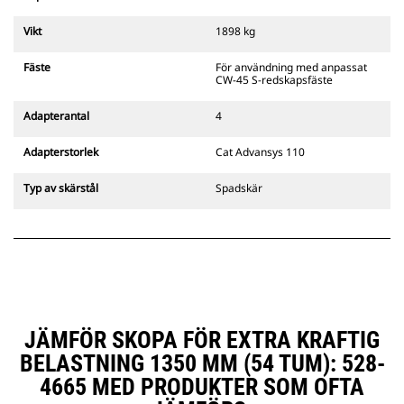
från fästets sekundära spärr som
alltid finns i förarens siktlinje.
Vikt
1898 kg
Cats pinnmonterade
gripredskapsfästen är kompatibla
Fäste
För användning med anpassat
med bandgående grävmaskiner
CW-45 S-redskapsfäste
311–352 och alla hjulburna
grävmaskiner. Fästen för
Adapterantal
4
dikesbredd finns även tillgängliga.
Tillbehör som är kompatibla med
Adapterstorlek
Cat Advansys 110
det CW-anpassade redskapsfästet
använder det fasta
Typ av skärstål
Spadskär
redskapsfästets gångjärn. CW-
anpassade redskapsfästen har ett
killåsningssystem som håller
säkert låst.
CW-anpassade redskapsfästen
finns tillgängliga för alla
bandburna och hjulburna
grävmaskiner.
JÄMFÖR SKOPA FÖR EXTRA KRAFTIG
BELASTNING 1350 MM (54 TUM): 528-
4665 MED PRODUKTER SOM OFTA