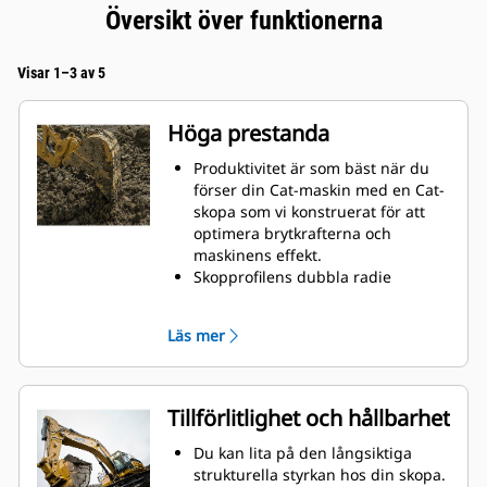
Översikt över funktionerna
Visar 1–3 av 5
Höga prestanda
Produktivitet är som bäst när du
förser din Cat-maskin med en Cat-
skopa som vi konstruerat för att
optimera brytkrafterna och
maskinens effekt.
Skopprofilens dubbla radie
förbättrar materialflödet och sikten
in i skopan. Skophälens utökade
Läs mer
frigång säkerställer att skopbotten
inte släpar, vilket minskar
underhållskostnaderna.
Bränsleförbrukningstoppar under
Tillförlitlighet och hållbarhet
grävning. Cat-skoporna är
utformade för att skära genom
Du kan lita på den långsiktiga
material snabbt för att förbättra
strukturella styrkan hos din skopa.