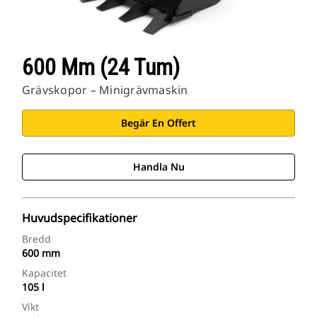
600 Mm (24 Tum)
Grävskopor – Minigrävmaskin
Begär En Offert
Handla Nu
Huvudspecifikationer
Bredd
600 mm
Kapacitet
105 l
Vikt