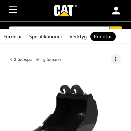
person
SEARCH
search
Fördelar
Specifikationer
Verktyg
Rundtur
more_vert
Grävskopor – Minigrävmaskin