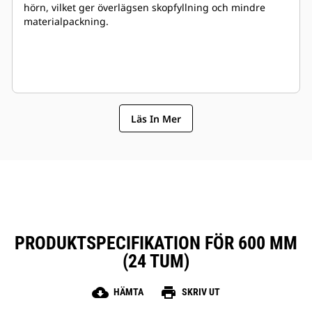
hörn, vilket ger överlägsen skopfyllning och mindre
materialpackning.
Läs In Mer
PRODUKTSPECIFIKATION FÖR 600 MM
(24 TUM)
cloud_download
print
HÄMTA
SKRIV UT