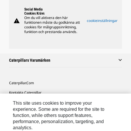
Social Media
Cookies Krävs
Om du vill aktivera den här
warning
cookieinställningar
funktionen måste du godkänna att
cookies för målgruppsinriktning,
funktion och prestanda används.
Caterpillars Varumärken
Caterpillar.com
Kontakta Caterpillar
Mina Marknadsföringspreferenser
This site uses cookies to improve your
experience. Some are required for the site to
Platskarta
function, while others support features,
performance, personalization, targeting, and
Cookie Settings
analytics.