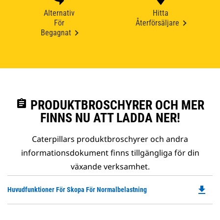
Alternativ
Hitta
För
Återförsäljare
Begagnat
assignment
PRODUKTBROSCHYRER OCH MER
FINNS NU ATT LADDA NER!
Caterpillars produktbroschyrer och andra
informationsdokument finns tillgängliga för din
växande verksamhet.
file_download
Do
Huvudfunktioner För Skopa För Normalbelastning
P
O