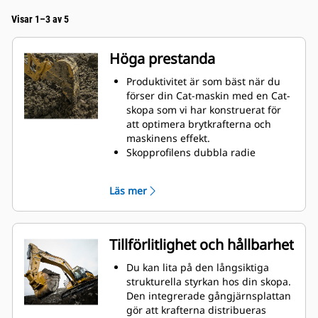
Visar 1–3 av 5
Höga prestanda
Produktivitet är som bäst när du
förser din Cat-maskin med en Cat-
skopa som vi har konstruerat för
att optimera brytkrafterna och
maskinens effekt.
Skopprofilens dubbla radie
förbättrar materialflödet in i
skopan. Skophälens utökade
Läs mer
frigång säkerställer att skopans
botten inte släpar, vilket minskar
underhållskostnaderna.
Bränsleförbrukningstoppar under
Tillförlitlighet och hållbarhet
grävning. Cat-skoporna är
utformade för att skära genom
Du kan lita på den långsiktiga
material snabbt och förbättra
strukturella styrkan hos din skopa.
maskinens totala effektivitet.
Den integrerade gångjärnsplattan
Lasta mer material på kortare tid.
gör att krafterna distribueras