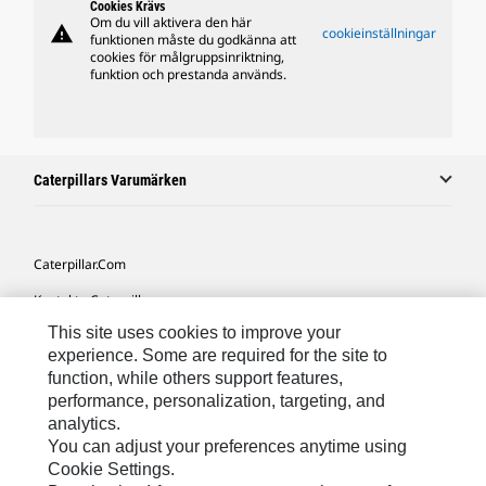
Cookies Krävs
Om du vill aktivera den här
warning
cookieinställningar
funktionen måste du godkänna att
cookies för målgruppsinriktning,
funktion och prestanda används.
Caterpillars Varumärken
Caterpillar.com
Kontakta Caterpillar
This site uses cookies to improve your
Mina Marknadsföringspreferenser
experience. Some are required for the site to
Platskarta
function, while others support features,
performance, personalization, targeting, and
Cookie Settings
analytics.
Juridiskt
You can adjust your preferences anytime using
Cookie Settings.
Sekretess