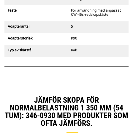
gripredskapsfästen är kompatibla
med bandgående grävmaskiner
Fäste
För användning med anpassat
311–352 och alla hjulburna
CW-45s-redskapsfäste
grävmaskiner. Fästen för
dikesbredd finns även tillgängliga.
Adapterantal
5
Tillbehör som är kompatibla med
det CW-anpassade redskapsfästet
Adapterstorlek
K90
använder det fasta
redskapsfästets gångjärn. CW-
Typ av skärstål
Rak
anpassade redskapsfästen har ett
killåsningssystem som håller fast
redskapen.
CW-anpassade redskapsfästen
finns tillgängliga för alla
bandburna och hjulburna
grävmaskiner.
JÄMFÖR SKOPA FÖR
NORMALBELASTNING 1 350 MM (54
TUM): 346-0930 MED PRODUKTER SOM
OFTA JÄMFÖRS.