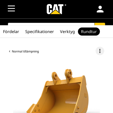
person
SEARCH
search
Fördelar
Specifikationer
Verktyg
Rundtur
more_vert
Normal tillämpning