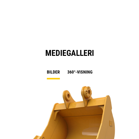
in
a
N
Ta
MEDIEGALLERI
BILDER
360°-VISNING