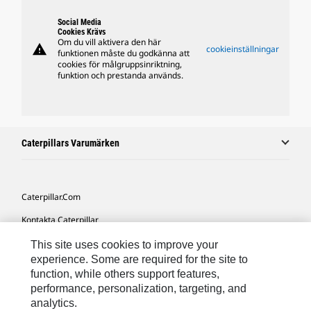
Social Media
Cookies Krävs
Om du vill aktivera den här
warning
cookieinställningar
funktionen måste du godkänna att
cookies för målgruppsinriktning,
funktion och prestanda används.
Caterpillars Varumärken
Caterpillar.com
Kontakta Caterpillar
Mina Marknadsföringspreferenser
This site uses cookies to improve your
experience. Some are required for the site to
Platskarta
function, while others support features,
performance, personalization, targeting, and
Cookie Settings
analytics.