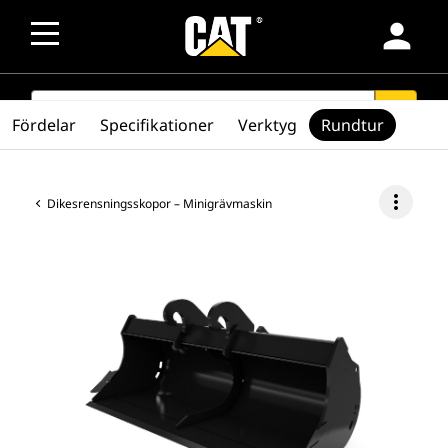
person
SEARCH
search
Fördelar
Specifikationer
Verktyg
Rundtur
more_vert
Dikesrensningsskopor – Minigrävmaskin