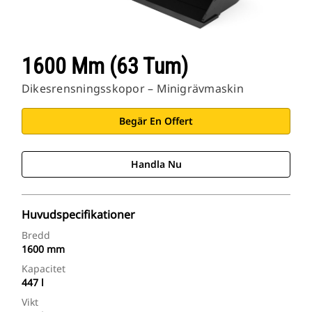
1600 Mm (63 Tum)
Dikesrensningsskopor – Minigrävmaskin
Begär En Offert
Handla Nu
Huvudspecifikationer
Bredd
1600 mm
Kapacitet
447 l
Vikt