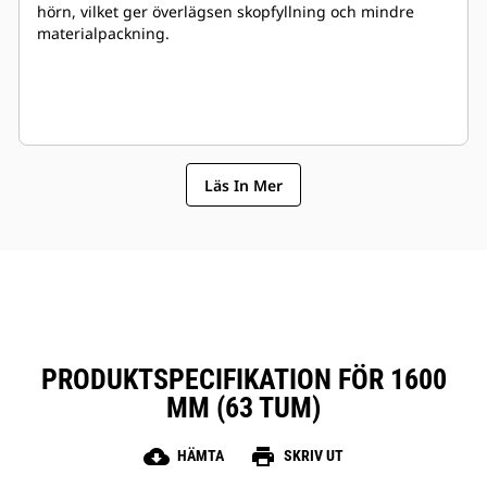
hörn, vilket ger överlägsen skopfyllning och mindre
materialpackning.
Läs In Mer
PRODUKTSPECIFIKATION FÖR 1600
MM (63 TUM)
cloud_download
print
HÄMTA
SKRIV UT