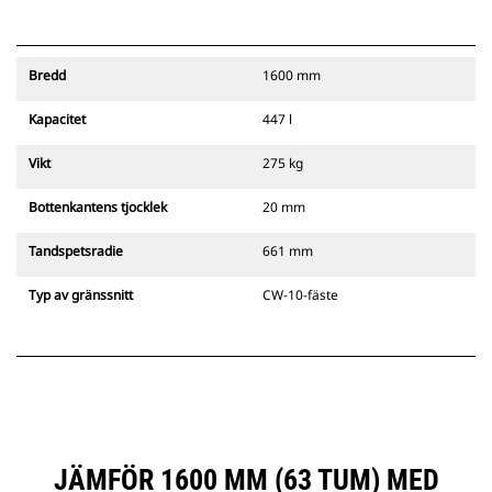
Bredd
1600 mm
Kapacitet
447 l
Vikt
275 kg
Bottenkantens tjocklek
20 mm
Tandspetsradie
661 mm
Typ av gränssnitt
CW-10-fäste
JÄMFÖR 1600 MM (63 TUM) MED