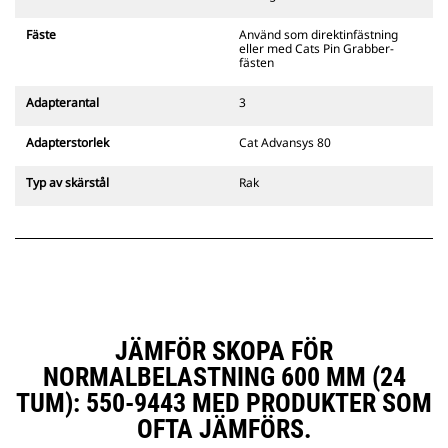
gripredskapsfästen är kompatibla
med bandgående grävmaskiner
Fäste
Använd som direktinfästning
311–352 och alla hjulburna
eller med Cats Pin Grabber-
grävmaskiner. Fästen för
fästen
dikesbredd finns även tillgängliga.
Tillbehör som är kompatibla med
Adapterantal
3
det CW-anpassade redskapsfästet
använder det fasta
Adapterstorlek
Cat Advansys 80
redskapsfästets gångjärn. CW-
anpassade redskapsfästen har ett
Typ av skärstål
Rak
killåsningssystem som håller fast
redskapen.
CW-anpassade redskapsfästen
finns tillgängliga för alla
bandburna och hjulburna
grävmaskiner.
JÄMFÖR SKOPA FÖR
NORMALBELASTNING 600 MM (24
TUM): 550-9443 MED PRODUKTER SOM
OFTA JÄMFÖRS.