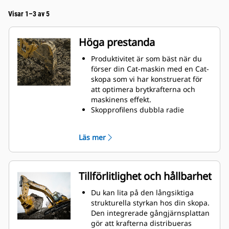
Visar 1–3 av 5
Höga prestanda
Produktivitet är som bäst när du
förser din Cat-maskin med en Cat-
skopa som vi har konstruerat för
att optimera brytkrafterna och
maskinens effekt.
Skopprofilens dubbla radie
förbättrar materialflödet in i
skopan. Skophälens utökade
Läs mer
frigång säkerställer att skopans
botten inte släpar, vilket minskar
underhållskostnaderna.
Bränsleförbrukningstoppar under
Tillförlitlighet och hållbarhet
grävning. Cat-skoporna är
utformade för att skära genom
Du kan lita på den långsiktiga
material snabbt och förbättra
strukturella styrkan hos din skopa.
maskinens totala effektivitet.
Den integrerade gångjärnsplattan
Lasta mer material på kortare tid.
gör att krafterna distribueras