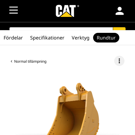
person
SEARCH
search
Fördelar
Specifikationer
Verktyg
Rundtur
more_vert
Normal tillämpning