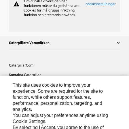
Om du vill aktivera den här
warning
cookieinställningar
funktionen måste du godkänna att
cookies för målgruppsinriktning,
funktion och prestanda används.
Caterpillars Varumärken
Caterpillar.com
Kontakta Caterpillar
Mina Marknadsföringspreferenser
This site uses cookies to improve your
experience. Some are required for the site to
Platskarta
function, while others support features,
performance, personalization, targeting, and
Cookie Settings
analytics.
Juridiskt
You can adjust your preferences anytime using
Cookie Settings.
Sekretess
By selecting I Accept, you agree to the use of