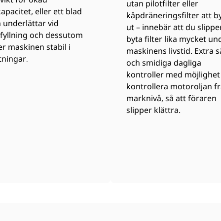
utan pilotfilter eller
kapacitet, eller ett blad
kåpdräneringsfilter att b
 underlättar vid
ut – innebär att du slippe
rfyllning och dessutom
byta filter lika mycket un
er maskinen stabil i
maskinens livstid. Extra 
tningar
.
och smidiga dagliga
kontroller med möjlighet 
kontrollera motoroljan f
marknivå, så att föraren
slipper klättra.