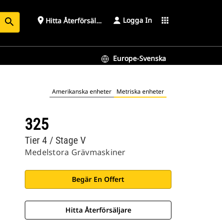
Logga In
place
apps
Hitta Återförsäljare
search
Europe-Svenska
Amerikanska enheter
Metriska enheter
325
Tier 4 / Stage V
Medelstora Grävmaskiner
Begär En Offert
Hitta Återförsäljare