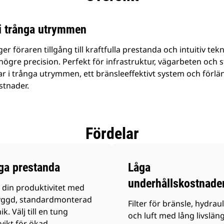
i trånga utrymmen
 föraren tillgång till kraftfulla prestanda och intuitiv tekn
gre precision. Perfekt för infrastruktur, vägarbeten och s
 i trånga utrymmen, ett bränsleeffektivt system och förlän
ostnader.
Fördelar
ga prestanda
Låga
underhållskostnade
 din produktivitet med
yggd, standardmonterad
Filter för bränsle, hydraul
ik. Välj till en tung
och luft med lång livslän
vikt för ökad