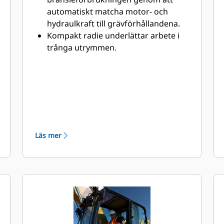
automatiskt matcha motor- och
hydraulkraft till grävförhållandena.
Kompakt radie underlättar arbete i
trånga utrymmen.
Högt svängvridmoment gör det
enklare att arbeta i sluttningar.
Öka effektiviteten med upp till 45 %
tack vare Cat®-standardteknik som
bidrar till att minska förarens
utmattning och sänka
driftkostnaderna som
Läs mer
bränsleförbrukning och dagligt
underhåll.
C4.4-motor som uppfyller
emissionsnormerna. Ett
efterbehandlingssystem som inte
kräver underhåll eller arbetsstopp.
Det avancerade hydrauliska