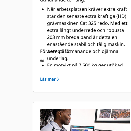
När arbetsplatsen kräver extra kraft
står den senaste extra kraftiga (HD)
grävmaskinen Cat 325 redo. Med ett
extra långt underrede och robusta
203 mm breda band är detta en
enastående stabil och tålig maskin,
Förberedd för
även på utmanande och ojämna
underlag.
®
En motvikt på 7 500 kg ger utökad
balans och kontroll, även när du
använder annan tillvalsutrustning
Läs mer
som ett blad, en bom med variabel
vinkel, en kraftig sticka, griptummar
eller ett redskapsfäste. De
avancerade framdrivningsmotorerna
ger bättre backtagning och de
uppgraderade svängmotorerna och
lagren garanterar en kraftfull och