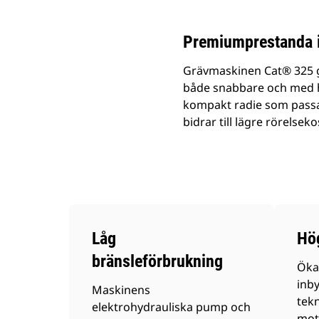
Premiumprestanda 
Grävmaskinen Cat® 325 ger
både snabbare och med hö
kompakt radie som passar
bidrar till lägre rörelsek
Låg
Hö
bränsleförbrukning
Öka
inb
Maskinens
tekn
elektrohydrauliska pump och
mot