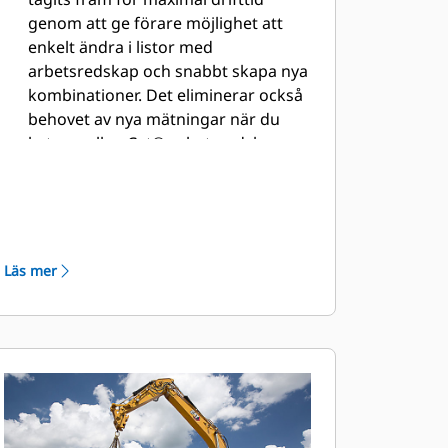
genom att ge förare möjlighet att
enkelt ändra i listor med
arbetsredskap och snabbt skapa nya
kombinationer. Det eliminerar också
behovet av nya mätningar när du
byter mellan Cat®-arbetsredskap
och gör det möjligt att kontrollera
och anpassa skopslitaget på egen
hand.
Cat® Lift Assist hjälper dig att
undvika att maskiner tippar över. De
Läs mer
audiovisuella varningarna meddelar
föraren om lasten ligger inom
grävmaskinens säkra intervall.
Cat® Grade med Assist hjälper
föraren att hålla lutningen enkelt och
smidigt tack vare halvautomatisk
grävning. Det automatiserar