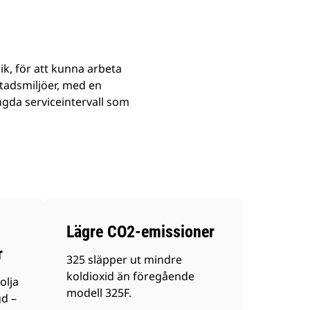
ik, för att kunna arbeta
tadsmiljöer, med en
gda serviceintervall som
Lägre CO2-emissioner
r
325 släpper ut mindre
koldioxid än föregående
olja
modell 325F.
gd –