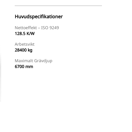
Huvudspecifikationer
Nettoeffekt – ISO 9249
128.5 K/W
Arbetsvikt
28400 kg
Maximalt Grävdjup
6700 mm
Hitta Återförsäljare
Begär En Offert