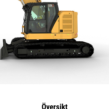
delar
Specifikationer
Verktyg
Rundtur
Översikt