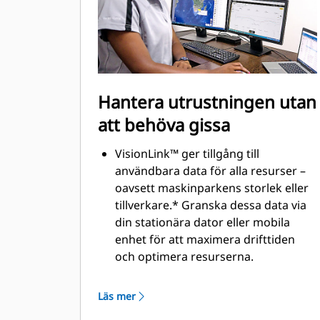
jämn svängning, även i sluttningar.
Föraren kan dra nytta av allt som de
kan förvänta sig från en Cat 325, som
fabriksmonterad teknik som ökar
produktiviteten, längre
underhållsintervall som håller nere
Hantera utrustningen utan
ägande- och rörelsekostnaderna och
att behöva gissa
effektiv elektrohydraulik som
garanterar jämn och exakt drift – allt
VisionLink™ ger tillgång till
uppbackat av Caterpillars beprövade
användbara data för alla resurser –
elektrohydrauliska system.
oavsett maskinparkens storlek eller
tillverkare.* Granska dessa data via
din stationära dator eller mobila
enhet för att maximera drifttiden
och optimera resurserna.
Funktionerna för
utrustningshantering ger dig
Läs mer
möjlighet att spåra hela