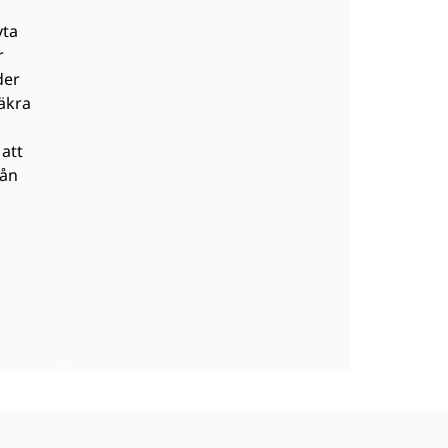
yta
r
der
säkra
att
rån