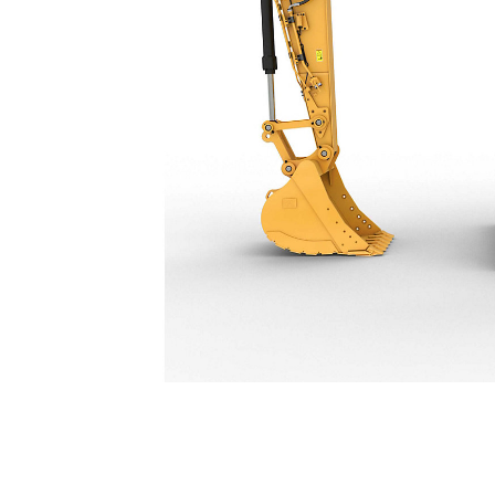
325
För
Ändra modell