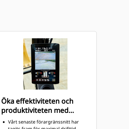
Öka effektiviteten och
produktiviteten med
integrerad Cat-teknik
Vårt senaste förargränssnitt har
tagits fram för maximal drifttid