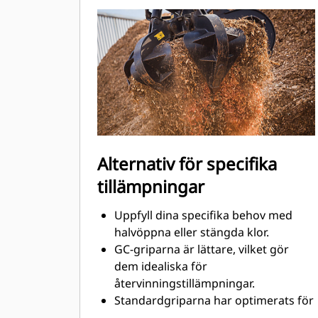
för att maximera matchningen och
effektiviteten hos maskin och grip.
Alternativ för specifika
tillämpningar
Uppfyll dina specifika behov med
halvöppna eller stängda klor.
GC-griparna är lättare, vilket gör
dem idealiska för
återvinningstillämpningar.
Standardgriparna har optimerats för
stora och sönderdelade