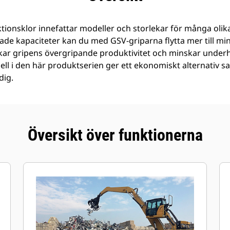
ionsklor innefattar modeller och storlekar för många olik
kade kapaciteter kan du med GSV-griparna flytta mer till m
kar gripens övergripande produktivitet och minskar under
ll i den här produktserien ger ett ekonomiskt alternativ s
dig.
Översikt över funktionerna