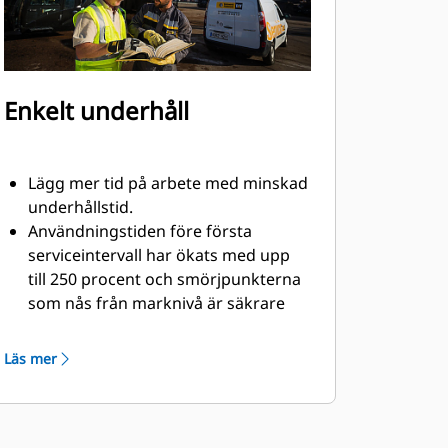
Enkelt underhåll
Lägg mer tid på arbete med minskad
underhållstid.
Användningstiden före första
serviceintervall har ökats med upp
till 250 procent och smörjpunkterna
som nås från marknivå är säkrare
och enklare att använda.
Viktiga hydrauliska komponenter har
Läs mer
dragits om, vilket minskar
spänningar i slangar eliminerar
kontakt med material.
Enkel åtkomst till hydrauliken gör