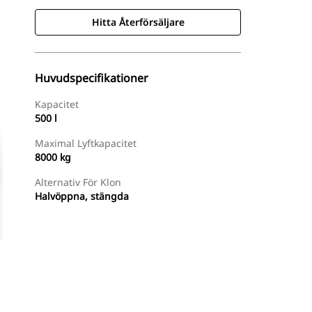
Hitta Återförsäljare
Huvudspecifikationer
Kapacitet
500 l
Maximal Lyftkapacitet
8000 kg
Alternativ För Klon
Halvöppna, stängda
Hitta Återförsäljare
Begär En Offert