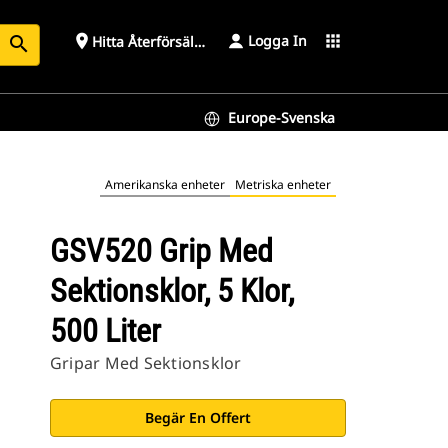
Logga In
place
apps
Hitta Återförsäljare
search
Europe-Svenska
Amerikanska enheter
Metriska enheter
GSV520 Grip Med
Sektionsklor, 5 Klor,
500 Liter
Gripar Med Sektionsklor
Begär En Offert