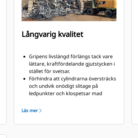
Långvarig kvalitet
Gripens livslängd förlängs tack vare
lättare, kraftfördelande gjutstycken i
stället för svetsar.
Förhindra att cylindrarna översträcks
och undvik onödigt slitage på
ledpunkter och klospetsar mad
kraftiga, nötningsbeständiga övre
och nedre stopp på griphuset.
Läs mer
Styrka du kan lita på. Solid
konstruktion: innerklor och spetsar
är tillverkade av högkvalitativt stål
som står emot nötning och metall-