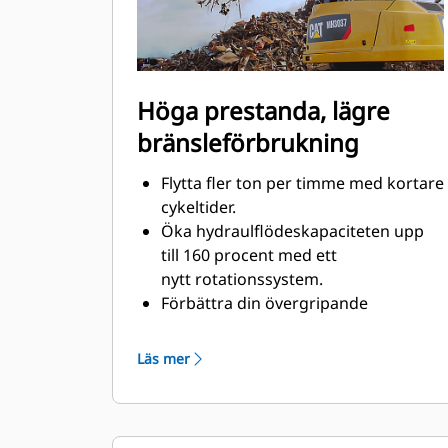
Höga prestanda, lägre
bränsleförbrukning
Flytta fler ton per timme med kortare
cykeltider.
Öka hydraulflödeskapaciteten upp
till 160 procent med ett
nytt rotationssystem.
Förbättra din övergripande
fyllnadsfaktor med upp till 140-200
procent tack vare förfinade
Läs mer
klokurvor.
Cat-maskinerna är
förprogrammerade med optimala
prestandainställningar för din grip