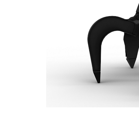
GSV520 Grip Med Sektionsklor, 5 Klor, 500 Liter
För
Ändra modell