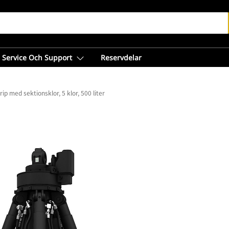
Service Och Support
Reservdelar
ip med sektionsklor, 5 klor, 500 liter