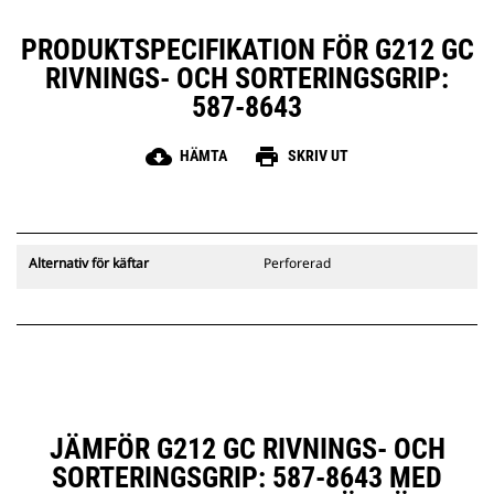
Rotera och rikta in gripen för att
plocka upp material ur alla vinklar,
PRODUKTSPECIFIKATION FÖR G212 GC
utan att flytta maskinen, för
RIVNINGS- OCH SORTERINGSGRIP:
mindre slitage på underredet.
Föraren kan sitta säkert kvar i
587-8643
hytten och samtidigt riva hela
konstruktioner med gripen.
cloud_download
print
HÄMTA
SKRIV UT
Alternativ för käftar
Perforerad
JÄMFÖR G212 GC RIVNINGS- OCH
SORTERINGSGRIP: 587-8643 MED