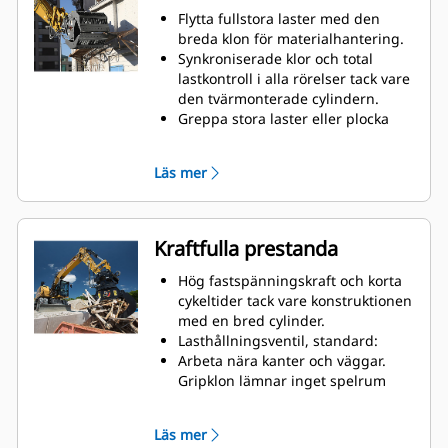
Flytta fullstora laster med den
breda klon för materialhantering.
Synkroniserade klor och total
lastkontroll i alla rörelser tack vare
den tvärmonterade cylindern.
Greppa stora laster eller plocka
upp, sortera och placera ut mindre
material tack vare överbettstopp
Läs mer
vid kontakt mellan kanter.
Filtrera ut smuts och skräp via
skelettklor och perforerade klor,
som dessutom ger föraren bättre
Kraftfulla prestanda
översikt över lasten.
Snabb materialsortering gör det
Hög fastspänningskraft och korta
smidigare att sortera direkt på
cykeltider tack vare konstruktionen
arbetsplatsen och innebär också
med en bred cylinder.
lägre tippavgifter.
Lasthållningsventil, standard:
Jämna rörelser tack vare dämpade
Arbeta nära kanter och väggar.
cylindrar.
Gripklon lämnar inget spelrum
Inbyggda stopplägen låser
mellan skärstålet och vertikala
rotatorn och håller klorna stängda
väggar och kanter, så att den
Läs mer
under transporter.
enkelt kommer åt hörnen i