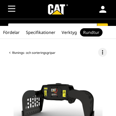
person
SEARCH
search
Fördelar
Specifikationer
Verktyg
Rundtur
more_vert
Rivnings- och sorteringsgripar