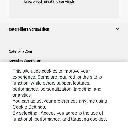
funktion och prestanda används.
Caterpillars Varumärken
Caterpillar.com
Kontakta Caterpillar
Mina Marknadsföringspreferenser
This site uses cookies to improve your
experience. Some are required for the site to
Platskarta
function, while others support features,
performance, personalization, targeting, and
Cookie Settings
analytics.
Juridiskt
You can adjust your preferences anytime using
Cookie Settings.
Sekretess
By selecting I Accept, you agree to the use of
functional, performance, and targeting cookies.