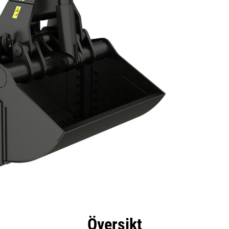
delar
Specifikationer
Verktyg
Rundtur
Översikt