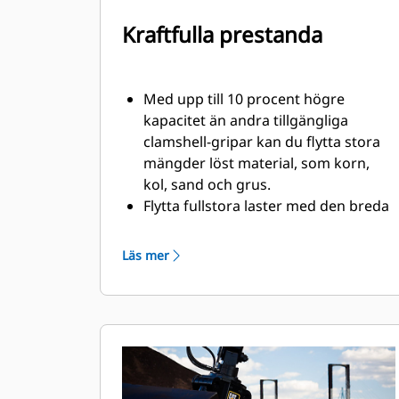
Kraftfulla prestanda
Med upp till 10 procent högre
kapacitet än andra tillgängliga
clamshell-gripar kan du flytta stora
mängder löst material, som korn,
kol, sand och grus.
Flytta fullstora laster med den breda
klon för bulkhantering.
Den höga stängningskraften och
Läs mer
snabb öppning och stängning
innebär kortare cykeltider och
möjlighet att flytta fler ton per
timme.
Cat PL161 redskapslokaliserare är en
Bluetooth-enhet som gör att du lätt
och snabbt hittar redskap och annan