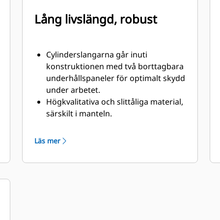
Lång livslängd, robust
Cylinderslangarna går inuti
konstruktionen med två borttagbara
underhållspaneler för optimalt skydd
under arbetet.
Högkvalitativa och slittåliga material,
särskilt i manteln.
Pivåpunkterna är försedda med
dammtätningar och hylslager som
Läs mer
ökar produktens livslängd.
De två högkvalitativa cylindrarna är
försedda med dämpare som avlastar
öppningsrörelsen på manteln som
hanterar hydraultryck på upp till 5
076 psi (35 000 kPa) och ger jämnare
drift med mindre vibrationer i hytten.