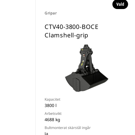
Vald
Gripar
CTV40-3800-BOCE
Clamshell-grip
Kapacitet
3800 l
Arbetsvikt
4688 kg
Bultmonterat skärstål ingår
Ja