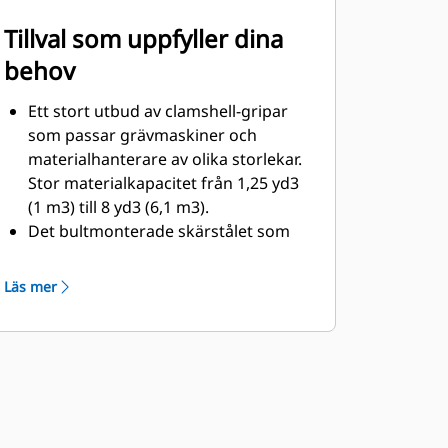
Tillval som uppfyller dina
behov
Ett stort utbud av clamshell-gripar
som passar grävmaskiner och
materialhanterare av olika storlekar.
Stor materialkapacitet från 1,25 yd3
(1 m3) till 8 yd3 (6,1 m3).
Det bultmonterade skärstålet som
tillval ökar produktens livslängd och
fungerar bäst med nötande material.
Läs mer
Bultmonterade skärstål kan
underlätta tippning av klibbigt
material på tuffare jobb.