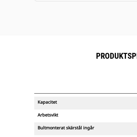
enkelt att underhålla din grip.
PRODUKTSPE
Kapacitet
Arbetsvikt
Bultmonterat skärstål ingår