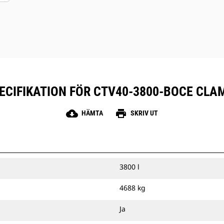
CIFIKATION FÖR CTV40-3800-BOCE CLA
cloud_download
print
HÄMTA
SKRIV UT
3800 l
4688 kg
Ja