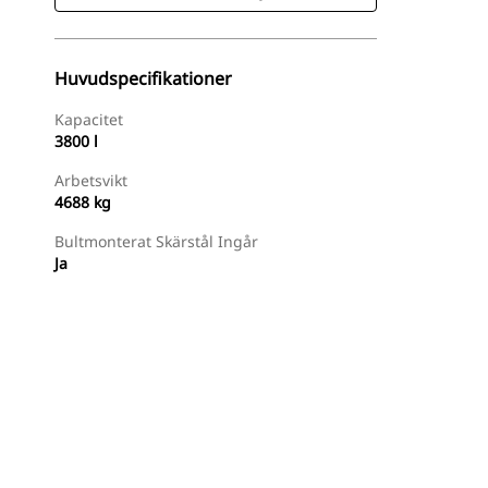
Huvudspecifikationer
Kapacitet
3800 l
Arbetsvikt
4688 kg
Bultmonterat Skärstål Ingår
Ja
Hitta Återförsäljare
Begär En Offert