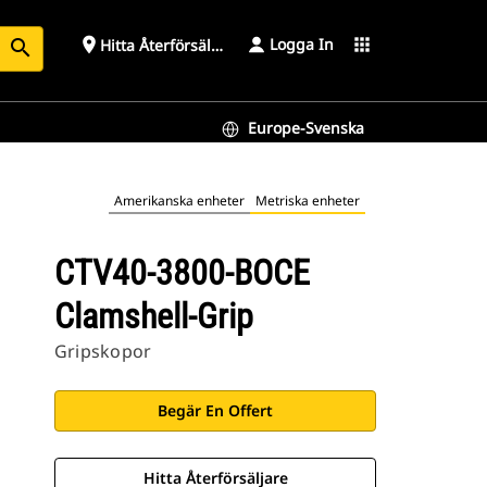
Logga In
place
apps
Hitta Återförsäljare
search
Europe-Svenska
Amerikanska enheter
Metriska enheter
CTV40-3800-BOCE
Clamshell-Grip
Gripskopor
Begär En Offert
Hitta Återförsäljare