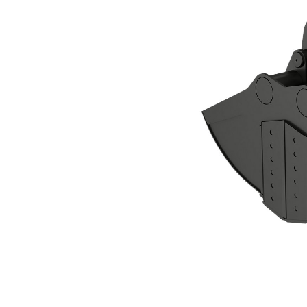
CTV40-3800-BOCE Clamshell-Grip
För
Ändra modell