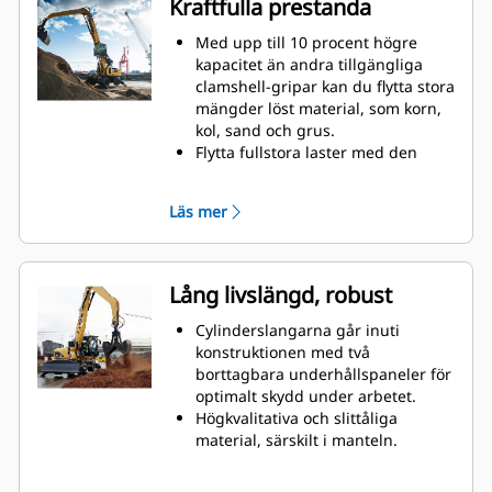
Kraftfulla prestanda
Med upp till 10 procent högre
kapacitet än andra tillgängliga
clamshell-gripar kan du flytta stora
mängder löst material, som korn,
kol, sand och grus.
Flytta fullstora laster med den
breda klon för bulkhantering.
Den höga stängningskraften och
Läs mer
snabb öppning och stängning
innebär kortare cykeltider och
möjlighet att flytta fler ton per
timme.
Lång livslängd, robust
Cat PL161 redskapslokaliserare är
en Bluetooth-enhet som gör att du
Cylinderslangarna går inuti
lätt och snabbt hittar redskap och
konstruktionen med två
annan utrustning. Maskinens
borttagbara underhållspaneler för
inbyggda Bluetooth-läsare eller
optimalt skydd under arbetet.
Cat-appen på din telefon hittar
Högkvalitativa och slittåliga
enheten automatiskt.
material, särskilt i manteln.
Med Cat Payload för grävmaskiner
Pivåpunkterna är försedda med
kan du nå exakta lastmål och öka
dammtätningar och hylslager som