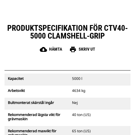
PRODUKTSPECIFIKATION FÖR CTV40-
5000 CLAMSHELL-GRIP
cloud_download
print
HÄMTA
SKRIV UT
Kapacitet
5000 l
Arbetsvikt
4634 kg
Bultmonterat skärstål ingår
Nej
Rekommenderad lägsta vikt för
40 ton (US)
grävmaskin
Rekommenderad maxvikt för
65 ton (US)