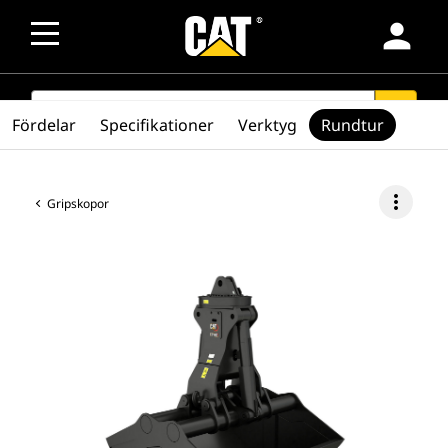
person
SEARCH
search
Fördelar
Specifikationer
Verktyg
Rundtur
more_vert
Gripskopor