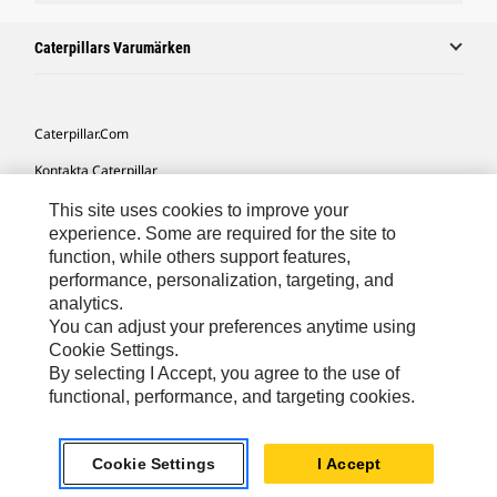
Caterpillars Varumärken
Caterpillar.com
Kontakta Caterpillar
Mina Marknadsföringspreferenser
This site uses cookies to improve your
experience. Some are required for the site to
Platskarta
function, while others support features,
performance, personalization, targeting, and
Cookie Settings
analytics.
Juridiskt
You can adjust your preferences anytime using
Cookie Settings.
Sekretess
By selecting I Accept, you agree to the use of
functional, performance, and targeting cookies.
Europe-Swedish
© 2026 Caterpillar. Med ensamrätt.
Cookie Settings
I Accept