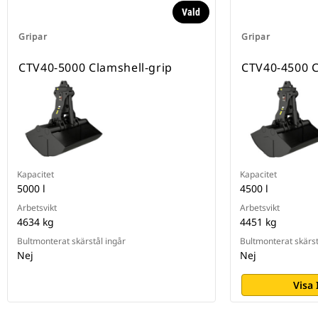
Vald
Gripar
Gripar
CTV40-5000 Clamshell-grip
CTV40-4500 C
Kapacitet
Kapacitet
5000 l
4500 l
Arbetsvikt
Arbetsvikt
4634 kg
4451 kg
Bultmonterat skärstål ingår
Bultmonterat skärst
Nej
Nej
Visa