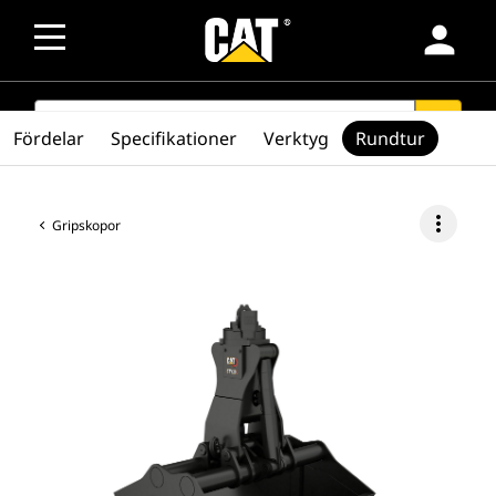
person
SEARCH
search
Fördelar
Specifikationer
Verktyg
Rundtur
more_vert
Gripskopor