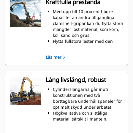
Kraftfulla prestanda
Med upp till 10 procent högre
kapacitet än andra tillgängliga
clamshell-gripar kan du flytta stora
mängder löst material, som korn,
kol, sand och grus.
Flytta fullstora laster med den
breda klon för bulkhantering.
Den höga stängningskraften och
Läs mer
snabb öppning och stängning
innebär kortare cykeltider och
möjlighet att flytta fler ton per
timme.
Lång livslängd, robust
Cat PL161 redskapslokaliserare är
en Bluetooth-enhet som gör att du
Cylinderslangarna går inuti
lätt och snabbt hittar redskap och
konstruktionen med två
annan utrustning. Maskinens
borttagbara underhållspaneler för
inbyggda Bluetooth-läsare eller
optimalt skydd under arbetet.
Cat-appen på din telefon hittar
Högkvalitativa och slittåliga
enheten automatiskt.
material, särskilt i manteln.
Med Cat Payload för grävmaskiner
Pivåpunkterna är försedda med
kan du nå exakta lastmål och öka
dammtätningar och hylslager som