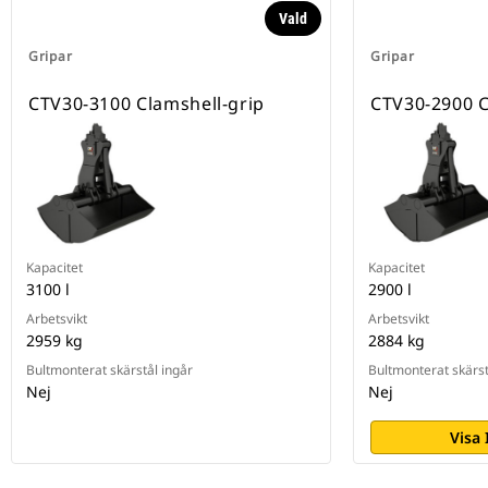
Vald
Gripar
Gripar
CTV30-3100 Clamshell-grip
CTV30-2900 C
Kapacitet
Kapacitet
3100 l
2900 l
Arbetsvikt
Arbetsvikt
2959 kg
2884 kg
Bultmonterat skärstål ingår
Bultmonterat skärst
Nej
Nej
Visa