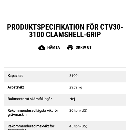
PRODUKTSPECIFIKATION FÖR CTV30-
3100 CLAMSHELL-GRIP
cloud_download
print
HÄMTA
SKRIV UT
Kapacitet
3100 l
Arbetsvikt
2959 kg
Bultmonterat skärstål ingår
Nej
Rekommenderad lägsta vikt för
30 ton (US)
grävmaskin
Rekommenderad maxvikt för
45 ton (US)