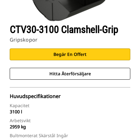
CTV30-3100 Clamshell-Grip
Gripskopor
Begär En Offert
Hitta Återförsäljare
Huvudspecifikationer
Kapacitet
3100 l
Arbetsvikt
2959 kg
Bultmonterat Skärstål Ingår