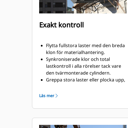
Exakt kontroll
Flytta fullstora laster med den breda
klon för materialhantering.
Synkroniserade klor och total
lastkontroll i alla rörelser tack vare
den tvärmonterade cylindern.
Greppa stora laster eller plocka upp,
sortera och placera ut mindre
material tack vare överbettstopp vid
Läs mer
kontakt mellan kanter.
Filtrera ut smuts och skräp via
skelettklor och perforerade klor, som
dessutom ger föraren bättre
översikt över lasten.