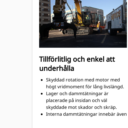
Snabb materialsortering gör det
smidigare att sortera direkt på
arbetsplatsen och innebär också
lägre tippavgifter.
Jämna rörelser tack vare dämpade
cylindrar.
Inbyggda stopplägen låser rotatorn
och håller klorna stängda under
Tillförlitlig och enkel att
transporter.
underhålla
Skyddad rotation med motor med
högt vridmoment för lång livslängd.
Lager och dammtätningar är
placerade på insidan och väl
skyddade mot skador och skräp.
Interna dammtätningar innebär även
mindre axiellt spel, ytterligare ytor,
optimalt skydd mot skador samt