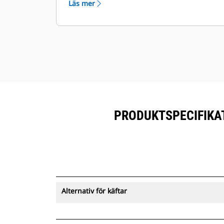
Läs mer
lägre smörjmedelsförbrukning.
Minimera driftstoppen med
nötningståliga skärstål som är enkla
att byta ut.
Alla smörjpunkter går att nå från
marknivå och detta i kombination
med borttagbara luckor gör det
enkelt att underhålla din grip.
PRODUKTSPECIFIKAT
Alternativ för käftar