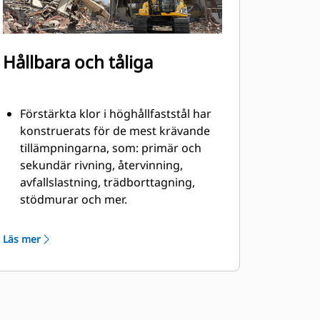
Hållbara och tåliga
Förstärkta klor i höghållfaststål har
konstruerats för de mest krävande
tillämpningarna, som: primär och
sekundär rivning, återvinning,
avfallslastning, trädborttagning,
stödmurar och mer.
Materialet kan röra sig fritt och
effektivt tack vare skärstålets
Läs mer
försänkta skruvar och klornas jämna
insida.
Gripen har mer än tillräckligt med
kraft för att vrida isär material tack
vare motorns placering på den yttre