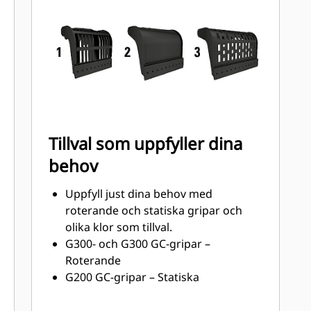
underhållsluckor.
Få ut maximalt av gripen med en
motor med högt vridmoment och
längre serviceintervall.
Tillval som uppfyller dina
behov
Uppfyll just dina behov med
roterande och statiska gripar och
olika klor som tillval.
G300- och G300 GC-gripar –
Roterande
G200 GC-gripar – Statiska
Klotyper:
Gripar märkta för avfallshantering