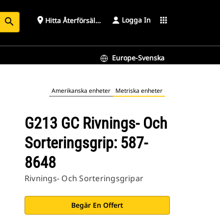
Logga In
place
apps
Hitta Återförsäljare
search
Europe-Svenska
Amerikanska enheter
Metriska enheter
G213 GC Rivnings- Och
Sorteringsgrip: 587-
8648
Rivnings- Och Sorteringsgripar
Begär En Offert