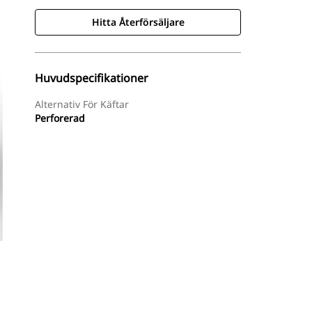
Hitta Återförsäljare
Huvudspecifikationer
Alternativ För Käftar
Perforerad
Hitta Återförsäljare
Begär En Offert