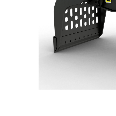
G213 GC Rivnings- Och Sorteringsgrip: 587-8648
För
Ändra modell