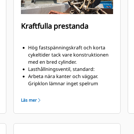
Kraftfulla prestanda
Hög fastspänningskraft och korta
cykeltider tack vare konstruktionen
med en bred cylinder.
Lasthållningsventil, standard:
Arbeta nära kanter och väggar.
Gripklon lämnar inget spelrum
mellan skärstålet och vertikala
väggar och kanter, så att den enkelt
Läs mer
kommer åt hörnen i lastbilar,
containers, behållare och annat med
90-graders vinklar.
Enkel åtkomst till interna
komponenter tack vare stora