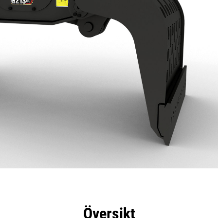
delar
Specifikationer
Verktyg
Rundtur
Översikt