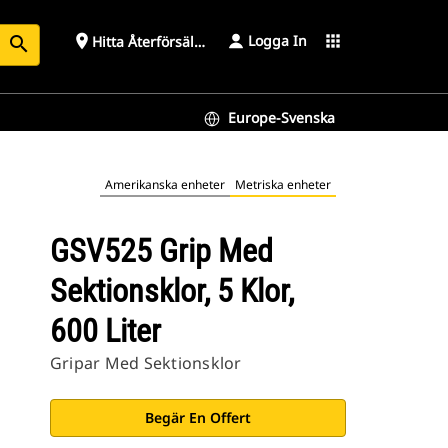
Logga In
place
apps
Hitta Återförsäljare
search
Europe-Svenska
Amerikanska enheter
Metriska enheter
GSV525 Grip Med
Sektionsklor, 5 Klor,
600 Liter
Gripar Med Sektionsklor
Begär En Offert