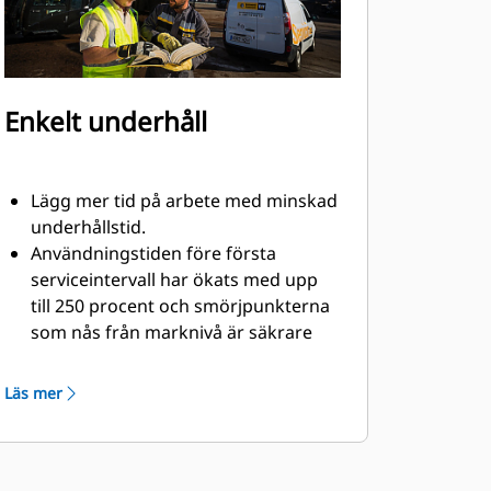
Enkelt underhåll
Lägg mer tid på arbete med minskad
underhållstid.
Användningstiden före första
serviceintervall har ökats med upp
till 250 procent och smörjpunkterna
som nås från marknivå är säkrare
och enklare att använda.
Viktiga hydrauliska komponenter har
Läs mer
dragits om, vilket minskar
spänningar i slangar eliminerar
kontakt med material.
Enkel åtkomst till hydrauliken gör