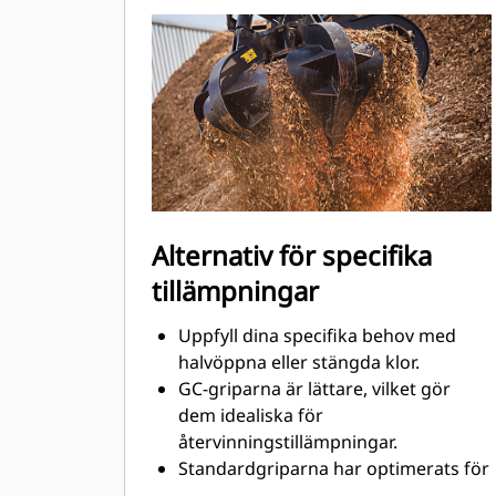
för att maximera matchningen och
effektiviteten hos maskin och grip.
Alternativ för specifika
tillämpningar
Uppfyll dina specifika behov med
halvöppna eller stängda klor.
GC-griparna är lättare, vilket gör
dem idealiska för
återvinningstillämpningar.
Standardgriparna har optimerats för
stora och sönderdelade