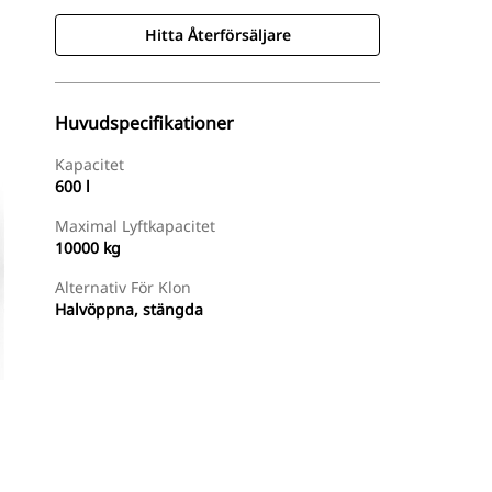
Hitta Återförsäljare
Huvudspecifikationer
Kapacitet
600 l
Maximal Lyftkapacitet
10000 kg
Alternativ För Klon
Halvöppna, stängda
Hitta Återförsäljare
Begär En Offert