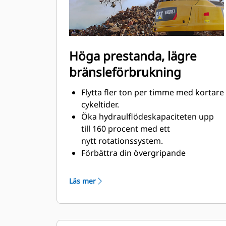
Höga prestanda, lägre
bränsleförbrukning
Flytta fler ton per timme med kortare
cykeltider.
Öka hydraulflödeskapaciteten upp
till 160 procent med ett
nytt rotationssystem.
Förbättra din övergripande
fyllnadsfaktor med upp till 140-200
procent tack vare förfinade
Läs mer
klokurvor.
Cat-maskinerna är
förprogrammerade med optimala
prestandainställningar för din grip