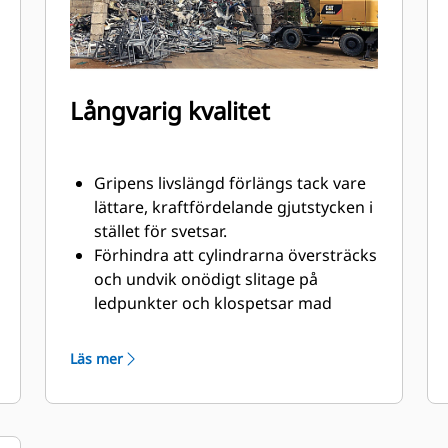
Långvarig kvalitet
Gripens livslängd förlängs tack vare
lättare, kraftfördelande gjutstycken i
stället för svetsar.
Förhindra att cylindrarna översträcks
och undvik onödigt slitage på
ledpunkter och klospetsar mad
kraftiga, nötningsbeständiga övre
och nedre stopp på griphuset.
Läs mer
Styrka du kan lita på. Solid
konstruktion: innerklor och spetsar
är tillverkade av högkvalitativt stål
som står emot nötning och metall-