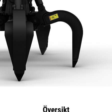
delar
Specifikationer
Verktyg
Rundtur
Översikt