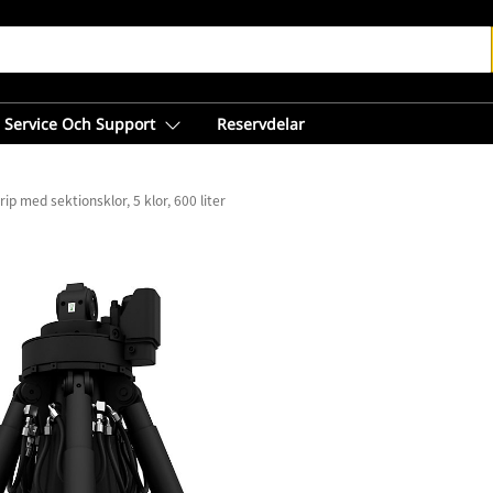
Service Och Support
Reservdelar
ip med sektionsklor, 5 klor, 600 liter