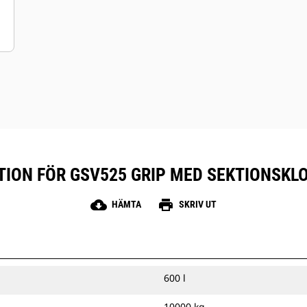
ION FÖR GSV525 GRIP MED SEKTIONSKLOR,
cloud_download
print
HÄMTA
SKRIV UT
600 l
10000 kg