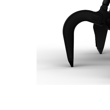
GSV525 Grip Med Sektionsklor, 5 Klor, 600 Liter
För
Ändra modell