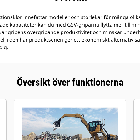
ionsklor innefattar modeller och storlekar för många olik
kade kapaciteter kan du med GSV-griparna flytta mer till m
kar gripens övergripande produktivitet och minskar under
ll i den här produktserien ger ett ekonomiskt alternativ s
dig.
Översikt över funktionerna