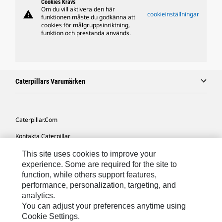
Cookies Krävs
Om du vill aktivera den här
warning
cookieinställningar
funktionen måste du godkänna att
cookies för målgruppsinriktning,
funktion och prestanda används.
Caterpillars Varumärken
Caterpillar.com
Kontakta Caterpillar
Mina Marknadsföringspreferenser
This site uses cookies to improve your
experience. Some are required for the site to
Platskarta
function, while others support features,
performance, personalization, targeting, and
Cookie Settings
analytics.
Juridiskt
You can adjust your preferences anytime using
Cookie Settings.
Sekretess