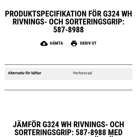
Rotera och rikta in gripen för att
plocka upp material ur alla vinklar,
PRODUKTSPECIFIKATION FÖR G324 WH
utan att flytta maskinen, för
RIVNINGS- OCH SORTERINGSGRIP:
mindre slitage på underredet.
Föraren kan sitta säkert kvar i
587-8988
hytten och samtidigt riva hela
konstruktioner med gripen.
cloud_download
print
HÄMTA
SKRIV UT
Alternativ för käftar
Perforerad
JÄMFÖR G324 WH RIVNINGS- OCH
SORTERINGSGRIP: 587-8988 MED