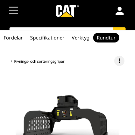
person
SEARCH
search
Fördelar
Specifikationer
Verktyg
Rundtur
more_vert
Rivnings- och sorteringsgripar