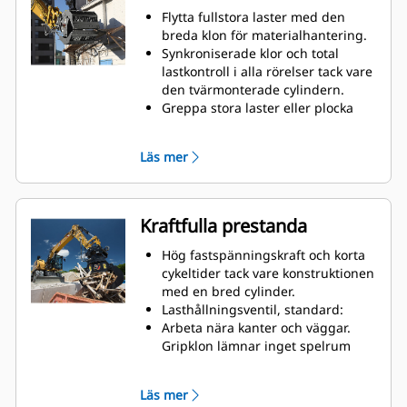
Flytta fullstora laster med den
breda klon för materialhantering.
Synkroniserade klor och total
lastkontroll i alla rörelser tack vare
den tvärmonterade cylindern.
Greppa stora laster eller plocka
upp, sortera och placera ut mindre
material tack vare överbettstopp
Läs mer
vid kontakt mellan kanter.
Filtrera ut smuts och skräp via
skelettklor och perforerade klor,
som dessutom ger föraren bättre
Kraftfulla prestanda
översikt över lasten.
Snabb materialsortering gör det
Hög fastspänningskraft och korta
smidigare att sortera direkt på
cykeltider tack vare konstruktionen
arbetsplatsen och innebär också
med en bred cylinder.
lägre tippavgifter.
Lasthållningsventil, standard:
Jämna rörelser tack vare dämpade
Arbeta nära kanter och väggar.
cylindrar.
Gripklon lämnar inget spelrum
Inbyggda stopplägen låser
mellan skärstålet och vertikala
rotatorn och håller klorna stängda
väggar och kanter, så att den
Läs mer
under transporter.
enkelt kommer åt hörnen i