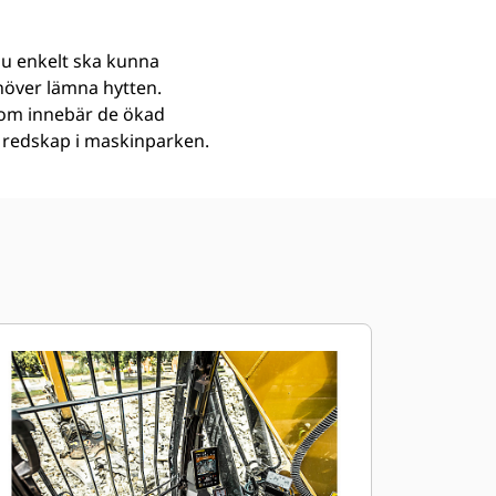
 du enkelt ska kunna
ehöver lämna hytten.
utom innebär de ökad
a redskap i maskinparken.