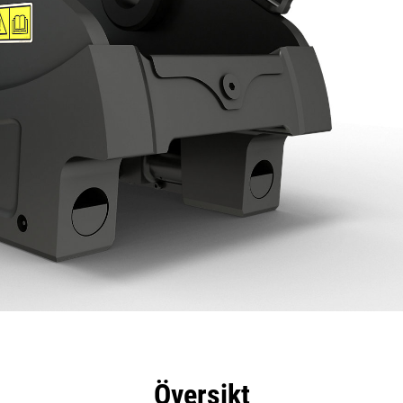
delar
Specifikationer
Verktyg
Rundtur
Översikt