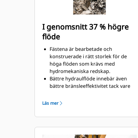
I genomsnitt 37 % högre
flöde
Fästena är bearbetade och
konstruerade i rätt storlek för de
höga flöden som krävs med
hydromekaniska redskap.
Bättre hydraulflöde innebär även
bättre bränsleeffektivitet tack vare
mindre igensättningar av
hydrauliken.
Läs mer
Den inbyggda fjädern ser till att det
hydrauliska systemet inte förorenas.
Felsäkra oljeanslutningar ser till att
hydrauloljan flödar och att ingen olja
rinner ut vid byte av verktyg.