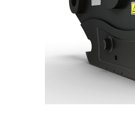
Hydraulfäste Av S-Typ HCS70: 676-8835
För
Ändra modell