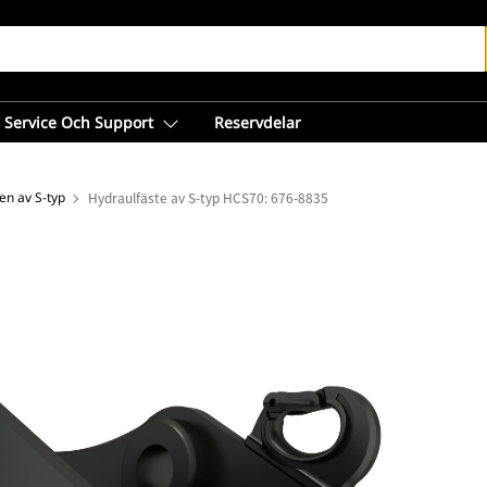
Service Och Support
Reservdelar
en av S-typ
Hydraulfäste av S-typ HCS70: 676-8835