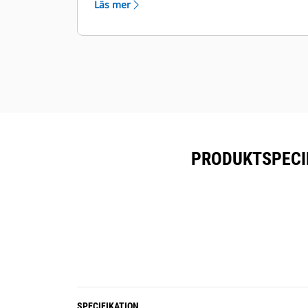
Läs mer
Alla fästen levereras som standard
med en lyftkrok med kapacitet på 5,
8 eller 10 ton, beroende på
storleksklass.
PRODUKTSPECIF
SPECIFIKATION