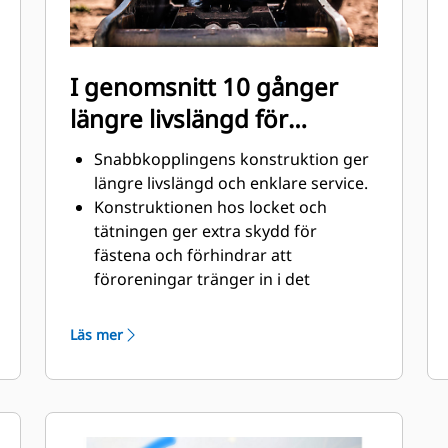
I genomsnitt 10 gånger
längre livslängd för
snabbkopplingen
Snabbkopplingens konstruktion ger
längre livslängd och enklare service.
Konstruktionen hos locket och
tätningen ger extra skydd för
fästena och förhindrar att
föroreningar tränger in i det
hydrauliska systemet.
Snabbkopplingarnas placering ger
Läs mer
bästa möjliga koppling.
Snabbkopplingar monteras i samma
riktning som låskraften med en
robust fläns för säker passform.
Inga låsringar eller muttrar används,