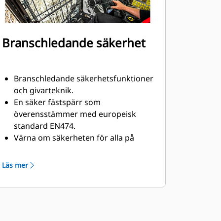
Branschledande säkerhet
Branschledande säkerhetsfunktioner
och givarteknik.
En säker fästspärr som
överensstämmer med europeisk
standard EN474.
Värna om säkerheten för alla på
arbetsplatsen. Föraren kan sitta kvar
skyddad i hytten och ingen hjälp
Läs mer
krävs för att koppla eller lossa
hydraulslangar vid redskapsbyten.
Flera olika elektroniska och
mekaniska anordningar håller
redskapet säkert på plats, även vid