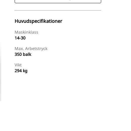
Huvudspecifikationer
Maskinklass
14-30
Max. Arbetstryck
350 balk
Vikt
294 kg
Hitta Återförsäljare
Begär En Offert