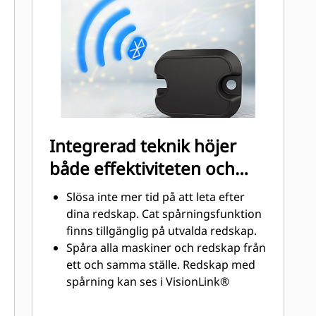
vilket minimerar risken för lösa eller
trasiga delar.
Integrerad teknik höjer
både effektiviteten och
produktiviteten
Slösa inte mer tid på att leta efter
dina redskap. Cat spårningsfunktion
finns tillgänglig på utvalda redskap.
Spåra alla maskiner och redskap från
ett och samma ställe. Redskap med
spårning kan ses i VisionLink®
tillsammans med Product Link™-
ansluten utrustning.