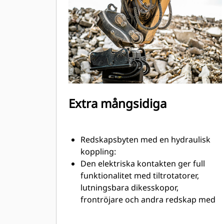
Inre slangar i fästet innebär färre
yttre slangar, och därmed också
lägre kostnader för slangar och
reparationer.
Extra mångsidiga
Redskapsbyten med en hydraulisk
koppling:
Den elektriska kontakten ger full
funktionalitet med tiltrotatorer,
lutningsbara dikesskopor,
frontröjare och andra redskap med
elektriska kablage för lutningsgivare
och verktygsfunktioner.