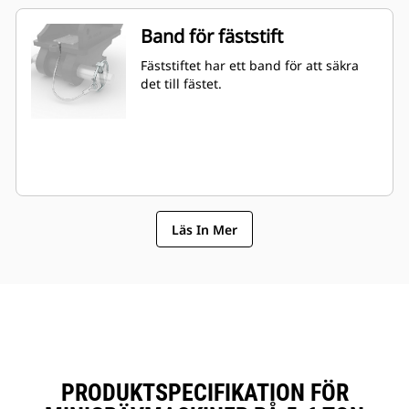
Band för fäststift
Fäststiftet har ett band för att säkra
det till fästet.
Läs In Mer
PRODUKTSPECIFIKATION FÖR