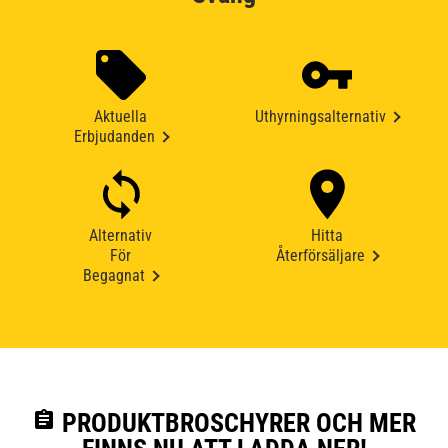
Aktuella
Uthyrningsalternativ
Erbjudanden
Alternativ
Hitta
För
Återförsäljare
Begagnat
assignment
PRODUKTBROSCHYRER OCH MER