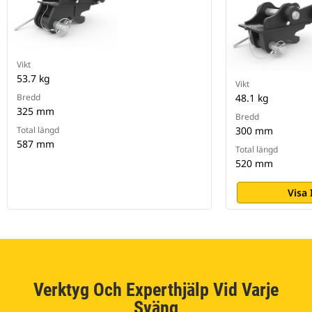
Vikt
53.7 kg
Vikt
Bredd
48.1 kg
325 mm
Bredd
Total längd
300 mm
587 mm
Total längd
520 mm
Visa
Verktyg Och Experthjälp Vid Varje
Sväng