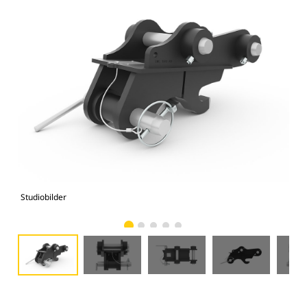
Studiobilder
Vy 