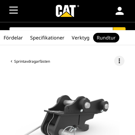
person
SEARCH
search
Fördelar
Specifikationer
Verktyg
Rundtur
more_vert
Sprintavdragarfästen