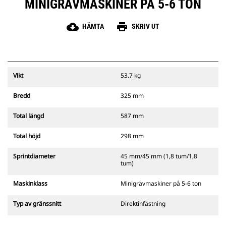
MINIGRÄVMASKINER PÅ 5-6 TON
cloud_download
print
HÄMTA
SKRIV UT
Vikt
53.7 kg
Bredd
325 mm
Total längd
587 mm
Total höjd
298 mm
Sprintdiameter
45 mm/45 mm (1,8 tum/1,8
tum)
Maskinklass
Minigrävmaskiner på 5-6 ton
Typ av gränssnitt
Direktinfästning