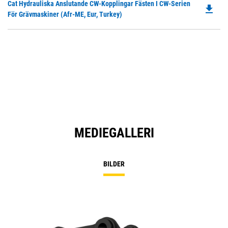
Do
Cat Hydrauliska Anslutande CW-Kopplingar Fästen I CW-Serien
N
file_download
P
För Grävmaskiner (Afr-ME, Eur, Turkey)
Ta
O
in
a
N
Ta
MEDIEGALLERI
BILDER