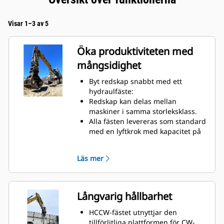
Visar 1–3 av 5
Öka produktiviteten med
mångsidighet
Byt redskap snabbt med ett
hydraulfäste:
Redskap kan delas mellan
maskiner i samma storleksklass.
Alla fästen levereras som standard
med en lyftkrok med kapacitet på
10 ton.
Läs mer
Långvarig hållbarhet
HCCW-fästet utnyttjar den
tillförlitliga plattformen för CW-