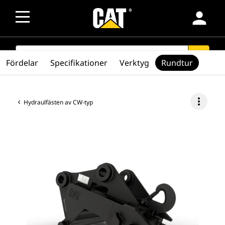
person
SEARCH
search
Fördelar
Specifikationer
Verktyg
Rundtur
more_vert
Hydraulfästen av CW-typ