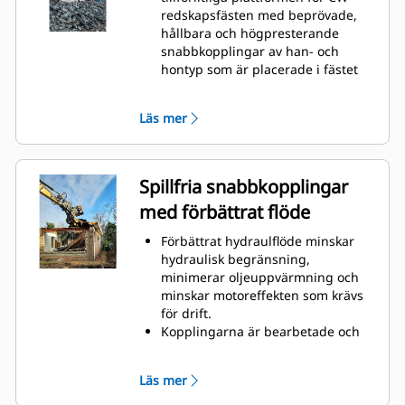
redskapsfästen med beprövade,
hållbara och högpresterande
snabbkopplingar av han- och
hontyp som är placerade i fästet
och redskapskonsolen.
Inre slangar i fästet och konsolen
Läs mer
skyddar mot skador, vilket innebär
lägre kostnader för slangar och
reparationer.
Konstruktionen hos locket ger
Spillfria snabbkopplingar
extra skydd för fästena och
med förbättrat flöde
förhindrar att föroreningar
tränger in i det hydrauliska
Förbättrat hydraulflöde minskar
systemet.
hydraulisk begränsning,
minimerar oljeuppvärmning och
minskar motoreffekten som krävs
för drift.
Kopplingarna är bearbetade och
storleksanpassade för de höga
flöden som krävs av
Läs mer
hydromekaniska redskap för att
säkerställa att redskapen är fullt