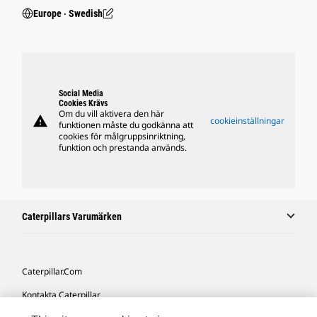
Europe ‧ Swedish
Social Media
Cookies Krävs
Om du vill aktivera den här
warning
cookieinställningar
funktionen måste du godkänna att
cookies för målgruppsinriktning,
funktion och prestanda används.
Caterpillars Varumärken
Caterpillar.com
Kontakta Caterpillar