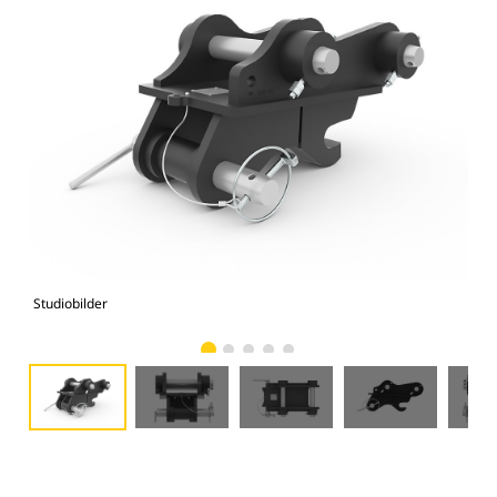
Studiobilder
Vy 