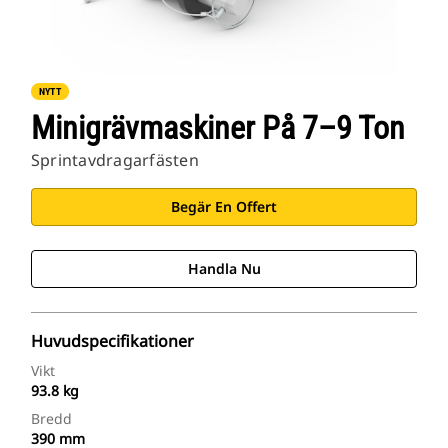
NYTT
Minigrävmaskiner På 7–9 Ton
Sprintavdragarfästen
Begär En Offert
Handla Nu
Huvudspecifikationer
Vikt
93.8 kg
Bredd
390 mm