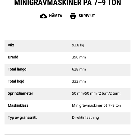
MINIGRÄVMASKINER PÅ 7–9 TON
cloud_download
print
HÄMTA
SKRIV UT
Vikt
93.8 kg
Bredd
390 mm
Total längd
628 mm
Total höjd
332 mm
Sprintdiameter
50 mm/50 mm (2 tum/2 tum)
Maskinklass
Minigrävmaskiner på 7–9 ton
Typ av gränssnitt
Direktinfästning