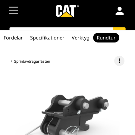
person
SEARCH
search
Fördelar
Specifikationer
Verktyg
Rundtur
more_vert
Sprintavdragarfästen