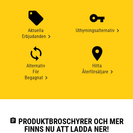
Aktuella
Uthyrningsalternativ
Erbjudanden
Alternativ
Hitta
För
Återförsäljare
Begagnat
assignment
PRODUKTBROSCHYRER OCH MER
FINNS NU ATT LADDA NER!