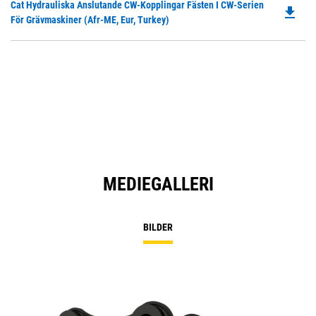
Do
Cat Hydrauliska Anslutande CW-Kopplingar Fästen I CW-Serien
N
file_download
P
För Grävmaskiner (Afr-ME, Eur, Turkey)
Ta
O
in
a
N
Ta
MEDIEGALLERI
BILDER