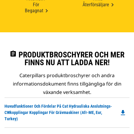
För
Återförsäljare
Begagnat
assignment
PRODUKTBROSCHYRER OCH MER
FINNS NU ATT LADDA NER!
Caterpillars produktbroschyrer och andra
informationsdokument finns tillgängliga för din
växande verksamhet.
Do
Huvudfunktioner Och Fördelar På Cat Hydrauliska Anslutnings-
file_download
P
CWkopplingar Kopplingar För Grävmaskiner (Afr-ME, Eur,
O
Turkey)
in
a