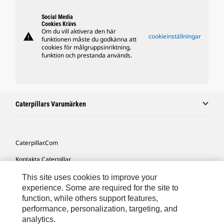
Social Media
Cookies Krävs
Om du vill aktivera den här
warning
cookieinställningar
funktionen måste du godkänna att
cookies för målgruppsinriktning,
funktion och prestanda används.
Caterpillars Varumärken
Caterpillar.com
Kontakta Caterpillar
Mina Marknadsföringspreferenser
This site uses cookies to improve your
experience. Some are required for the site to
Platskarta
function, while others support features,
performance, personalization, targeting, and
Cookie Settings
analytics.