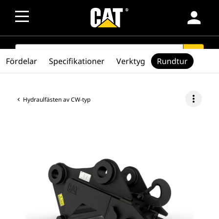
person
SEARCH
search
Fördelar
Specifikationer
Verktyg
Rundtur
more_vert
Hydraulfästen av CW-typ