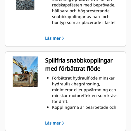
redskapsfästen med beprövade,
hållbara och högpresterande
snabbkopplingar av han- och
hontyp som är placerade i fästet
och redskapskonsolen.
Inre slangar i fästet och konsolen
Läs mer
skyddar mot skador, vilket innebär
lägre kostnader för slangar och
reparationer.
Konstruktionen hos locket ger
Spillfria snabbkopplingar
extra skydd för fästena och
med förbättrat flöde
förhindrar att föroreningar
tränger in i det hydrauliska
Förbättrat hydraulflöde minskar
systemet.
hydraulisk begränsning,
minimerar oljeuppvärmning och
minskar motoreffekten som krävs
för drift.
Kopplingarna är bearbetade och
storleksanpassade för de höga
flöden som krävs av
Läs mer
hydromekaniska redskap för att
säkerställa att redskapen är fullt