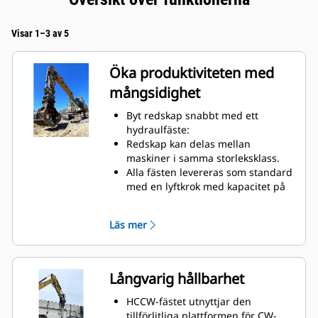
Visar 1–3 av 5
Öka produktiviteten med
mångsidighet
Byt redskap snabbt med ett
hydraulfäste:
Redskap kan delas mellan
maskiner i samma storleksklass.
Alla fästen levereras som standard
med en lyftkrok med kapacitet på
10 ton.
Läs mer
Långvarig hållbarhet
HCCW-fästet utnyttjar den
tillförlitliga plattformen för CW-