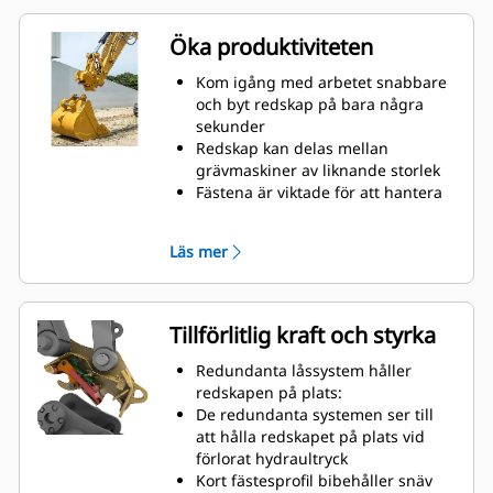
Öka produktiviteten
Kom igång med arbetet snabbare
och byt redskap på bara några
sekunder
Redskap kan delas mellan
grävmaskiner av liknande storlek
Fästena är viktade för att hantera
stora laster, så du behöver inte
kompromissa med skopstorleken
Läs mer
Gör mer med din utrustning. Ökad
mångsidighet med möjligheten att
enkelt växla mellan grävning,
schaktning, materialhantering,
Tillförlitlig kraft och styrka
jordkompaktering, stenbrytning
och mycket mer.
Redundanta låssystem håller
Dikesbredd finns tillgängligt för
redskapen på plats:
vissa fästesstorlekar:
De redundanta systemen ser till
Prestandaskopor för sprintgrip –
att hålla redskapet på plats vid
infällda sprintar minskar spetsens
förlorat hydraultryck
radie ytterligare
Kort fästesprofil bibehåller snäv