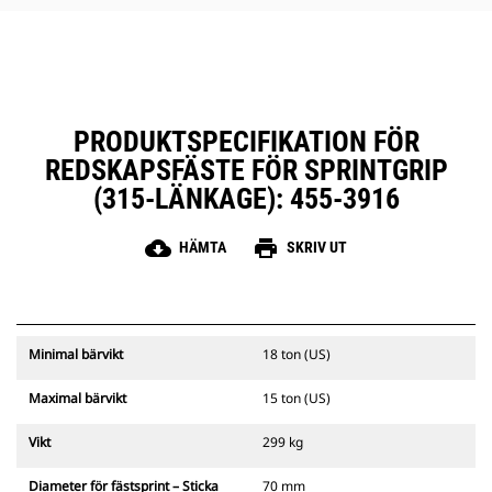
fästet.
PRODUKTSPECIFIKATION FÖR
REDSKAPSFÄSTE FÖR SPRINTGRIP
(315-LÄNKAGE): 455-3916
cloud_download
print
HÄMTA
SKRIV UT
Minimal bärvikt
18 ton (US)
Maximal bärvikt
15 ton (US)
Vikt
299 kg
Diameter för fästsprint – Sticka
70 mm