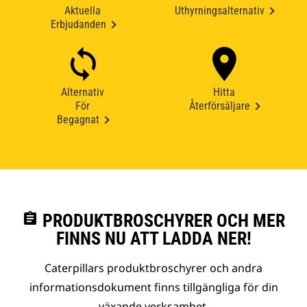
Aktuella
Uthyrningsalternativ
Erbjudanden
Alternativ
Hitta
För
Återförsäljare
Begagnat
assignment
PRODUKTBROSCHYRER OCH MER
FINNS NU ATT LADDA NER!
Caterpillars produktbroschyrer och andra
informationsdokument finns tillgängliga för din
växande verksamhet.