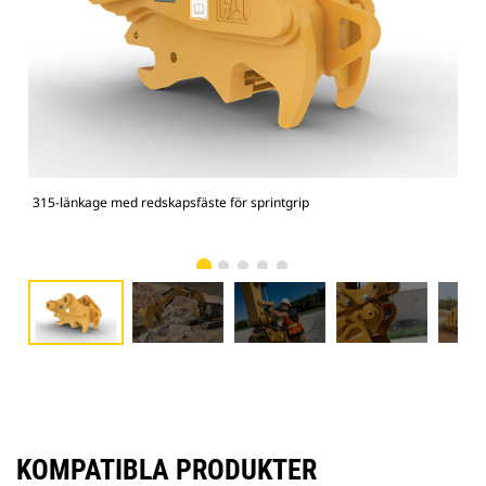
315-länkage med redskapsfäste för sprintgrip
Arb
och
KOMPATIBLA PRODUKTER