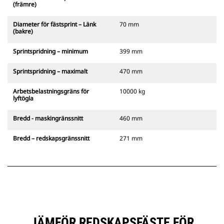
(främre)
Diameter för fästsprint – Länk
70 mm
(bakre)
Sprintspridning – minimum
399 mm
Sprintspridning – maximalt
470 mm
Arbetsbelastningsgräns för
10000 kg
lyftögla
Bredd - maskingränssnitt
460 mm
Bredd – redskapsgränssnitt
271 mm
JÄMFÖR REDSKAPSFÄSTE FÖR