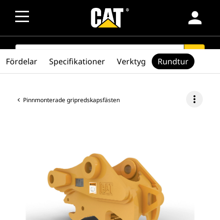
person
SEARCH
search
Fördelar
Specifikationer
Verktyg
Rundtur
more_vert
Pinnmonterade gripredskapsfästen