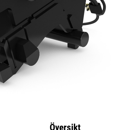
delar
Specifikationer
Verktyg
Rundtur
Översikt