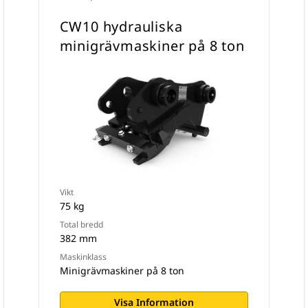
CW10 hydrauliska
minigrävmaskiner på 8 ton
Vikt
75 kg
Total bredd
382 mm
Maskinklass
Minigrävmaskiner på 8 ton
Visa Information