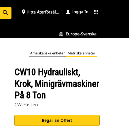
Logga In
place
apps
Hitta Återförsäljare
search
Europe-Svenska
Amerikanska enheter
Metriska enheter
CW10 Hydrauliskt,
Krok, Minigrävmaskiner
På 8 Ton
CW-Fästen
Begär En Offert