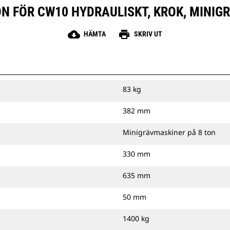
N FÖR CW10 HYDRAULISKT, KROK, MINIG
cloud_download
print
HÄMTA
SKRIV UT
83 kg
382 mm
Minigrävmaskiner på 8 ton
330 mm
635 mm
50 mm
1400 kg