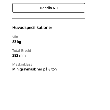
Handla Nu
Huvudspecifikationer
Vikt
83 kg
Total Bredd
382 mm
Maskinklass
Minigrävmaskiner på 8 ton
Handla Nu
Begär En Offert