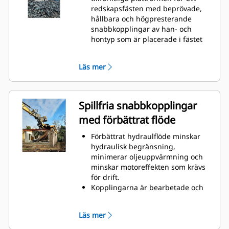
redskapsfästen med beprövade,
hållbara och högpresterande
snabbkopplingar av han- och
hontyp som är placerade i fästet
och redskapskonsolen.
Inre slangar i fästet och konsolen
Läs mer
skyddar mot skador, vilket innebär
lägre kostnader för slangar och
reparationer.
Konstruktionen hos locket ger
Spillfria snabbkopplingar
extra skydd för fästena och
med förbättrat flöde
förhindrar att föroreningar
tränger in i det hydrauliska
Förbättrat hydraulflöde minskar
systemet.
hydraulisk begränsning,
minimerar oljeuppvärmning och
minskar motoreffekten som krävs
för drift.
Kopplingarna är bearbetade och
storleksanpassade för de höga
flöden som krävs av
Läs mer
hydromekaniska redskap för att
säkerställa att redskapen är fullt