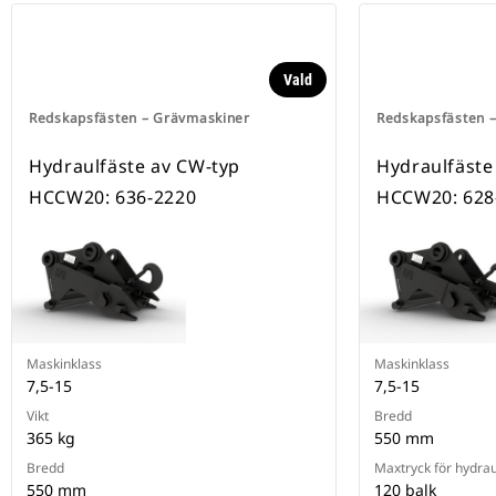
Vald
Redskapsfästen – Grävmaskiner
Redskapsfästen 
Hydraulfäste av CW-typ
Hydraulfäste
HCCW20: 636-2220
HCCW20: 628
Maskinklass
Maskinklass
7,5-15
7,5-15
Vikt
Bredd
365 kg
550 mm
Bredd
Maxtryck för hydrau
550 mm
120 balk