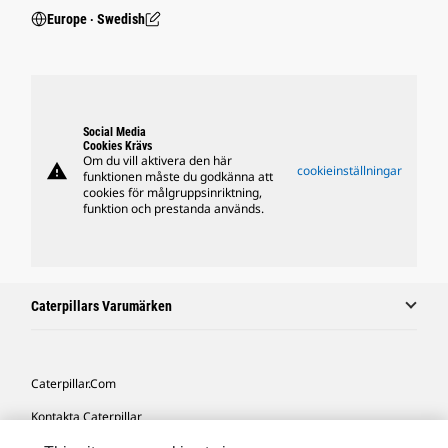
Europe ‧ Swedish
Social Media
Cookies Krävs
Om du vill aktivera den här
warning
cookieinställningar
funktionen måste du godkänna att
cookies för målgruppsinriktning,
funktion och prestanda används.
Caterpillars Varumärken
Caterpillar.com
Kontakta Caterpillar