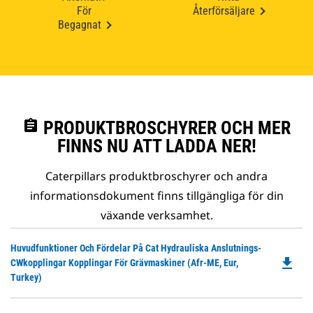
För
Återförsäljare
Begagnat
assignment
PRODUKTBROSCHYRER OCH MER
FINNS NU ATT LADDA NER!
Caterpillars produktbroschyrer och andra
informationsdokument finns tillgängliga för din
växande verksamhet.
Do
Huvudfunktioner Och Fördelar På Cat Hydrauliska Anslutnings-
file_download
P
CWkopplingar Kopplingar För Grävmaskiner (Afr-ME, Eur,
O
Turkey)
in
a