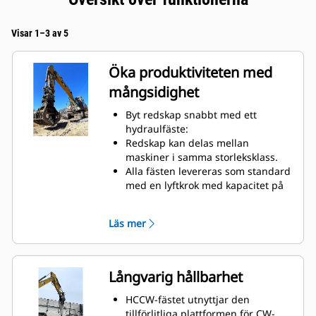
Visar 1–3 av 5
Öka produktiviteten med
mångsidighet
Byt redskap snabbt med ett
hydraulfäste:
Redskap kan delas mellan
maskiner i samma storleksklass.
Alla fästen levereras som standard
med en lyftkrok med kapacitet på
10 ton.
Läs mer
Långvarig hållbarhet
HCCW-fästet utnyttjar den
tillförlitliga plattformen för CW-