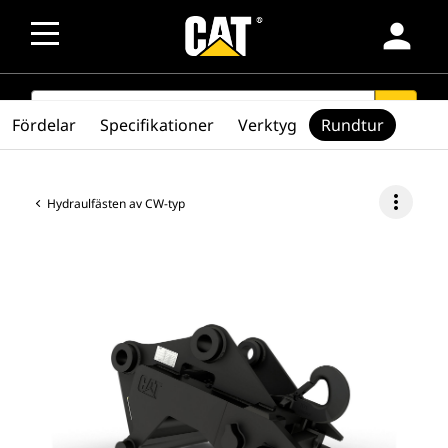
person
SEARCH
search
Fördelar
Specifikationer
Verktyg
Rundtur
more_vert
Hydraulfästen av CW-typ