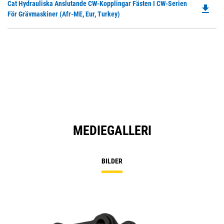
Do
Cat Hydrauliska Anslutande CW-Kopplingar Fästen I CW-Serien
N
file_download
P
För Grävmaskiner (Afr-ME, Eur, Turkey)
Ta
O
in
a
N
Ta
MEDIEGALLERI
BILDER