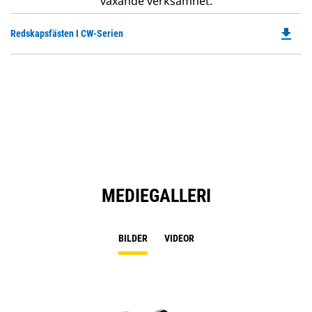
växande verksamhet.
file_download
Do
Redskapsfästen I CW-Serien
P
O
in
a
N
Ta
MEDIEGALLERI
BILDER
VIDEOR