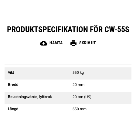
PRODUKTSPECIFIKATION FÖR CW-55S
cloud_download
print
HÄMTA
SKRIV UT
Vikt
550 kg
Bredd
20 mm
Belastningsvärde, lyftkrok
20 ton (US)
Längd
650 mm