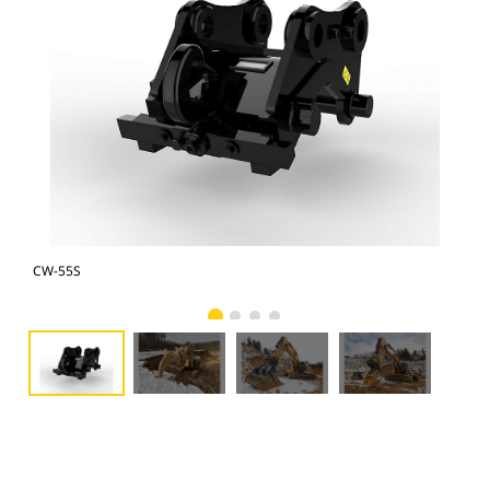
CW-55S
CW-