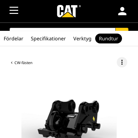
person
SEARCH
search
Fördelar
Specifikationer
Verktyg
Rundtur
more_vert
CW-fästen