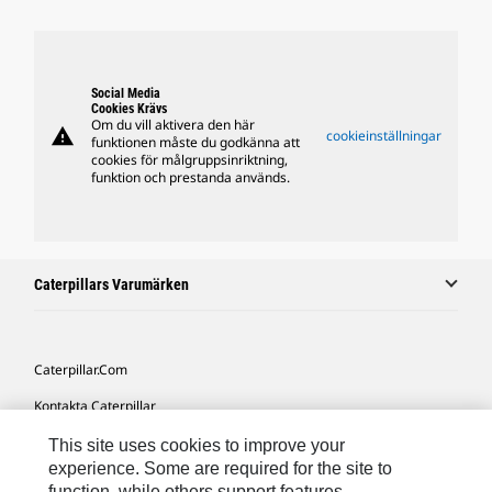
Social Media
Cookies Krävs
Om du vill aktivera den här
warning
cookieinställningar
funktionen måste du godkänna att
cookies för målgruppsinriktning,
funktion och prestanda används.
Caterpillars Varumärken
Caterpillar.com
Kontakta Caterpillar
Mina Marknadsföringspreferenser
This site uses cookies to improve your
experience. Some are required for the site to
Platskarta
function, while others support features,