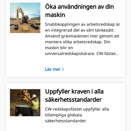
Öka användningen av din
maskin
Snabbkopplingen av arbetsredskap är
en integrerad del av vårt tänkesätt:
Använd grävmaskinen mer genom att
montera olika arbetsredskap. Din
maskin blir en
universalredskapsbärare. CW-fästet
har blivit en industristandard med
över 50 000 sålda enheter under de
Läs mer
senaste 40 åren. Det är utbytbart
mellan olika maskinklasser och har
utvecklats för användning med över
700 olika maskiner, både Cat och
Uppfyller kraven i alla
andra varumärken.
säkerhetsstandarder
CW-redskapsfästet uppfyller alla
tillämpliga globala
säkerhetsstandarder.