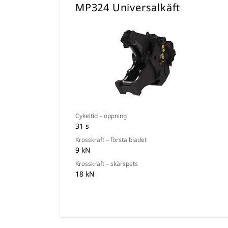
MP324 Universalkäft
Cykeltid – öppning
31 s
Krosskraft – första bladet
9 kN
Krosskraft – skärspets
18 kN