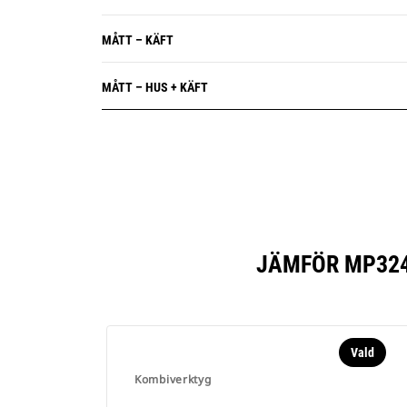
MÅTT – KÄFT
MÅTT – HUS + KÄFT
JÄMFÖR MP324
Vald
Kombiverktyg