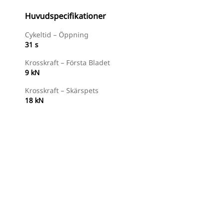
Huvudspecifikationer
Cykeltid – Öppning
31 s
Krosskraft – Första Bladet
9 kN
Krosskraft – Skärspets
18 kN
Handla Nu
Begär En Offert