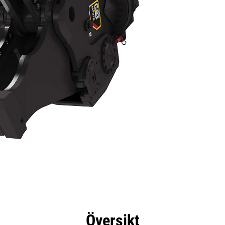
delar
Specifikationer
Verktyg
Rundtur
Översikt