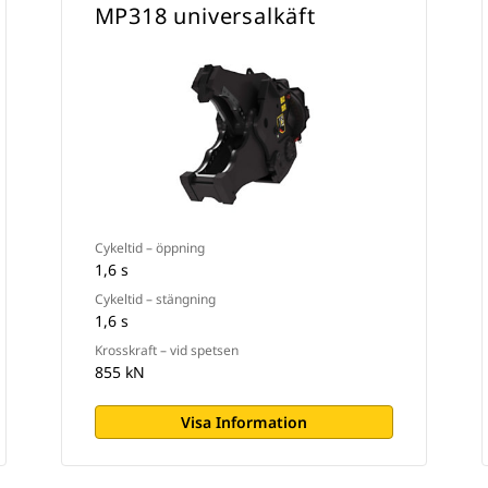
MP318 universalkäft
Cykeltid – öppning
1,6 s
Cykeltid – stängning
1,6 s
Krosskraft – vid spetsen
855 kN
Visa Information