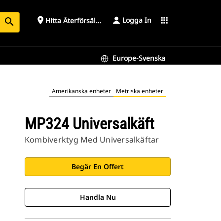
Logga In
place
apps
Hitta Återförsäljare
search
Europe-Svenska
Amerikanska enheter
Metriska enheter
MP324 Universalkäft
Kombiverktyg Med Universalkäftar
Begär En Offert
Handla Nu