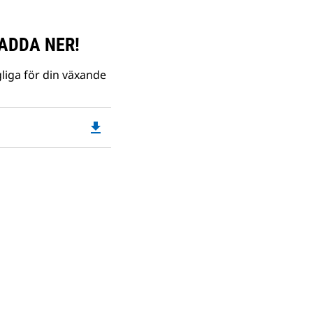
ADDA NER!
liga för din växande
file_download
Downloadable
PDF
Opens
in
a
New
Tab