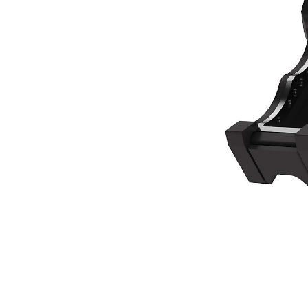
MP324 Universalkäft
För
Ändra modell