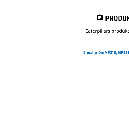
assignment
PRODUK
Caterpillars produk
Broschyr Om MP318, MP324