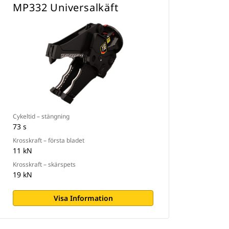
MP332 Universalkäft
Cykeltid – stängning
73 s
Krosskraft – första bladet
11 kN
Krosskraft – skärspets
19 kN
Visa Information