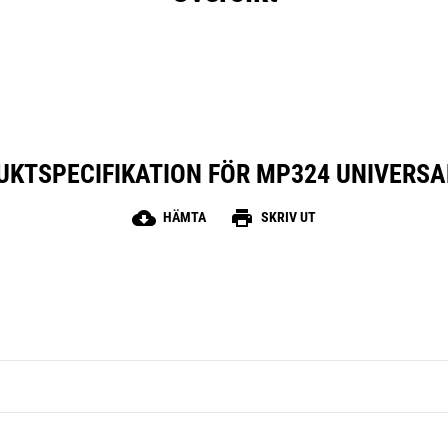
UKTSPECIFIKATION FÖR MP324 UNIVERSA
cloud_download
print
HÄMTA
SKRIV UT