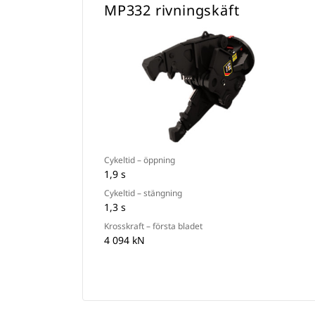
MP332 rivningskäft
Cykeltid – öppning
1,9 s
Cykeltid – stängning
1,3 s
Krosskraft – första bladet
4 094 kN