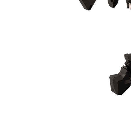
MP332 Rivningskäft
För
Ändra modell