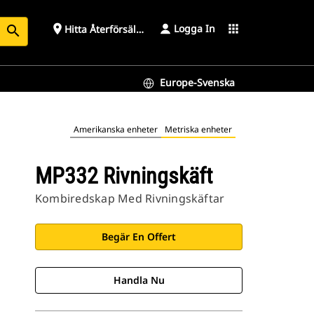
Logga In
place
apps
Hitta Återförsäljare
search
Europe-Svenska
Amerikanska enheter
Metriska enheter
MP332 Rivningskäft
Kombiredskap Med Rivningskäftar
Begär En Offert
Handla Nu