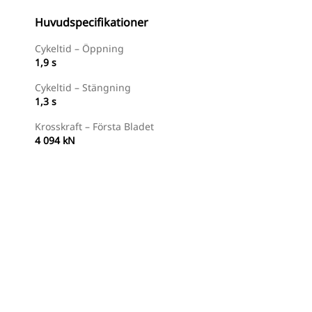
Huvudspecifikationer
Cykeltid – Öppning
1,9 s
Cykeltid – Stängning
1,3 s
Krosskraft – Första Bladet
4 094 kN
Handla Nu
Begär En Offert