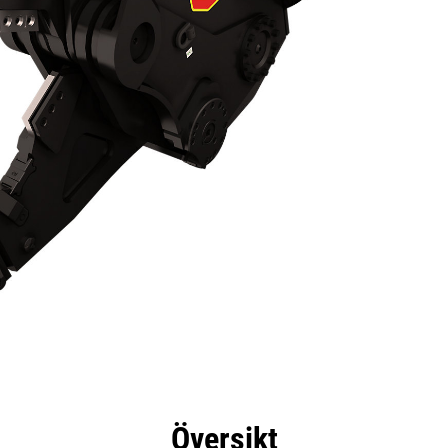
delar
Specifikationer
Verktyg
Rundtur
Översikt