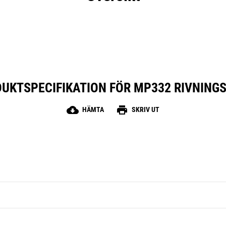
UKTSPECIFIKATION FÖR MP332 RIVNING
cloud_download
print
HÄMTA
SKRIV UT