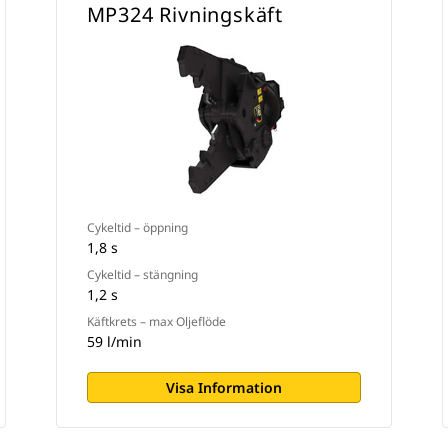
MP324 Rivningskäft
Cykeltid – öppning
1,8 s
Cykeltid – stängning
1,2 s
Käftkrets – max Oljeflöde
59 l/min
Visa Information