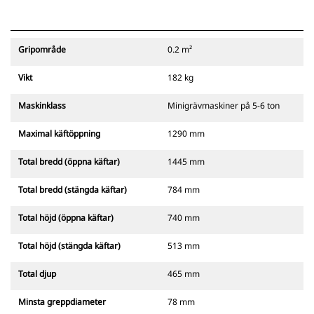
Gripområde
0.2 m²
Vikt
182 kg
Maskinklass
Minigrävmaskiner på 5-6 ton
Maximal käftöppning
1290 mm
Total bredd (öppna käftar)
1445 mm
Total bredd (stängda käftar)
784 mm
Total höjd (öppna käftar)
740 mm
Total höjd (stängda käftar)
513 mm
Total djup
465 mm
Minsta greppdiameter
78 mm