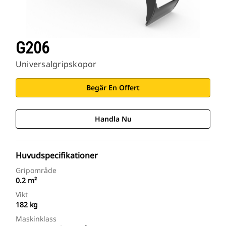
G206
Universalgripskopor
Begär En Offert
Handla Nu
Huvudspecifikationer
Gripområde
0.2 m²
Vikt
182 kg
Maskinklass