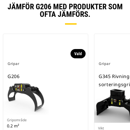
JÄMFÖR G206 MED PRODUKTER SOM
OFTA JÄMFÖRS.
Vald
Gripar
Gripar
G206
G345 Rivning
sorteringsgr
Gripområde
0.2 m²
Vikt