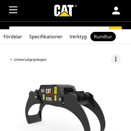
person
SEARCH
search
Fördelar
Specifikationer
Verktyg
Rundtur
more_vert
Universalgripskopor