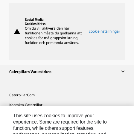
Social Media
Cookies Krävs
Om du vill aktivera den här
warning
cookieinställningar
funktionen måste du godkänna att
cookies för målgruppsinriktning,
funktion och prestanda används.
Caterpillars Varumärken
Caterpillar.com
Kontakta Caterpillar
Mina Marknadsföringspreferenser
This site uses cookies to improve your
experience. Some are required for the site to
Platskarta
function, while others support features,