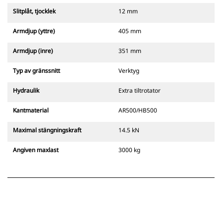
Slitplåt, tjocklek
12 mm
Armdjup (yttre)
405 mm
Armdjup (inre)
351 mm
Typ av gränssnitt
Verktyg
Hydraulik
Extra tiltrotator
Kantmaterial
AR500/HB500
Maximal stängningskraft
14.5 kN
Angiven maxlast
3000 kg