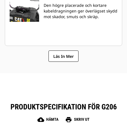
Den högre placerade och kortare
kabeldragningen ger överlägset skydd
mot skador, smuts och skräp.
Läs In Mer
PRODUKTSPECIFIKATION FÖR G206
cloud_download
print
HÄMTA
SKRIV UT