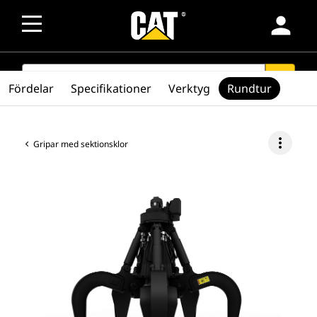
person
SEARCH
search
Fördelar
Specifikationer
Verktyg
Rundtur
more_vert
Gripar med sektionsklor