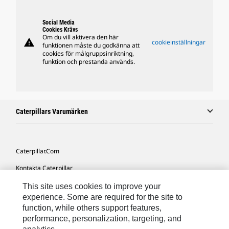
Social Media
Cookies Krävs
Om du vill aktivera den här
warning
cookieinställningar
funktionen måste du godkänna att
cookies för målgruppsinriktning,
funktion och prestanda används.
Caterpillars Varumärken
Caterpillar.com
Kontakta Caterpillar
Mina Marknadsföringspreferenser
This site uses cookies to improve your
experience. Some are required for the site to
Platskarta
function, while others support features,
performance, personalization, targeting, and
Cookie Settings