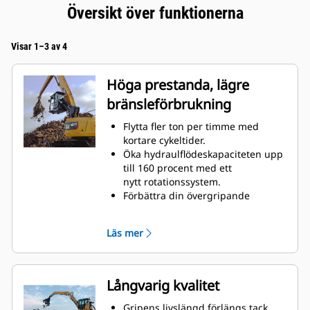
Översikt över funktionerna
Visar 1–3 av 4
Höga prestanda, lägre
bränsleförbrukning
Flytta fler ton per timme med
kortare cykeltider.
Öka hydraulflödeskapaciteten upp
till 160 procent med ett
nytt rotationssystem.
Förbättra din övergripande
fyllnadsfaktor med upp till 140-200
procent tack vare förfinade
Läs mer
klokurvor.
Cat-maskinerna är
förprogrammerade med optimala
prestandainställningar för din grip
Långvarig kvalitet
för att maximera matchningen och
effektiviteten hos maskin och grip.
Gripens livslängd förlängs tack