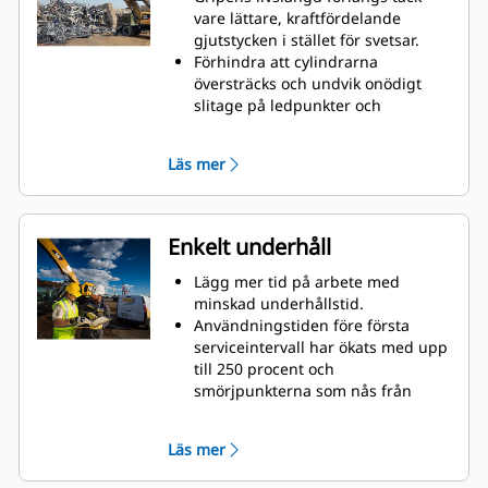
vare lättare, kraftfördelande
gjutstycken i stället för svetsar.
Förhindra att cylindrarna
översträcks och undvik onödigt
slitage på ledpunkter och
klospetsar mad kraftiga,
nötningsbeständiga övre och
Läs mer
nedre stopp på griphuset.
Styrka du kan lita på. Solid
konstruktion: innerklor och spetsar
är tillverkade av högkvalitativt stål
Enkelt underhåll
som står emot nötning och metall-
mot-metall-förslitning.
Lägg mer tid på arbete med
Ledpunkterna är gjutna för att
minskad underhållstid.
eliminera svaga punkter på
Användningstiden före första
ramen.
serviceintervall har ökats med upp
Öka livslängden med gjutna
till 250 procent och
klospetsar som är lätta att byta.
smörjpunkterna som nås från
marknivå är säkrare och enklare
att använda.
Läs mer
Viktiga hydrauliska komponenter
har dragits om, vilket minskar