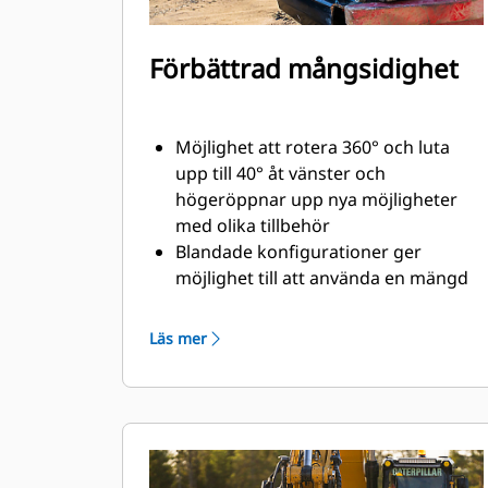
Förbättrad mångsidighet
Möjlighet att rotera 360° och luta
upp till 40° åt vänster och
högeröppnar upp nya möjligheter
med olika tillbehör
Blandade konfigurationer ger
möjlighet till att använda en mängd
olika specialgjorda och hydrauliska
tillbehör som passar just dina behov
Läs mer
Kan användas till att omvandla ett
standard S-fäste till ett hydrauliskt S-
fäste
Utför en mängd olika uppgifter, som
grävning, släntning, kompaktering
och mycket mer, med exakta rörelser