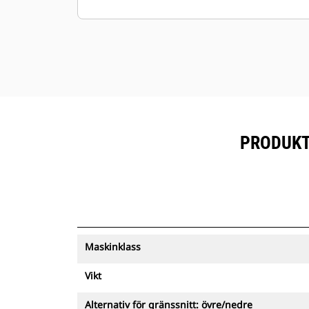
låter föraren visuellt bekräfta, inifrån
hytten, att fästet har låst fast
tillbehöret på rätt sätt.
Gripmodulen är snabbare och
säkrare än människor vid manuell
förflyttning av tunga föremål
Föraren kan stanna kvar i hytten
under redskapsbyten
PRODUKTS
Hydrauliska snabbkopplingar kräver
inga manuella slangbyten
Dubbelverkande tiltcylindrar har
inbyggda lasthållningsventiler i
händelse av tryckförlust
Genom att minska behovet av att
Maskinklass
ompositionera maskinen hjälper
tiltrotatorer till att hålla
Vikt
grävmaskinen stabil och förbättrar
säkerheten på arbetsplatsen. Förare
Alternativ för gränssnitt: övre/nedre