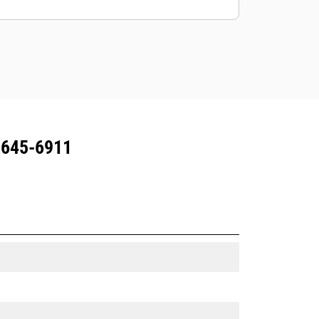
Redskap med spårning skickar en
varning om de lämnar ett område
som är enkelt att definiera.
 645-6911