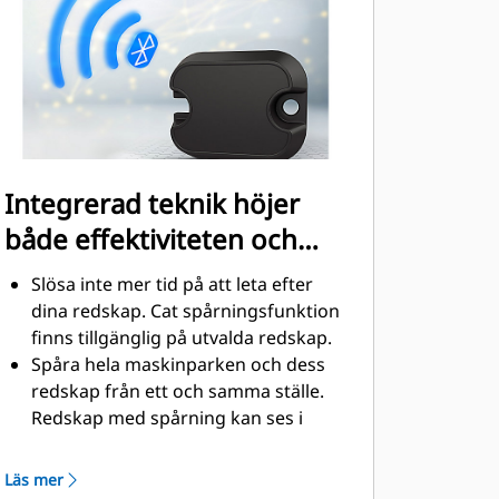
Tjocka stålslangarminskar
baktrycket, ökar livslängden och gör
underhållet enklare.
Integrerad teknik höjer
både effektiviteten och
produktiviteten
Slösa inte mer tid på att leta efter
dina redskap. Cat spårningsfunktion
finns tillgänglig på utvalda redskap.
Spåra hela maskinparken och dess
redskap från ett och samma ställe.
Redskap med spårning kan ses i
Vision Länk® tillsammans med
Produkt Länk™-ansluten utrustning.
Läs mer
Förvara dina tillgångar säkert.