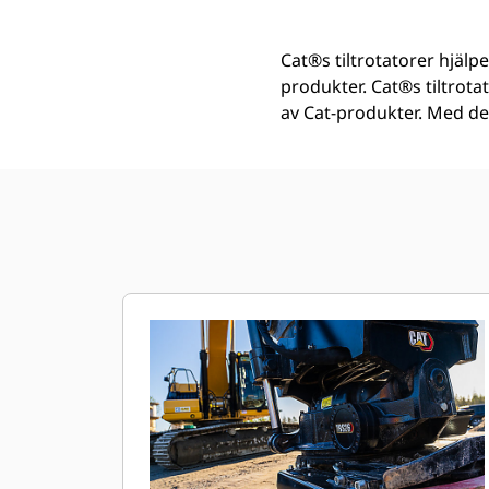
Cat®s tiltrotatorer hjälp
produkter. Cat®s tiltrota
av Cat-produkter. Med de 