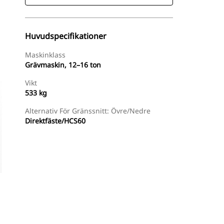
Huvudspecifikationer
Maskinklass
Grävmaskin, 12–16 ton
Vikt
533 kg
Alternativ För Gränssnitt: Övre/nedre
Direktfäste/HCS60
Handla Nu
Begär En Offert