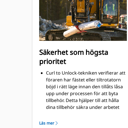
utan att behöva flytta maskinen
Använd gripmodulen utan att ta bort
bottenredskapet
Säkerhet som högsta
prioritet
Curl to Unlock-tekniken verifierar att
föraren har fästet eller tiltrotatorn
böjd i rätt läge innan den tillåts låsa
upp under processen för att byta
tillbehör. Detta hjälper till att hålla
dina tillbehör säkra under arbetet
och att de förblir anslutna till fästet
under frånkopplingsprocessen.
Läs mer
Den visuella verifieringsindikatorn