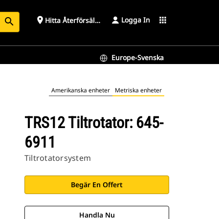
Logga In
place
apps
Hitta Återförsäljare
search
Europe-Svenska
Amerikanska enheter
Metriska enheter
TRS12 Tiltrotator: 645-
6911
Tiltrotatorsystem
Begär En Offert
Handla Nu