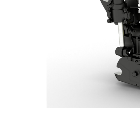
TRS12 Tiltrotator: 645-6911
För
Ändra modell