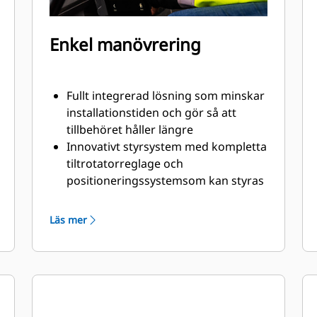
Enkel manövrering
Fullt integrerad lösning som minskar
installationstiden och gör så att
tillbehöret håller längre
Innovativt styrsystem med kompletta
tiltrotatorreglage och
positioneringssystemsom kan styras
via displayen i hytten
Lutningsgivaren GS520, som sitter
Läs mer
som standard monterad på en
skyddad plats,möjliggör mycket
exakt återkoppling av lutning till
släntningssystemet
SecureLock™ använder sig av givare i
låscylindern för att verifiera att