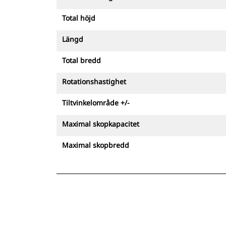
kan tack vare detta arbeta i snävare
utrymmen med färre
Total höjd
rörelsemoment, vilket minskar
Längd
olycksriskerna
Total bredd
Rotationshastighet
Tiltvinkelområde +/-
Maximal skopkapacitet
Maximal skopbredd