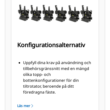
redskapet är korrekt anslutet och
fäst, för att minska risken att
verktyget börjar svänga eller lossnar
Konfigurationsalternativ
Uppfyll dina krav på användning och
tillbehörsgränssnitt med en mängd
olika topp- och
bottenkonfigurationer för din
tiltrotator, beroende på ditt
föredragna fäste.
Tiltrotatorer med övre
direktinfästning är perfekta när
Läs mer
enheten ska användas regelbundet