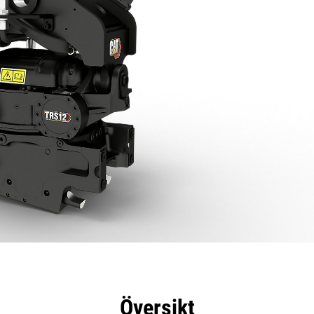
delar
Specifikationer
Verktyg
Rundtur
Översikt