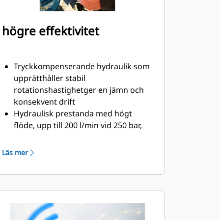
högre effektivitet
Tryckkompenserande hydraulik som
upprätthåller stabil
rotationshastighetger en jämn och
konsekvent drift
Hydraulisk prestanda med högt
flöde, upp till 200 l/min vid 250 bar,
utformad för användning med
tillbehör med högt flöde
Läs mer
Smörjsystemet har en smörjpunkt,
som kan anslutas till maskinens
autosmörjsystem
Oljefylld växellåda håller dreven
konstant smorda, vilket förlänger
rotorns livslängd