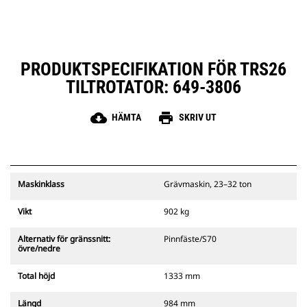
baktrycket, ökar livslängden och
gör underhållet enklare.
PRODUKTSPECIFIKATION FÖR TRS26
TILTROTATOR: 649-3806
cloud_download
print
HÄMTA
SKRIV UT
Maskinklass
Grävmaskin, 23–32 ton
Vikt
902 kg
Alternativ för gränssnitt:
Pinnfäste/S70
övre/nedre
Total höjd
1333 mm
Längd
984 mm