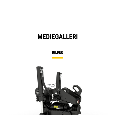
N
Ta
MEDIEGALLERI
BILDER