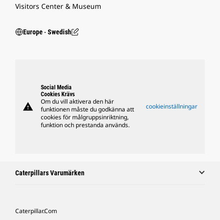
Visitors Center & Museum
Europe ‧ Swedish
Social Media
Cookies Krävs
Om du vill aktivera den här
warning
cookieinställningar
funktionen måste du godkänna att
cookies för målgruppsinriktning,
funktion och prestanda används.
Caterpillars Varumärken
Caterpillar.com