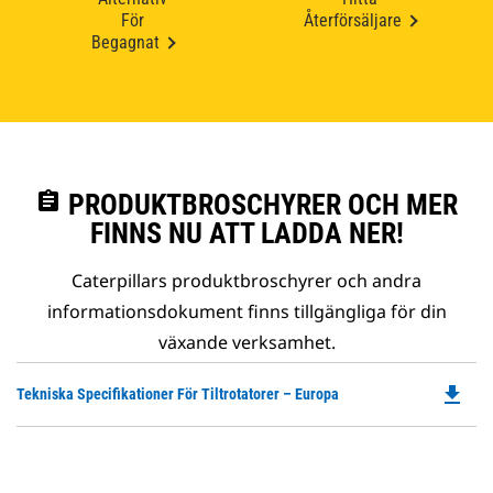
För
Återförsäljare
Begagnat
assignment
PRODUKTBROSCHYRER OCH MER
FINNS NU ATT LADDA NER!
Caterpillars produktbroschyrer och andra
informationsdokument finns tillgängliga för din
växande verksamhet.
file_download
Do
Tekniska Specifikationer För Tiltrotatorer – Europa
P
O
in
a