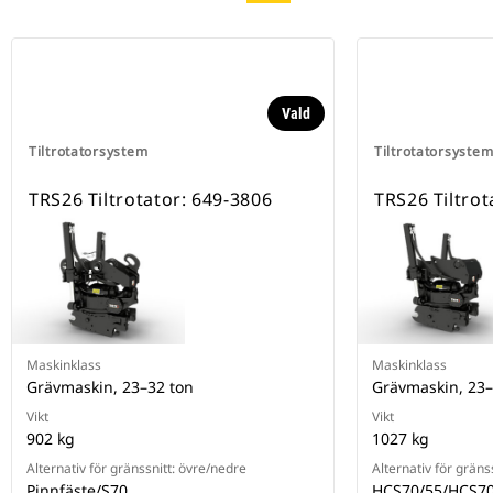
Vald
Tiltrotatorsystem
Tiltrotatorsyste
TRS26 Tiltrotator: 649-3806
TRS26 Tiltrot
Maskinklass
Maskinklass
Grävmaskin, 23–32 ton
Grävmaskin, 23–
Vikt
Vikt
902 kg
1027 kg
Alternativ för gränssnitt: övre/nedre
Alternativ för gräns
Pinnfäste/S70
HCS70/55/HCS70