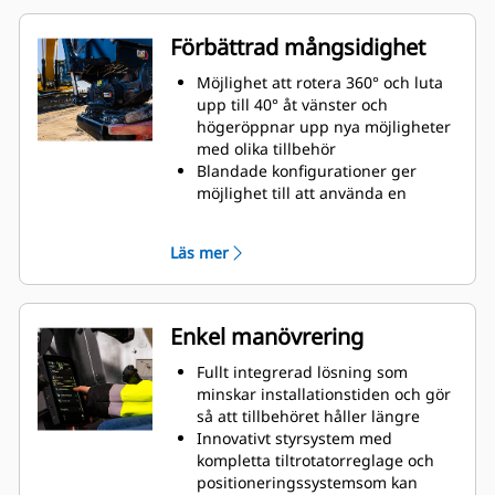
Förbättrad mångsidighet
Möjlighet att rotera 360° och luta
upp till 40° åt vänster och
högeröppnar upp nya möjligheter
med olika tillbehör
Blandade konfigurationer ger
möjlighet till att använda en
mängd olika specialgjorda och
hydrauliska tillbehör som passar
Läs mer
just dina behov
Kan användas till att omvandla ett
standard S-fäste till ett hydrauliskt
S-fäste
Enkel manövrering
Utför en mängd olika uppgifter,
som grävning, släntning,
Fullt integrerad lösning som
kompaktering och mycket mer,
minskar installationstiden och gör
med exakta rörelser utan att
så att tillbehöret håller längre
behöva flytta maskinen
Innovativt styrsystem med
Använd gripmodulen utan att ta
kompletta tiltrotatorreglage och
bort bottenredskapet
positioneringssystemsom kan