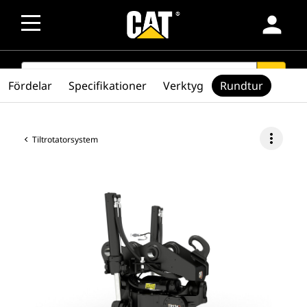
person
SEARCH
search
Fördelar
Specifikationer
Verktyg
Rundtur
more_vert
Tiltrotatorsystem