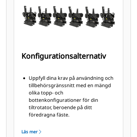
redskapet är korrekt anslutet och
fäst, för att minska risken att
verktyget börjar svänga eller lossnar
Konfigurationsalternativ
Uppfyll dina krav på användning och
tillbehörsgränssnitt med en mängd
olika topp- och
bottenkonfigurationer för din
tiltrotator, beroende på ditt
föredragna fäste.
Tiltrotatorer med övre
direktinfästning är perfekta när
Läs mer
enheten ska användas regelbundet