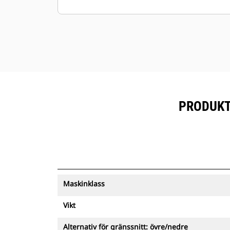
låter föraren visuellt bekräfta, inifrån
hytten, att fästet har låst fast
tillbehöret på rätt sätt.
Gripmodulen är snabbare och
säkrare än människor vid manuell
förflyttning av tunga föremål
Föraren kan stanna kvar i hytten
under redskapsbyten
PRODUKTS
Hydrauliska snabbkopplingar kräver
inga manuella slangbyten
Dubbelverkande tiltcylindrar har
inbyggda lasthållningsventiler i
händelse av tryckförlust
Genom att minska behovet av att
Maskinklass
ompositionera maskinen hjälper
tiltrotatorer till att hålla
Vikt
grävmaskinen stabil och förbättrar
säkerheten på arbetsplatsen. Förare
Alternativ för gränssnitt: övre/nedre