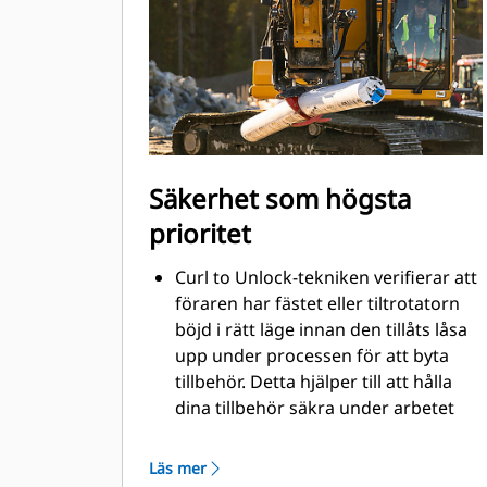
utan att behöva flytta maskinen
Använd gripmodulen utan att ta bort
bottenredskapet
Säkerhet som högsta
prioritet
Curl to Unlock-tekniken verifierar att
föraren har fästet eller tiltrotatorn
böjd i rätt läge innan den tillåts låsa
upp under processen för att byta
tillbehör. Detta hjälper till att hålla
dina tillbehör säkra under arbetet
och att de förblir anslutna till fästet
under frånkopplingsprocessen.
Läs mer
Den visuella verifieringsindikatorn