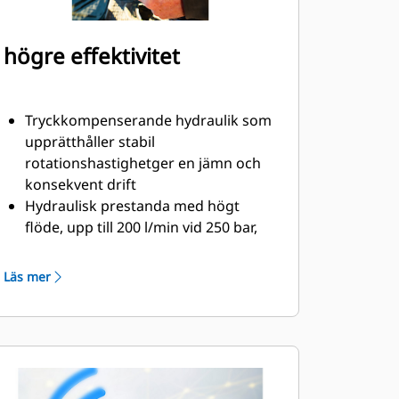
högre effektivitet
Tryckkompenserande hydraulik som
upprätthåller stabil
rotationshastighetger en jämn och
konsekvent drift
Hydraulisk prestanda med högt
flöde, upp till 200 l/min vid 250 bar,
utformad för användning med
tillbehör med högt flöde
Läs mer
Smörjsystemet har en smörjpunkt,
som kan anslutas till maskinens
autosmörjsystem
Oljefylld växellåda håller dreven
konstant smorda, vilket förlänger
rotorns livslängd