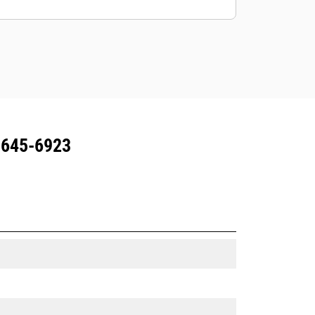
Redskap med spårning skickar en
varning om de lämnar ett område
som är enkelt att definiera.
 645-6923