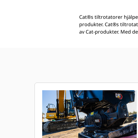
Cat®s tiltrotatorer hjälp
produkter. Cat®s tiltrota
av Cat-produkter. Med de 