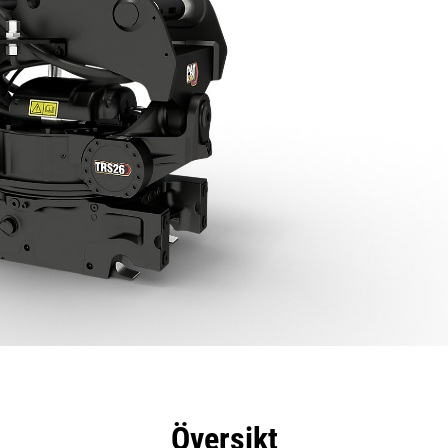
delar
Specifikationer
Verktyg
Rundtur
Översikt