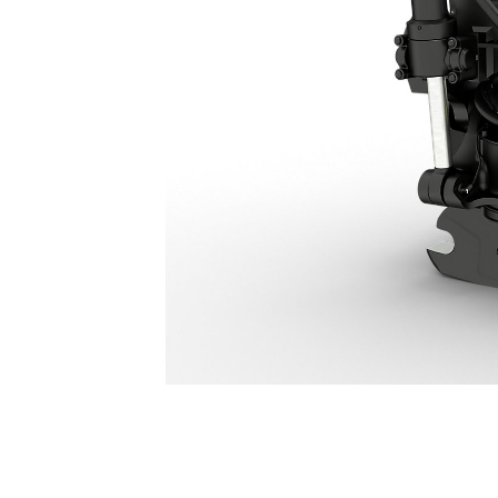
TRS26 Tiltrotator: 645-6923
För
Ändra modell