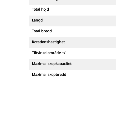
kan tack vare detta arbeta i snävare
utrymmen med färre
Total höjd
rörelsemoment, vilket minskar
Längd
olycksriskerna
Total bredd
Rotationshastighet
Tiltvinkelområde +/-
Maximal skopkapacitet
Maximal skopbredd