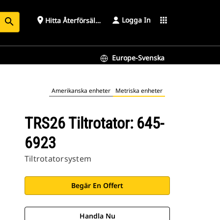
Logga In
place
apps
Hitta Återförsäljare
search
Europe-Svenska
Amerikanska enheter
Metriska enheter
TRS26 Tiltrotator: 645-
6923
Tiltrotatorsystem
Begär En Offert
Handla Nu