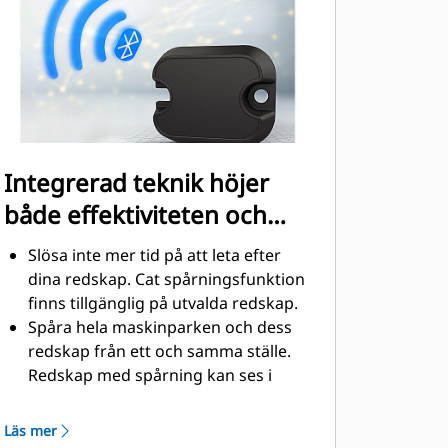
Tjocka stålslangarminskar
baktrycket, ökar livslängden och gör
underhållet enklare.
Integrerad teknik höjer
både effektiviteten och
produktiviteten
Slösa inte mer tid på att leta efter
dina redskap. Cat spårningsfunktion
finns tillgänglig på utvalda redskap.
Spåra hela maskinparken och dess
redskap från ett och samma ställe.
Redskap med spårning kan ses i
Vision Länk® tillsammans med
Produkt Länk™-ansluten utrustning.
Läs mer
Förvara dina tillgångar säkert.