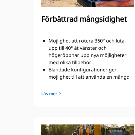
Förbättrad mångsidighet
Möjlighet att rotera 360° och luta
upp till 40° åt vänster och
högeröppnar upp nya möjligheter
med olika tillbehör
Blandade konfigurationer ger
möjlighet till att använda en mängd
olika specialgjorda och hydrauliska
tillbehör som passar just dina behov
Läs mer
Kan användas till att omvandla ett
standard S-fäste till ett hydrauliskt S-
fäste
Utför en mängd olika uppgifter, som
grävning, släntning, kompaktering
och mycket mer, med exakta rörelser