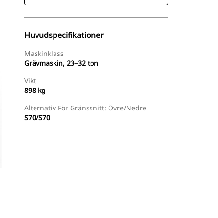
Huvudspecifikationer
Maskinklass
Grävmaskin, 23–32 ton
Vikt
898 kg
Alternativ För Gränssnitt: Övre/nedre
S70/S70
Handla Nu
Begär En Offert