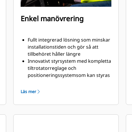
Enkel manövrering
Fullt integrerad lösning som minskar
installationstiden och gör så att
tillbehöret håller längre
Innovativt styrsystem med kompletta
tiltrotatorreglage och
positioneringssystemsom kan styras
via displayen i hytten
Lutningsgivaren GS520, som sitter
Läs mer
som standard monterad på en
skyddad plats,möjliggör mycket
exakt återkoppling av lutning till
släntningssystemet
SecureLock™ använder sig av givare i
låscylindern för att verifiera att