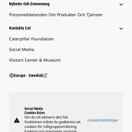
Nyheter Och Evenemang
Pressmeddelanden Om Produkter Och Tjänster
Kontakta Cat
Caterpillar Foundation
Social Media
Visitors Center & Museum
Europe ‧ Swedish
Social Media
Cookies Krävs
Om du vill aktivera den här
warning
cookieinställningar
funktionen måste du godkänna att
cookies för målgruppsinriktning,
funktion och prestanda används.