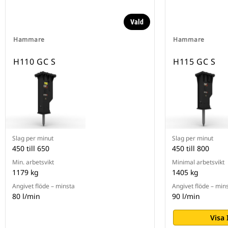
Vald
Hammare
Hammare
H110 GC S
H115 GC S
Slag per minut
Slag per minut
450 till 650
450 till 800
Min. arbetsvikt
Minimal arbetsvikt
1179 kg
1405 kg
Angivet flöde – minsta
Angivet flöde – min
80 l/min
90 l/min
Visa