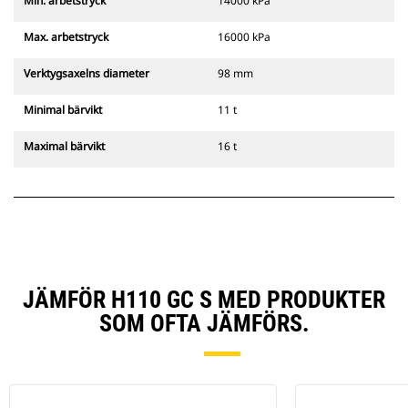
Min. arbetstryck
14000 kPa
Max. arbetstryck
16000 kPa
Verktygsaxelns diameter
98 mm
Minimal bärvikt
11 t
Maximal bärvikt
16 t
JÄMFÖR H110 GC S MED PRODUKTER
SOM OFTA JÄMFÖRS.