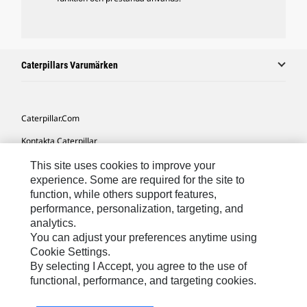
Caterpillars Varumärken
Caterpillar.com
Kontakta Caterpillar
Mina Marknadsföringspreferenser
This site uses cookies to improve your
experience. Some are required for the site to
Platskarta
function, while others support features,
performance, personalization, targeting, and
Cookie Settings
analytics.
Juridiskt
You can adjust your preferences anytime using
Cookie Settings.
Sekretess
By selecting I Accept, you agree to the use of
functional, performance, and targeting cookies.