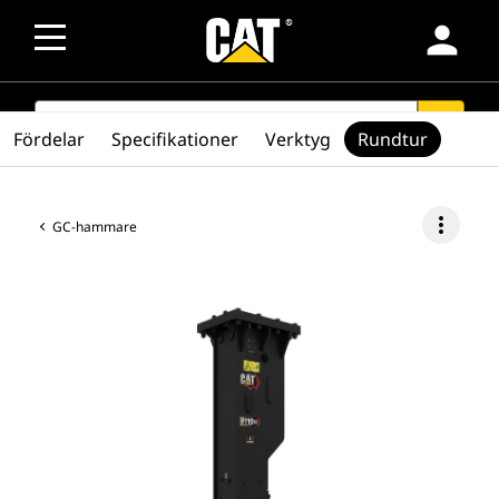
person
SEARCH
search
Fördelar
Specifikationer
Verktyg
Rundtur
more_vert
GC-hammare