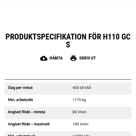
PRODUKTSPECIFIKATION FÖR H110 GC
S
cloud_download
print
HÄMTA
SKRIV UT
Slag per minut
450 till 650
Min. arbetsvikt
1179 kg
Angivet flöde – minsta
80 l/min
Angivet flöde – maximalt
100 l/min