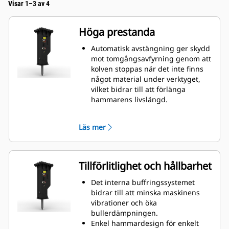
Visar 1–3 av 4
Höga prestanda
Automatisk avstängning ger skydd
mot tomgångsavfyrning genom att
kolven stoppas när det inte finns
något material under verktyget,
vilket bidrar till att förlänga
hammarens livslängd.
Justera kolvhastigheten manuellt
genom att välja mellan hög
Läs mer
kolvhastighet eller maximal effekt
för att öka effektiviteten och
produktionen på arbetsplatsen.
Med standardfunktionen för
Tillförlitlighet och hållbarhet
ljuddämpning kan du använda en
GC S-hammare på arbetsplatser i
Det interna buffringssystemet
bullerkänsliga områden som
bidrar till att minska maskinens
bostadsområden eller nära
vibrationer och öka
sjukhus där buller är reglerat.
bullerdämpningen.
Enkel hammardesign för enkelt