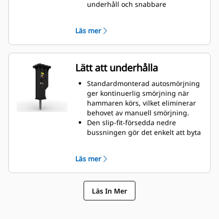
underhåll och snabbare
ombyggnader, vilket bidrar till
lägre ägande- och
Läs mer
rörelsekostnader.
Viktiga hydrauliska komponenter
är skyddade från skador inuti
huset, vilket hjälper till att minska
Lätt att underhålla
stilleståndstiden på arbetsplatsen.
Standardmonterad autosmörjning
ger kontinuerlig smörjning när
hammaren körs, vilket eliminerar
behovet av manuell smörjning.
Den slip-fit-försedda nedre
bussningen gör det enkelt att byta
ut den på fältet, vilket bidrar till att
minska servicetiden.
Läs mer
Verifiera hammarens gasladdning
utan att ta bort den från
maskinen.
Läs In Mer
Snabb och enkel åtkomst till
underhållsområden gör det enkelt
att underhålla hammaren.