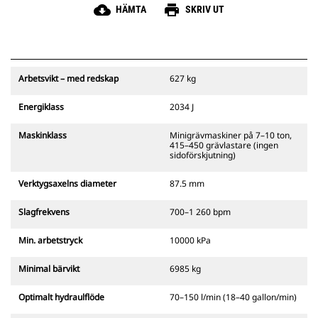
cloud_download
print
HÄMTA
SKRIV UT
Arbetsvikt – med redskap
627 kg
Energiklass
2034 J
Maskinklass
Minigrävmaskiner på 7–10 ton,
415–450 grävlastare (ingen
sidoförskjutning)
Verktygsaxelns diameter
87.5 mm
Slagfrekvens
700–1 260 bpm
Min. arbetstryck
10000 kPa
Minimal bärvikt
6985 kg
Optimalt hydraulflöde
70–150 l/min (18–40 gallon/min)