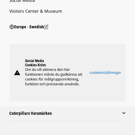
Social Media
Visitors Center & Museum
Europe ‧ Swedish
Social Media
Cookies Krävs
Om du vill aktivera den här
warning
cookieinställningar
funktionen måste du godkänna att
cookies för målgruppsinriktning,
funktion och prestanda används.
Caterpillars Varumärken