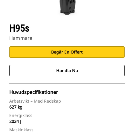
H95s
Hammare
Begär En Offert
Handla Nu
Huvudspecifikationer
Arbetsvikt – Med Redskap
627 kg
Energiklass
2034 J
Maskinklass