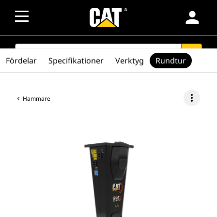
person
SEARCH
search
Fördelar
Specifikationer
Verktyg
Rundtur
more_vert
Hammare