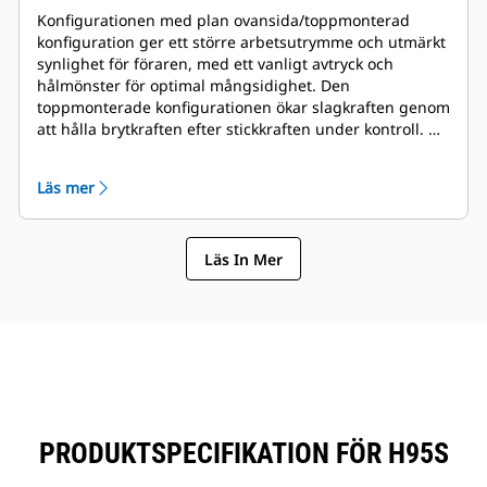
Konfigurationen med plan ovansida/toppmonterad
konfiguration ger ett större arbetsutrymme och utmärkt
synlighet för föraren, med ett vanligt avtryck och
hålmönster för optimal mångsidighet. Den
toppmonterade konfigurationen ökar slagkraften genom
att hålla brytkraften efter stickkraften under kontroll. En
toppmonterad konsol ger avsevärt mindre rekyl och
böjningsbelastning på stickan, vilket leder till minskad
Läs mer
belastning på maskinstrukturer. Extra
monteringskonsoler finns tillgängligt för att passa
anslutning till fäste eller direktinfästning.
Läs In Mer
PRODUKTSPECIFIKATION FÖR H95S