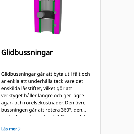
Glidbussningar
Glidbussningar går att byta ut i fält och
är enkla att underhålla tack vare det
enskilda låsstiftet, vilket gör att
verktyget håller längre och ger lägre
ägar- och rörelsekostnader. Den övre
bussningen går att rotera 360°, den
nedre bussningen har två lägen och kan
rotera 90°.
Läs mer