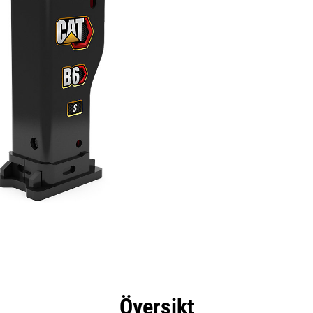
delar
Specifikationer
Verktyg
Rundtur
Översikt