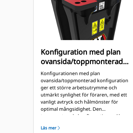
Konfiguration med plan
ovansida/toppmonterad
konfiguration
Konfigurationen med plan
ovansida/toppmonterad konfiguration
ger ett större arbetsutrymme och
utmärkt synlighet för föraren, med ett
vanligt avtryck och hålmönster för
optimal mångsidighet. Den
toppmonterade konfigurationen ökar
slagkraften genom att hålla brytkraften
Läs mer
efter stickkraften under kontroll. En