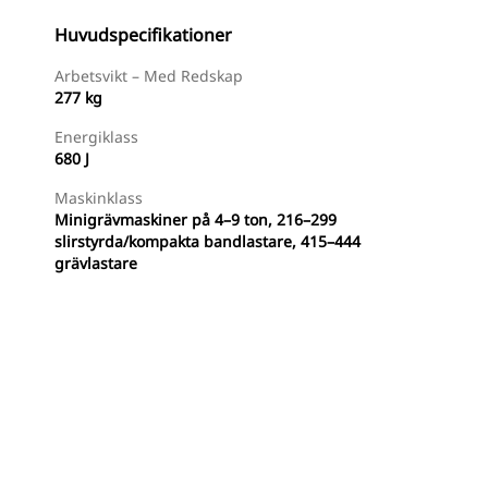
Huvudspecifikationer
Arbetsvikt – Med Redskap
277 kg
Energiklass
680 J
Maskinklass
Minigrävmaskiner på 4–9 ton, 216–299
slirstyrda/kompakta bandlastare, 415–444
grävlastare
Handla Nu
Begär En Offert