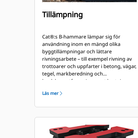
Tillämpning
Cat®:s B-hammare lämpar sig för
användning inom en mängd olika
byggtillämpningar och lättare
rivningsarbete – till exempel rivning av
trottoarer och uppfarter i betong, vägar,
tegel, markberedning och
landskapsutformning samt brytning av
frusen mark för reparation av gas-, el-
Läs mer
eller teleledningar.