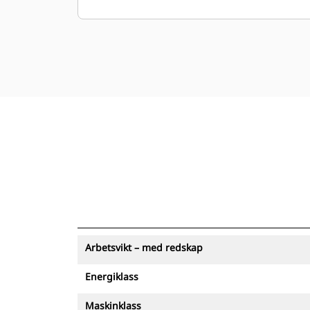
toppmonterad konsol ger avsevärt
mindre rekyl och böjningsbelastning på
stickan, vilket leder till minskad
belastning på maskinstrukturer. Extra
monteringskonsoler finns tillgängligt
för att passa anslutning till fäste eller
direktinfästning.
Arbetsvikt – med redskap
Energiklass
Maskinklass