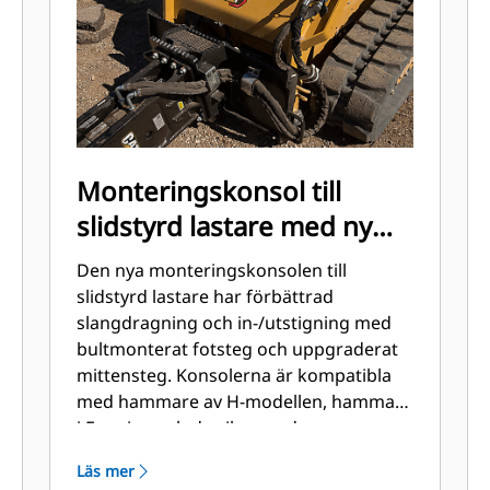
Monteringskonsol till
slidstyrd lastare med ny
design
Den nya monteringskonsolen till
slidstyrd lastare har förbättrad
slangdragning och in-/utstigning med
bultmonterat fotsteg och uppgraderat
mittensteg. Konsolerna är kompatibla
med hammare av H-modellen, hammare
i E-serien och de vibrerande
plattkompaktorer CVP16 och CVP40.
Läs mer