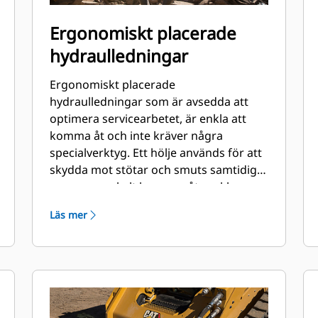
Ergonomiskt placerade
hydraulledningar
Ergonomiskt placerade
hydraulledningar som är avsedda att
optimera servicearbetet, är enkla att
komma åt och inte kräver några
specialverktyg. Ett hölje används för att
skydda mot stötar och smuts samtidigt
som man enkelt kommer åt nycklarna.
Hydraulledningarna och det bakre
Läs mer
huvudtrycket kan kontrolleras och
laddas när en brytare är monterad på
maskinen, vilket möjliggör snabb
övervakning av brytarens skick.