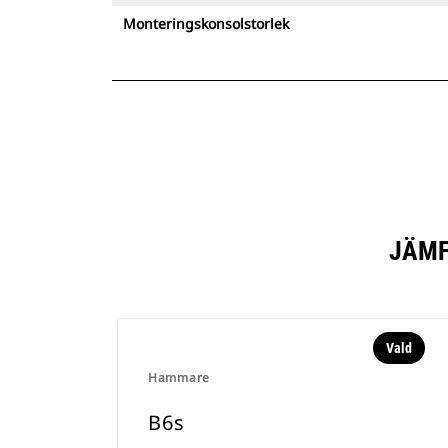
Monteringskonsolstorlek
JÄMF
Vald
Hammare
B6s