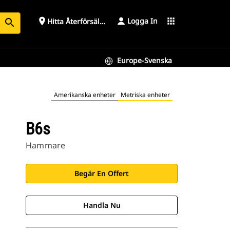
Logga In
place
apps
Hitta Återförsäljare
search
Europe-Svenska
Amerikanska enheter
Metriska enheter
B6s
Hammare
Begär En Offert
Handla Nu