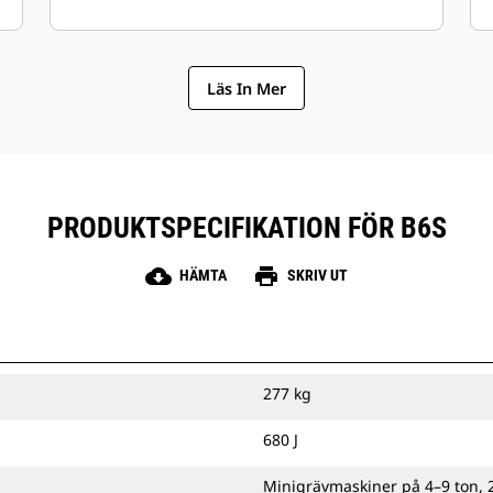
Läs In Mer
PRODUKTSPECIFIKATION FÖR B6S
cloud_download
print
HÄMTA
SKRIV UT
277 kg
680 J
Minigrävmaskiner på 4–9 ton, 