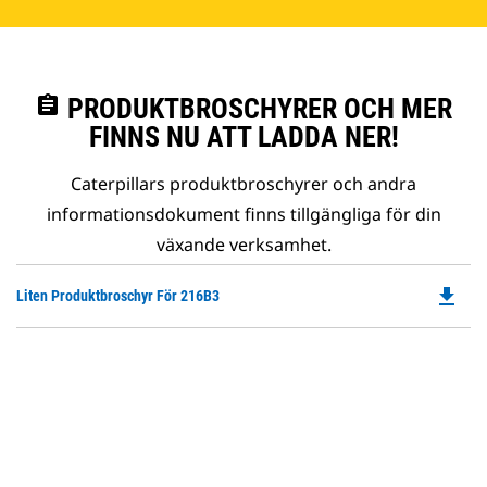
assignment
PRODUKTBROSCHYRER OCH MER
FINNS NU ATT LADDA NER!
Caterpillars produktbroschyrer och andra
informationsdokument finns tillgängliga för din
växande verksamhet.
file_download
Do
Liten Produktbroschyr För 216B3
P
O
in
a
N
Ta