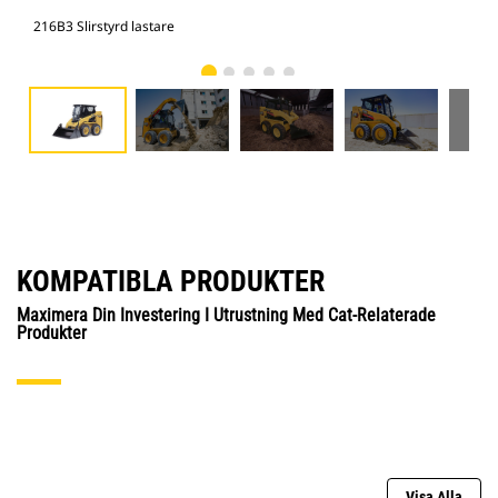
216B3 Slirstyrd lastare
216
KOMPATIBLA PRODUKTER
Maximera Din Investering I Utrustning Med Cat-Relaterade
Produkter
Visa Alla