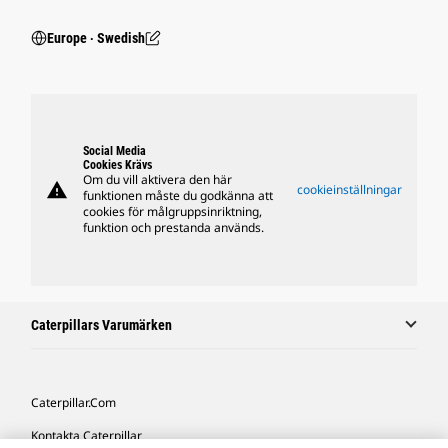
Europe ‧ Swedish
Social Media
Cookies Krävs
Om du vill aktivera den här
warning
cookieinställningar
funktionen måste du godkänna att
cookies för målgruppsinriktning,
funktion och prestanda används.
Caterpillars Varumärken
Caterpillar.com
Kontakta Caterpillar