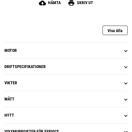
cloud_download
print
HÄMTA
SKRIV UT
Visa Alla
MOTOR
DRIFTSPECIFIKATIONER
VIKTER
MÅTT
HYTT
VOLYMUPPGIFTER FÖR SERVICE