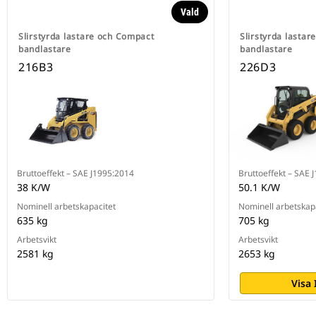
Vald
Slirstyrda lastare och Compact
Slirstyrda lasta
bandlastare
bandlastare
216B3
226D3
Bruttoeffekt – SAE J1995:2014
Bruttoeffekt – SAE 
38 K/W
50.1 K/W
Nominell arbetskapacitet
Nominell arbetskap
635 kg
705 kg
Arbetsvikt
Arbetsvikt
2581 kg
2653 kg
Visa