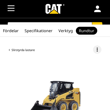
person
SEARCH
search
Fördelar
Specifikationer
Verktyg
Rundtur
more_vert
Slirstyrda lastare