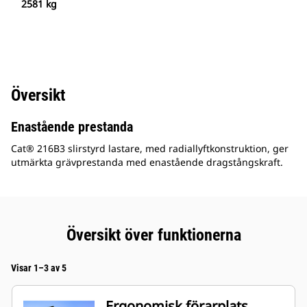
2581 kg
Översikt
Enastående prestanda
Cat® 216B3 slirstyrd lastare, med radiallyftkonstruktion, ger
utmärkta grävprestanda med enastående dragstångskraft.
Översikt över funktionerna
Visar 1–3 av 5
Ergonomisk förarplats