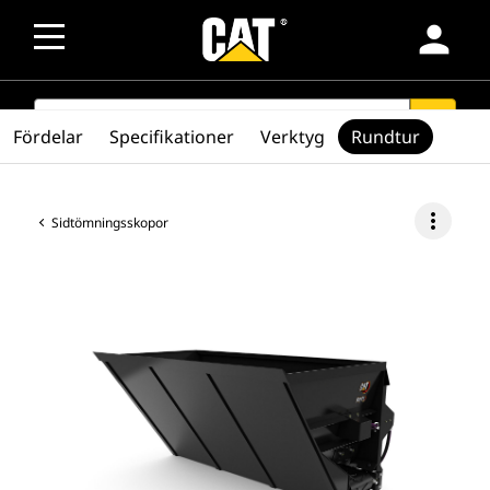
person
SEARCH
search
Fördelar
Specifikationer
Verktyg
Rundtur
more_vert
Sidtömningsskopor