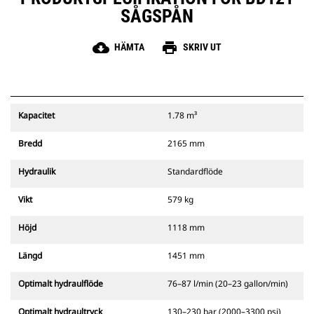
SÅGSPÅN
cloud_download
print
HÄMTA
SKRIV UT
Kapacitet
1.78 m³
Bredd
2165 mm
Hydraulik
Standardflöde
Vikt
579 kg
Höjd
1118 mm
Längd
1451 mm
Optimalt hydraulflöde
76–87 l/min (20–23 gallon/min)
Optimalt hydraultryck
130–230 bar (2000–3300 psi)