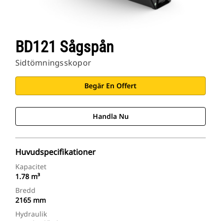
BD121 Sågspån
Sidtömningsskopor
Begär En Offert
Handla Nu
Huvudspecifikationer
Kapacitet
1.78 m³
Bredd
2165 mm
Hydraulik