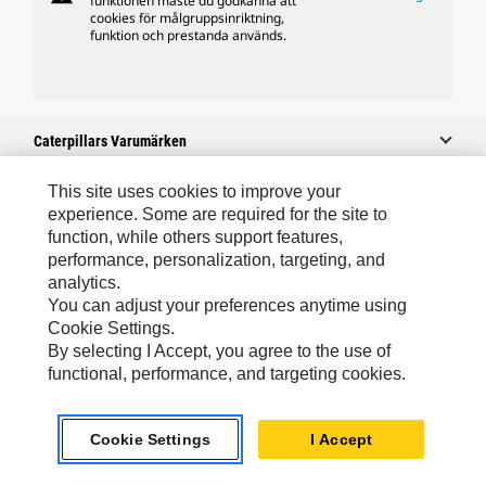
funktionen måste du godkänna att
cookies för målgruppsinriktning,
funktion och prestanda används.
Caterpillars Varumärken
This site uses cookies to improve your
experience. Some are required for the site to
Caterpillar.com
function, while others support features,
performance, personalization, targeting, and
Kontakta Caterpillar
analytics.
Mina Marknadsföringspreferenser
You can adjust your preferences anytime using
Cookie Settings.
Platskarta
By selecting I Accept, you agree to the use of
Cookie Settings
functional, performance, and targeting cookies.
Juridiskt
Cookie Settings
I Accept
Sekretess