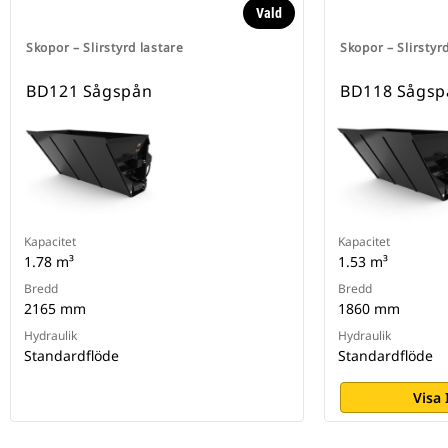
Vald
Skopor – Slirstyrd lastare
Skopor – Slirstyr
BD121 Sågspån
BD118 Sågsp
Kapacitet
Kapacitet
1.78 m³
1.53 m³
Bredd
Bredd
2165 mm
1860 mm
Hydraulik
Hydraulik
Standardflöde
Standardflöde
Visa