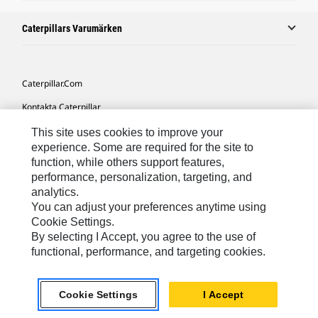
Caterpillars Varumärken
Caterpillar.com
Kontakta Caterpillar
Mina Marknadsföringspreferenser
This site uses cookies to improve your
experience. Some are required for the site to
Platskarta
function, while others support features,
performance, personalization, targeting, and
Cookie Settings
analytics.
Juridiskt
You can adjust your preferences anytime using
Cookie Settings.
Sekretess
By selecting I Accept, you agree to the use of
functional, performance, and targeting cookies.
Europe-Swedish
© 2026 Caterpillar. Med ensamrätt.
Cookie Settings
I Accept