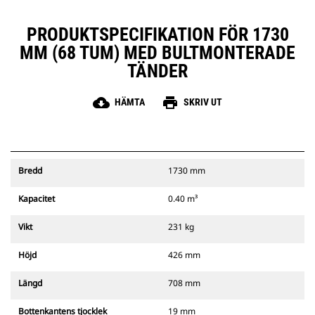
PRODUKTSPECIFIKATION FÖR 1730
MM (68 TUM) MED BULTMONTERADE
TÄNDER
cloud_download
print
HÄMTA
SKRIV UT
Bredd
1730 mm
Kapacitet
0.40 m³
Vikt
231 kg
Höjd
426 mm
Längd
708 mm
Bottenkantens tjocklek
19 mm