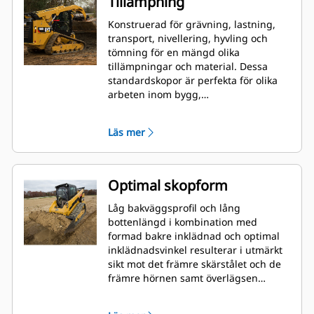
Tillämpning
Konstruerad för grävning, lastning,
transport, nivellering, hyvling och
tömning för en mängd olika
tillämpningar och material. Dessa
standardskopor är perfekta för olika
arbeten inom bygg,
landskapsutformning, industri och
mer krävande rivningsarbeten.
Läs mer
Optimal skopform
Låg bakväggsprofil och lång
bottenlängd i kombination med
formad bakre inklädnad och optimal
inklädnadsvinkel resulterar i utmärkt
sikt mot det främre skärstålet och de
främre hörnen samt överlägsen
lastning och dumpning.