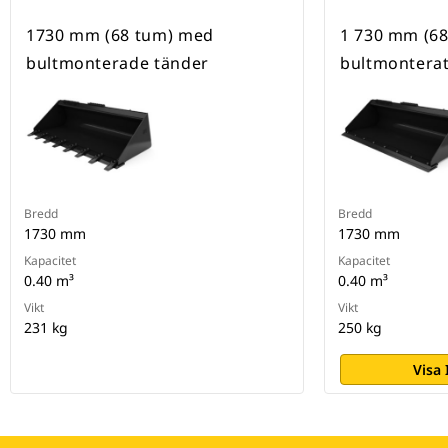
1730 mm (68 tum) med
1 730 mm (68
bultmonterade tänder
bultmonterat
Bredd
Bredd
1730 mm
1730 mm
Kapacitet
Kapacitet
0.40 m³
0.40 m³
Vikt
Vikt
231 kg
250 kg
Visa