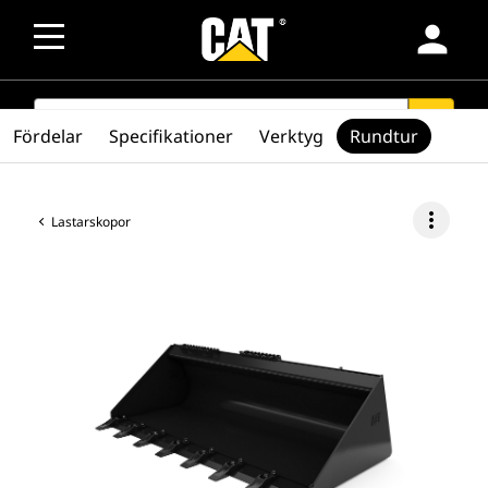
person
SEARCH
search
Fördelar
Specifikationer
Verktyg
Rundtur
more_vert
Lastarskopor