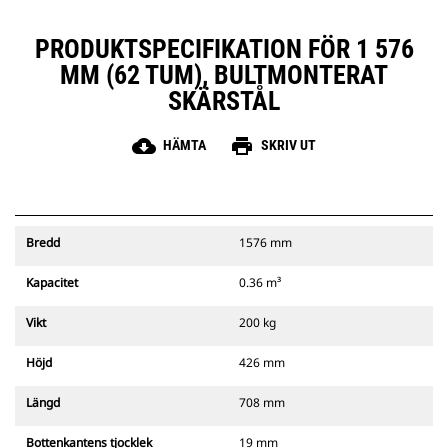
PRODUKTSPECIFIKATION FÖR 1 576
MM (62 TUM), BULTMONTERAT
SKÄRSTÅL
cloud_download
print
HÄMTA
SKRIV UT
Bredd
1576 mm
Kapacitet
0.36 m³
Vikt
200 kg
Höjd
426 mm
Längd
708 mm
Bottenkantens tjocklek
19 mm