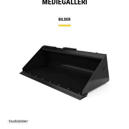
MEDIEGALLERI
BILDER
Studiobilder
Vy 