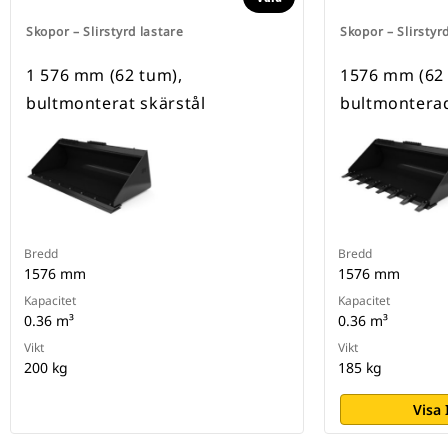
Skopor – Slirstyrd lastare
Skopor – Slirstyr
1 576 mm (62 tum),
1576 mm (62
bultmonterat skärstål
bultmontera
Bredd
Bredd
1576 mm
1576 mm
Kapacitet
Kapacitet
0.36 m³
0.36 m³
Vikt
Vikt
200 kg
185 kg
Visa