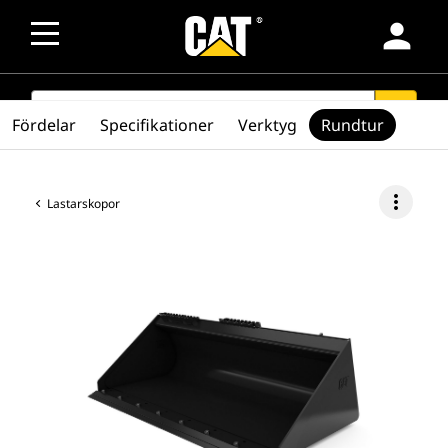
person
SEARCH
search
Fördelar
Specifikationer
Verktyg
Rundtur
more_vert
Lastarskopor