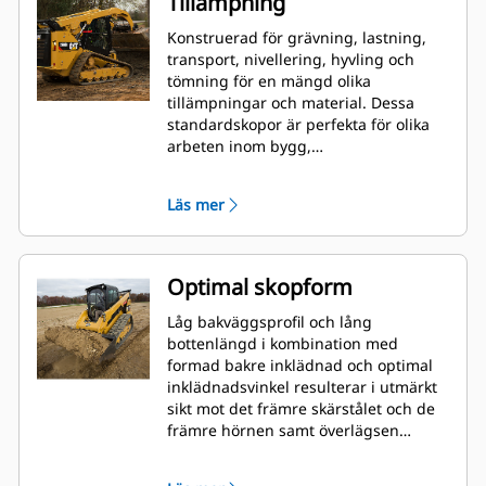
Tillämpning
Konstruerad för grävning, lastning,
transport, nivellering, hyvling och
tömning för en mängd olika
tillämpningar och material. Dessa
standardskopor är perfekta för olika
arbeten inom bygg,
landskapsutformning, industri och
mer krävande rivningsarbeten.
Läs mer
Optimal skopform
Låg bakväggsprofil och lång
bottenlängd i kombination med
formad bakre inklädnad och optimal
inklädnadsvinkel resulterar i utmärkt
sikt mot det främre skärstålet och de
främre hörnen samt överlägsen
lastning och dumpning.