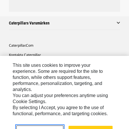
Caterpillars Varumärken
Caterpillar.com
Kontakta Caterpillar
Mina Marknadsföringspreferenser
This site uses cookies to improve your
experience. Some are required for the site to
Platskarta
function, while others support features,
performance, personalization, targeting, and
Cookie Settings
analytics.
Juridiskt
You can adjust your preferences anytime using
Cookie Settings.
Sekretess
By selecting I Accept, you agree to the use of
functional, performance, and targeting cookies.
Europe-Swedish
© 2026 Caterpillar. Med ensamrätt.