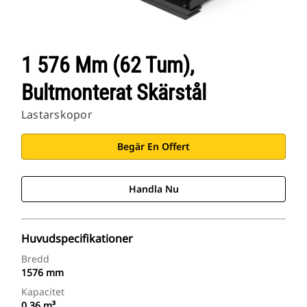
1 576 Mm (62 Tum),
Bultmonterat Skärstål
Lastarskopor
Begär En Offert
Handla Nu
Huvudspecifikationer
Bredd
1576 mm
Kapacitet
0.36 m³