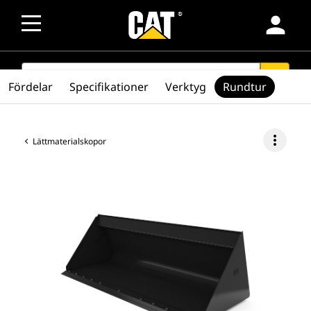
person
SEARCH
search
Fördelar
Specifikationer
Verktyg
Rundtur
more_vert
Lättmaterialskopor