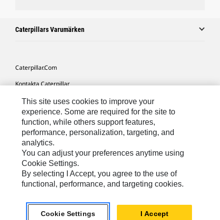
Caterpillars Varumärken
Caterpillar.com
Kontakta Caterpillar
Mina Marknadsföringspreferenser
This site uses cookies to improve your
experience. Some are required for the site to
Platskarta
function, while others support features,
performance, personalization, targeting, and
Cookie Settings
analytics.
Juridiskt
You can adjust your preferences anytime using
Cookie Settings.
Sekretess
By selecting I Accept, you agree to the use of
functional, performance, and targeting cookies.
Europe-Swedish
© 2026 Caterpillar. Med ensamrätt.
Cookie Settings
I Accept