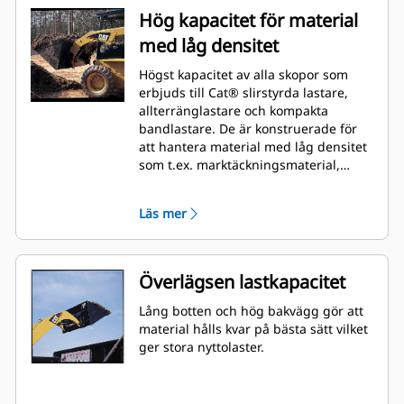
Hög kapacitet för material
med låg densitet
Högst kapacitet av alla skopor som
erbjuds till Cat® slirstyrda lastare,
allterränglastare och kompakta
bandlastare. De är konstruerade för
att hantera material med låg densitet
som t.ex. marktäckningsmaterial,
träflis, torr matjord, gödsel,
boskapsfoder och snö.
Läs mer
Överlägsen lastkapacitet
Lång botten och hög bakvägg gör att
material hålls kvar på bästa sätt vilket
ger stora nyttolaster.