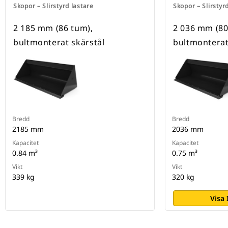
Skopor – Slirstyrd lastare
Skopor – Slirstyr
2 185 mm (86 tum),
2 036 mm (80
bultmonterat skärstål
bultmonterat
Bredd
Bredd
2185 mm
2036 mm
Kapacitet
Kapacitet
0.84 m³
0.75 m³
Vikt
Vikt
339 kg
320 kg
Visa