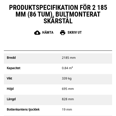
PRODUKTSPECIFIKATION FÖR 2 185
MM (86 TUM), BULTMONTERAT
SKÄRSTÅL
cloud_download
print
HÄMTA
SKRIV UT
Bredd
2185 mm
Kapacitet
0.84 m³
Vikt
339 kg
Höjd
695 mm
Längd
828 mm
Bottenkantens tjocklek
19 mm