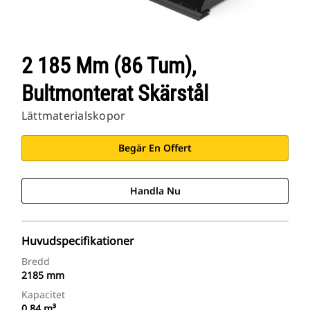
2 185 Mm (86 Tum),
Bultmonterat Skärstål
Lättmaterialskopor
Begär En Offert
Handla Nu
Huvudspecifikationer
Bredd
2185 mm
Kapacitet
0.84 m³