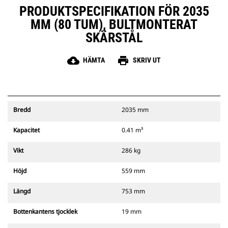
PRODUKTSPECIFIKATION FÖR 2035
MM (80 TUM), BULTMONTERAT
SKÄRSTÅL
cloud_download
print
HÄMTA
SKRIV UT
Bredd
2035 mm
Kapacitet
0.41 m³
Vikt
286 kg
Höjd
559 mm
Längd
753 mm
Bottenkantens tjocklek
19 mm