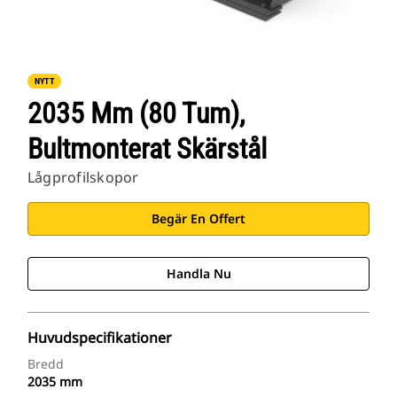
NYTT
2035 Mm (80 Tum),
Bultmonterat Skärstål
Lågprofilskopor
Begär En Offert
Handla Nu
Huvudspecifikationer
Bredd
2035 mm