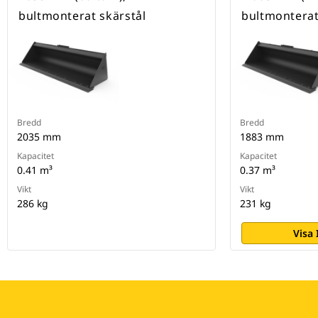
bultmonterat skärstål
bultmonterat
Bredd
Bredd
2035 mm
1883 mm
Kapacitet
Kapacitet
0.41 m³
0.37 m³
Vikt
Vikt
286 kg
231 kg
Visa