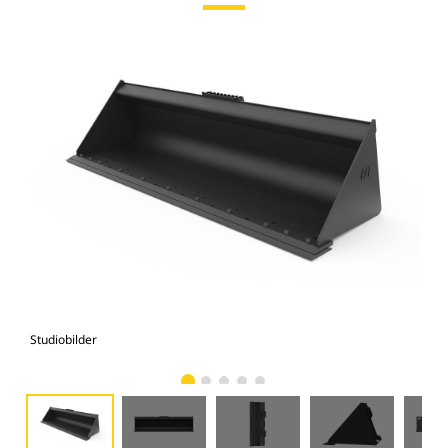
Studiobilder
Vy 