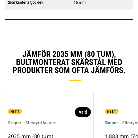
Skärkantens tjocklek
16 mm
JÄMFÖR 2035 MM (80 TUM),
BULTMONTERAT SKÄRSTÅL MED
PRODUKTER SOM OFTA JÄMFÖRS.
NYTT
NYTT
Vald
Skopor – Slirstyrd lastare
Skopor – Slirstyr
2035 mm (80 tum),
1 883 mm (74