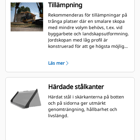
Tillämpning
Rekommenderas för tillämpningar på
trånga platser där en smalare skopa
med mindre volym behövs, t.ex. vid
byggarbete och landskapsutformning.
Jordskopan med låg profil är
konstruerad för att ge högsta möjliga
produktivitet, tillförlitlighet och
livslängd vid arbete med en mängd
Läs mer
olika material och arbetsförhållanden.
Härdade stålkanter
Härdat stål i skärkanterna på botten
och på sidorna ger utmärkt
genomträngning, hållbarhet och
livslängd.