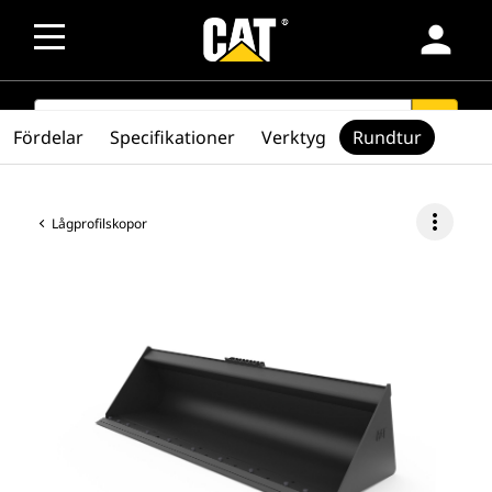
person
SEARCH
search
Fördelar
Specifikationer
Verktyg
Rundtur
more_vert
Lågprofilskopor