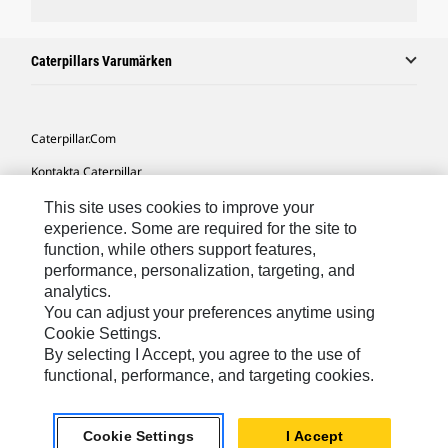
Caterpillars Varumärken
Caterpillar.com
Kontakta Caterpillar
Mina Marknadsföringspreferenser
This site uses cookies to improve your
experience. Some are required for the site to
Platskarta
function, while others support features,
performance, personalization, targeting, and
Cookie Settings
analytics.
Juridiskt
You can adjust your preferences anytime using
Cookie Settings.
Sekretess
By selecting I Accept, you agree to the use of
functional, performance, and targeting cookies.
Europe-Swedish
© 2026 Caterpillar. Med ensamrätt.
Cookie Settings
I Accept