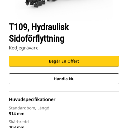
T109, Hydraulisk
Sidoförflyttning
Kedjegrävare
Begär En Offert
Handla Nu
Huvudspecifikationer
Standardbom, Längd
914 mm
Skärbredd
203 mm