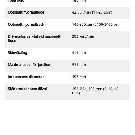
Total höjd
786 mm
Optimalt hydraulflöde
42-86 l/min (11-23 gpm)
Optimalt hydraultryck
145-235 bar (2100-3400 psi)
Drivaxelns varvtal vid maximalt
203 varv/min
flöde
Sidoväxling
419 mm
Maximalt spel för jordborr
534 mm
Jordborrens diameter
457 mm
Skärbredder som tillval
152, 254, 305 mm (6, 10, 12
tum)