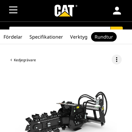
person
SEARCH
search
Fördelar
Specifikationer
Verktyg
Rundtur
more_vert
Kedjegrävare