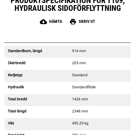
PRODUKTSPECIFIKATION FÖR T109,
HYDRAULISK SIDOFÖRFLYTTNING
cloud_download
print
HÄMTA
SKRIV UT
Standardbom, längd
914 mm
Skärbredd
203 mm
Kedjetyp
Standard
Hydraulik
Standardflöde
Total bredd
1426 mm
Total längd
2348 mm
Vikt
495.29 kg