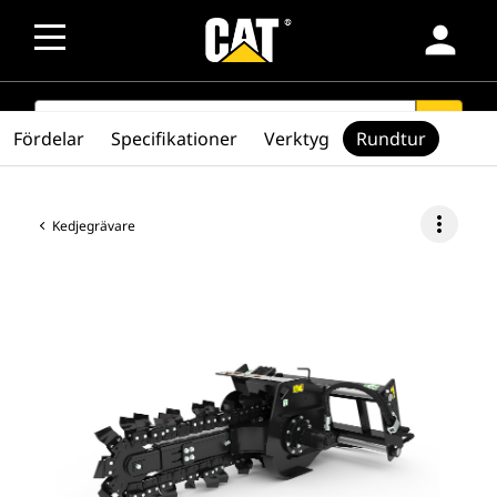
person
SEARCH
search
Fördelar
Specifikationer
Verktyg
Rundtur
more_vert
Kedjegrävare