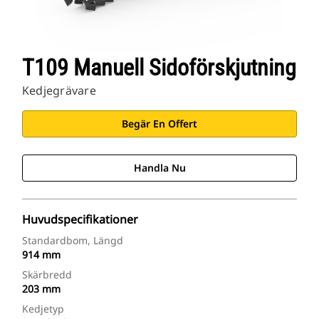
T109 Manuell Sidoförskjutning
Kedjegrävare
Begär En Offert
Handla Nu
Huvudspecifikationer
Standardbom, Längd
914 mm
Skärbredd
203 mm
Kedjetyp