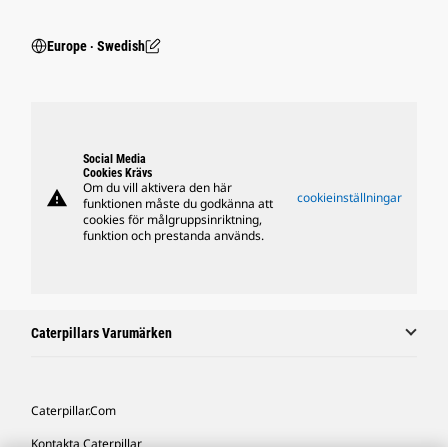
Europe ‧ Swedish
Social Media
Cookies Krävs
Om du vill aktivera den här
warning
cookieinställningar
funktionen måste du godkänna att
cookies för målgruppsinriktning,
funktion och prestanda används.
Caterpillars Varumärken
Caterpillar.com
Kontakta Caterpillar