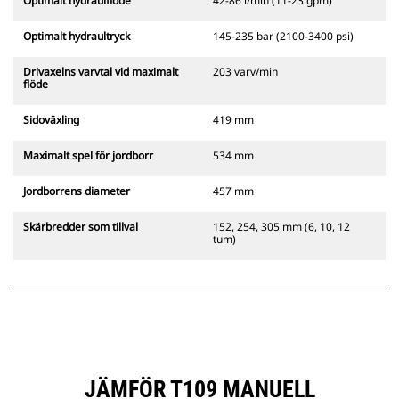
Optimalt hydraulflöde
42-86 l/min (11-23 gpm)
Optimalt hydraultryck
145-235 bar (2100-3400 psi)
Drivaxelns varvtal vid maximalt
203 varv/min
flöde
Sidoväxling
419 mm
Maximalt spel för jordborr
534 mm
Jordborrens diameter
457 mm
Skärbredder som tillval
152, 254, 305 mm (6, 10, 12
tum)
JÄMFÖR T109 MANUELL