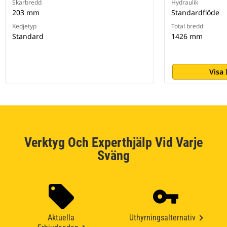
Skärbredd
Hydraulik
203 mm
Standardflöde
Kedjetyp
Total bredd
Standard
1426 mm
Visa
Verktyg Och Experthjälp Vid Varje
Sväng
Aktuella
Uthyrningsalternativ