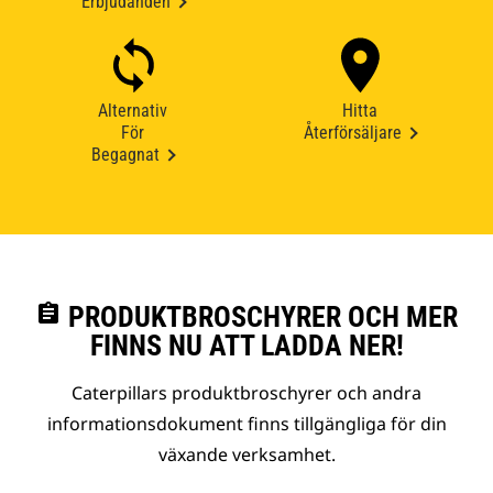
Erbjudanden
Alternativ
Hitta
För
Återförsäljare
Begagnat
assignment
PRODUKTBROSCHYRER OCH MER
FINNS NU ATT LADDA NER!
Caterpillars produktbroschyrer och andra
informationsdokument finns tillgängliga för din
växande verksamhet.