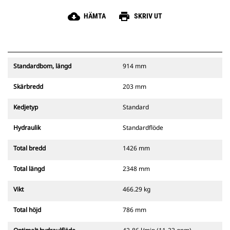
cloud_download
print
HÄMTA
SKRIV UT
Standardbom, längd
914 mm
Skärbredd
203 mm
Kedjetyp
Standard
Hydraulik
Standardflöde
Total bredd
1426 mm
Total längd
2348 mm
Vikt
466.29 kg
Total höjd
786 mm