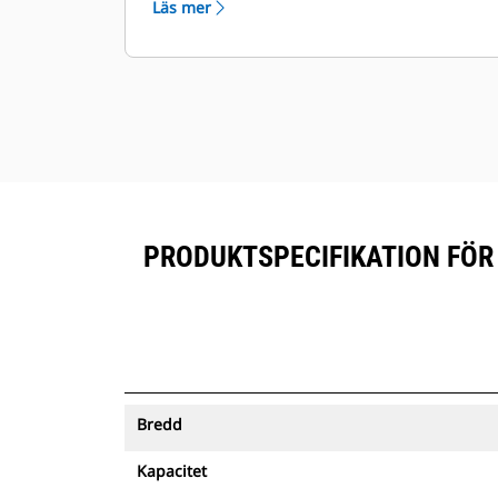
Läs mer
prenumererad utrustning.
Förvara dina tillgångar säkert.
Skopor med spårning skickar en
varning om de lämnar ett område
som är enkelt att definiera.
PRODUKTSPECIFIKATION FÖR 
Bredd
Kapacitet