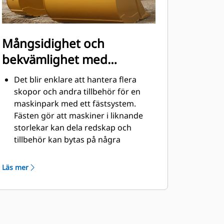
Mångsidighet och
bekvämlighet med
snabbfästen
Det blir enklare att hantera flera
skopor och andra tillbehör för en
maskinpark med ett fästsystem.
Fästen gör att maskiner i liknande
storlekar kan dela redskap och
tillbehör kan bytas på några
sekunder utan att föraren behöver
lämna hyttens säkerhet.
Läs mer
Pinnmonterade skopor är även
®
kompatibla med Cat
pinnmonterade gripredskapsfästen,
förutom pinnmonterade skopor i
Performance-serien. Pinnmonterade