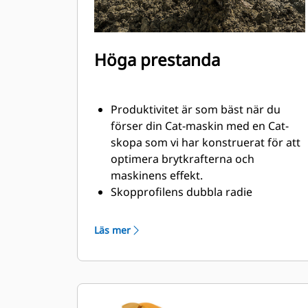
Höga prestanda
Produktivitet är som bäst när du
förser din Cat-maskin med en Cat-
skopa som vi har konstruerat för att
optimera brytkrafterna och
maskinens effekt.
Skopprofilens dubbla radie
förbättrar materialflödet in i skopan.
Skophälens utökade frigång
Läs mer
säkerställer att skopans botten inte
släpar, vilket minskar
underhållskostnaderna.
Bränsleförbrukningstoppar under
grävning. Cat-skoporna är