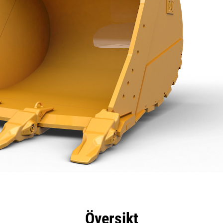
delar
Specifikationer
Verktyg
Rundtur
Översikt