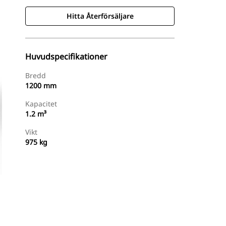
Hitta Återförsäljare
Huvudspecifikationer
Bredd
1200 mm
Kapacitet
1.2 m³
Vikt
975 kg
Hitta Återförsäljare
Begär En Offert