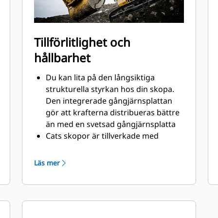
Tillförlitlighet och
hållbarhet
Du kan lita på den långsiktiga
strukturella styrkan hos din skopa.
Den integrerade gångjärnsplattan
gör att krafterna distribueras bättre
än med en svetsad gångjärnsplatta
Cats skopor är tillverkade med
höghållfast, nötningsbeständigt stål,
särskilt användbart på extrema
Läs mer
slitytor
Skydda extrema slitytor på skopan
bäst från att komma i kontakt med
material med Caterpillars redskap
med markkontakt (GET)