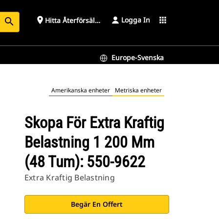
Logga In
place
apps
Hitta Återförsäljare
search
Europe-Svenska
Amerikanska enheter
Metriska enheter
Skopa För Extra Kraftig
Belastning 1 200 Mm
(48 Tum): 550-9622
Extra Kraftig Belastning
Begär En Offert