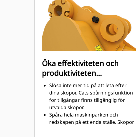
utformade för att skära genom
material snabbt och förbättra
maskinens totala effektivitet.
Lasta mer material på kortare tid.
Skopans form och sidostänger håller
de flesta material i din skopa vid
varje lastning.
Öka effektiviteten och
produktiviteten
med integrerad Cat
Slösa inte mer tid på att leta efter
Connect-teknik
dina skopor. Cats spårningsfunktion
för tillgångar finns tillgänglig för
utvalda skopor.
Spåra hela maskinparken och
redskapen på ett enda ställe. Skopor
®
med spårning kan ses i VisionLink
™
tillsammans med Product Link
-