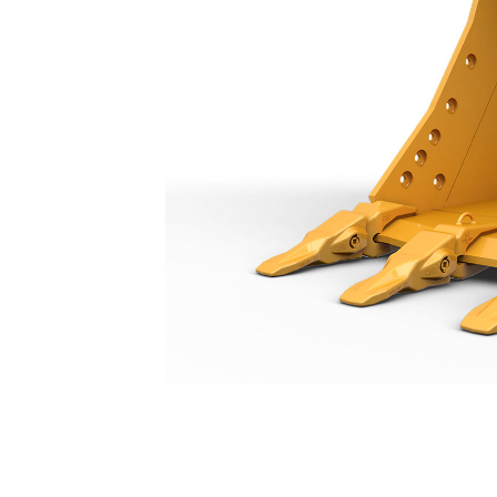
Skopa För Extra Kraftig Belastning 1 200 Mm (48 Tum): 550-9622
För
Ändra modell