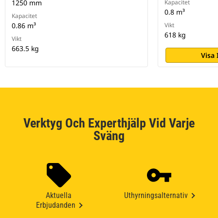
1250 mm
Kapacitet
0.8 m³
Kapacitet
0.86 m³
Vikt
618 kg
Vikt
663.5 kg
Visa
Verktyg Och Experthjälp Vid Varje
Sväng
Aktuella
Uthyrningsalternativ
Erbjudanden