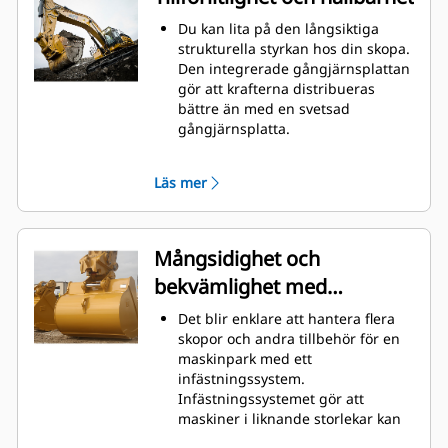
grävning. Cat-skoporna är
utformade för att skära genom
Du kan lita på den långsiktiga
material snabbt för att förbättra
strukturella styrkan hos din skopa.
maskinens totala effektivitet.
Den integrerade gångjärnsplattan
Lasta mer material på kortare tid.
gör att krafterna distribueras
Skopans form och sidostänger
bättre än med en svetsad
håller de flesta material i din
gångjärnsplatta.
skopa vid varje lastning.
Cats skopor är tillverkade med
höghållfast, nötningsbeständigt
Läs mer
stål, särskilt komponenter som
utsätts för extrem nötning.
Skydda skopans viktigaste ytor
med stor nötning med Cat
®
Mångsidighet och
redskap med markkontakt (GET).
bekvämlighet med
Gavelkantskydd och sidoskär
skyddar de delar av skopan som
snabbkopplingar
Det blir enklare att hantera flera
kommer i kontakt med och
skopor och andra tillbehör för en
passerar genom material mest.
maskinpark med ett
Minska underhållskostnaderna
infästningssystem.
genom att följa rätt GET för din
Infästningssystemet gör att
kombination av skopa och
maskiner i liknande storlekar kan
användningsområde.
dela redskap och tillbehör vilka