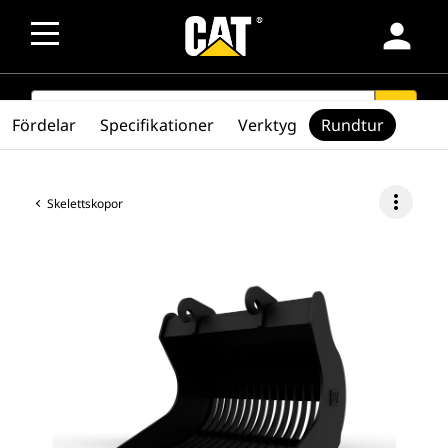
person
SEARCH
search
Fördelar
Specifikationer
Verktyg
Rundtur
more_vert
Skelettskopor