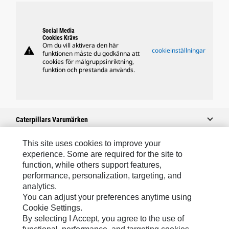
Social Media
Cookies Krävs
Om du vill aktivera den här
warning
cookieinställningar
funktionen måste du godkänna att
cookies för målgruppsinriktning,
funktion och prestanda används.
Caterpillars Varumärken
This site uses cookies to improve your
experience. Some are required for the site to
Caterpillar.com
function, while others support features,
performance, personalization, targeting, and
Kontakta Caterpillar
analytics.
Mina Marknadsföringspreferenser
You can adjust your preferences anytime using
Cookie Settings.
Platskarta
By selecting I Accept, you agree to the use of
Cookie Settings