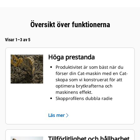
Översikt över funktionerna
Visar 1–3 av 5
Höga prestanda
Produktivitet är som bäst när du
förser din Cat-maskin med en Cat-
skopa som vi konstruerat för att
optimera brytkrafterna och
maskinens effekt.
Skopprofilens dubbla radie
förbättrar materialflödet och sikten
in i skopan. Skophälens utökade
Läs mer
frigång säkerställer att skopbotten
inte släpar, vilket minskar
underhållskostnaderna.
Bränsleförbrukningstoppar under
Tillförlitlighet och hållbarhet