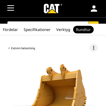
person
SEARCH
search
Fördelar
Specifikationer
Verktyg
Rundtur
more_vert
Extrem belastning