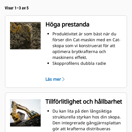
Visar 1–3 av 5
Höga prestanda
Produktivitet är som bäst när du
förser din Cat-maskin med en Cat-
skopa som vi konstruerat för att
optimera brytkrafterna och
maskinens effekt.
Skopprofilens dubbla radie
förbättrar materialflödet och sikten
in i skopan. Skophälens utökade
Läs mer
frigång säkerställer att skopbotten
inte släpar, vilket minskar
underhållskostnaderna.
Bränsleförbrukningstoppar under
Tillförlitlighet och hållbarhet
grävning. Cat-skoporna är
utformade för att skära genom
Du kan lita på den långsiktiga
material snabbt för att förbättra
strukturella styrkan hos din skopa.
maskinens totala effektivitet.
Den integrerade gångjärnsplattan
Lasta mer material på kortare tid.
gör att krafterna distribueras