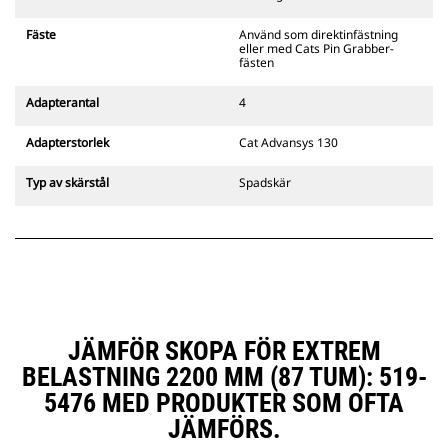
Cats pinnmonterade
gripredskapsfästen är kompatibla
Fäste
Använd som direktinfästning
med bandgående grävmaskiner
eller med Cats Pin Grabber-
311–352 och alla hjulburna
fästen
grävmaskiner. Fästen för
dikesbredd finns även tillgängliga.
Adapterantal
4
Tillbehör som är kompatibla med
det CW-anpassade redskapsfästet
Adapterstorlek
Cat Advansys 130
använder det fasta
redskapsfästets gångjärn. CW-
Typ av skärstål
Spadskär
anpassade redskapsfästen har ett
killåsningssystem som håller
säkert låst.
CW-anpassade redskapsfästen
finns tillgängliga för alla
bandburna och hjulburna
grävmaskiner.
JÄMFÖR SKOPA FÖR EXTREM
BELASTNING 2200 MM (87 TUM): 519-
5476 MED PRODUKTER SOM OFTA
JÄMFÖRS.