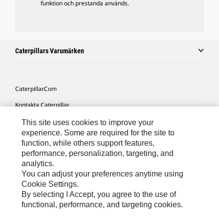
funktion och prestanda används.
Caterpillars Varumärken
Caterpillar.com
Kontakta Caterpillar
Mina Marknadsföringspreferenser
This site uses cookies to improve your
experience. Some are required for the site to
Platskarta
function, while others support features,
performance, personalization, targeting, and
Cookie Settings
analytics.
Juridiskt
You can adjust your preferences anytime using
Cookie Settings.
Sekretess
By selecting I Accept, you agree to the use of
functional, performance, and targeting cookies.