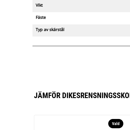
Vikt
Fäste
Typ av skärstål
JÄMFÖR DIKESRENSNINGSSKOP
Vald