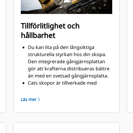
Tillförlitlighet och
hållbarhet
Du kan lita på den långsiktiga
strukturella styrkan hos din skopa.
Den integrerade gångjärnsplattan
gör att krafterna distribueras bättre
än med en svetsad gångjärnsplatta.
Cats skopor är tillverkade med
höghållfast, nötningsbeständigt stål,
särskilt komponenter som utsätts
Läs mer
för extrem nötning.
Skydda skopans viktigaste ytor med
®
stor nötning med Cat
redskap med
markkontakt (GET). Gavelkantskydd
och sidoskär skyddar de delar av