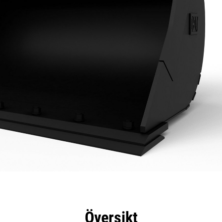
delar
Specifikationer
Verktyg
Rundtur
Översikt