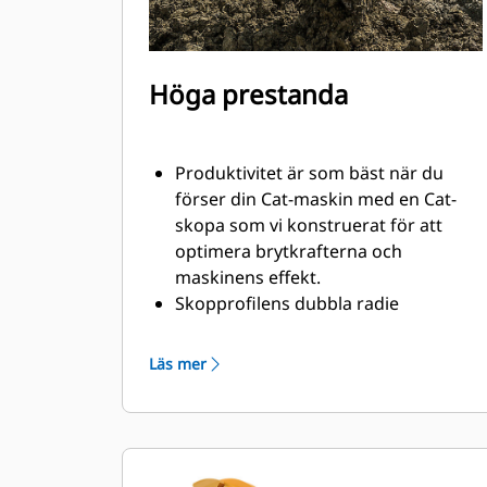
Höga prestanda
Produktivitet är som bäst när du
förser din Cat-maskin med en Cat-
skopa som vi konstruerat för att
optimera brytkrafterna och
maskinens effekt.
Skopprofilens dubbla radie
förbättrar materialflödet och sikten
in i skopan. Skophälens utökade
Läs mer
frigång säkerställer att skopbotten
inte släpar, vilket minskar
underhållskostnaderna.
Bränsleförbrukningstoppar under
grävning. Cat-skoporna är