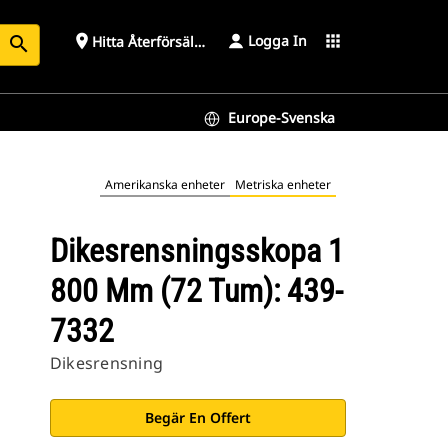
Logga In
place
apps
Hitta Återförsäljare
search
Europe-Svenska
Amerikanska enheter
Metriska enheter
Dikesrensningsskopa 1
800 Mm (72 Tum): 439-
7332
Dikesrensning
Begär En Offert