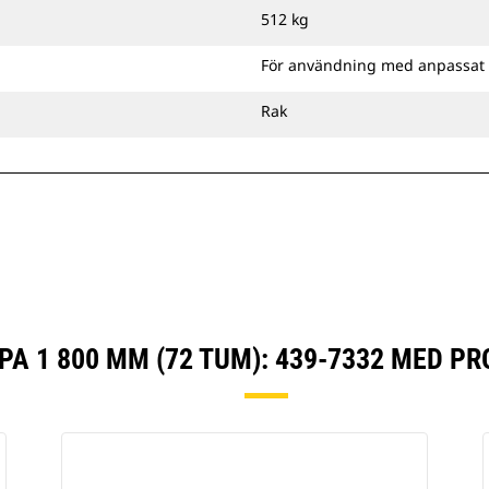
Cat-pinnmonteringsfäste eller ett
512 kg
CW-anpassat redskapsfäste.
För användning med anpassat
Rak
A 1 800 MM (72 TUM): 439-7332 MED P