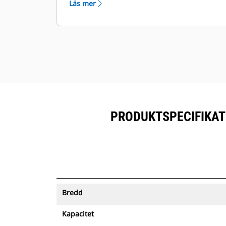
Läs mer
prenumererad utrustning.
Förvara dina tillgångar säkert.
Skopor med spårning skickar en
varning om de lämnar ett område
som är enkelt att definiera.
PRODUKTSPECIFIKATI
Bredd
Kapacitet