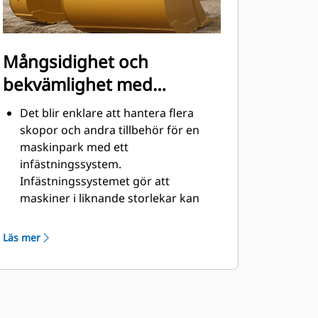
Mångsidighet och
bekvämlighet med
snabbkopplingar
Det blir enklare att hantera flera
skopor och andra tillbehör för en
maskinpark med ett
infästningssystem.
Infästningssystemet gör att
maskiner i liknande storlekar kan
dela redskap och tillbehör vilka kan
bytas på några sekunder utan att
Läs mer
föraren behöver lämna hyttens
säkerhet.
Pinnmonterade skopor är även
®
kompatibla med Cat
pinnmonterade gripredskapsfästen,