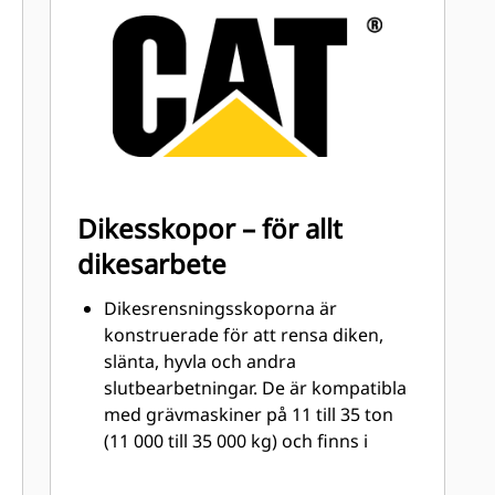
skopan som kommer i kontakt med
och passerar genom material mest.
Minska underhållskostnaderna
genom att följa rätt GET för din
kombination av skopa och
användningsområde.
Skoptänder finns tillgängliga i
många varianter för att passa din
Dikesskopor – för allt
specifika tillämpning. Oavsett om du
dikesarbete
behöver skapa ett rent, plant golv
eller gräva i hårda, nötande material,
Dikesrensningsskoporna är
finns det en tandlösning som passar.
konstruerade för att rensa diken,
slänta, hyvla och andra
slutbearbetningar. De är kompatibla
med grävmaskiner på 11 till 35 ton
(11 000 till 35 000 kg) och finns i
bredderna 1200- 2400 mm (48-94
tum)