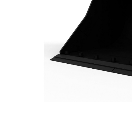
Dikesrensningsskopa 1 800 Mm (72 Tum): 439-7332
För
Ändra modell