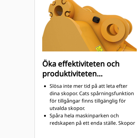
utformade för att skära genom
material snabbt för att förbättra
maskinens totala effektivitet.
Lasta mer material på kortare tid.
Skopans form och sidostänger håller
de flesta material i din skopa vid
varje lastning.
Öka effektiviteten och
produktiviteten
med integrerad Cat
Slösa inte mer tid på att leta efter
Connect-teknik
dina skopor. Cats spårningsfunktion
för tillgångar finns tillgänglig för
utvalda skopor.
Spåra hela maskinparken och
redskapen på ett enda ställe. Skopor
®
med spårning kan ses i Vision Link
™
tillsammans med Product Link
-