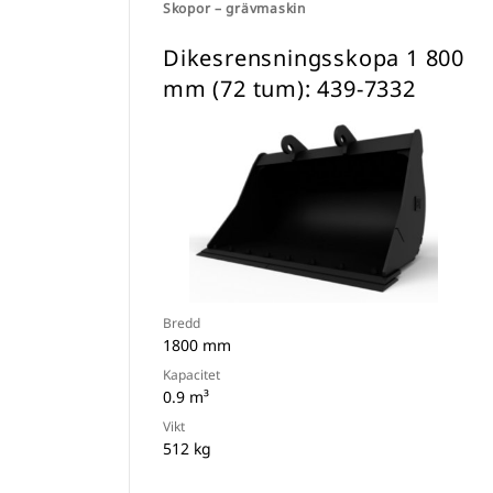
Skopor – grävmaskin
Dikesrensningsskopa 1 800
mm (72 tum): 439-7332
Bredd
1800 mm
Kapacitet
0.9 m³
Vikt
512 kg