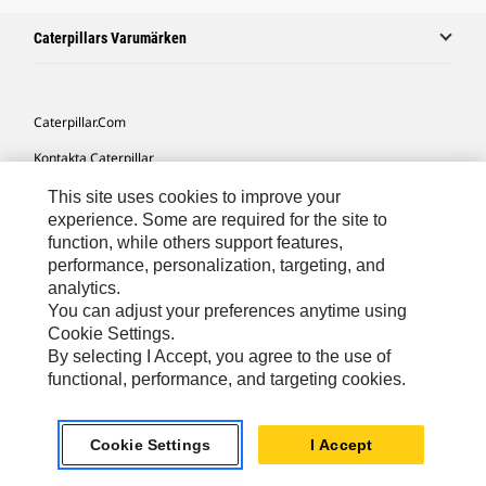
Caterpillars Varumärken
Caterpillar.com
Kontakta Caterpillar
Mina Marknadsföringspreferenser
This site uses cookies to improve your
experience. Some are required for the site to
Platskarta
function, while others support features,
performance, personalization, targeting, and
Cookie Settings
analytics.
Juridiskt
You can adjust your preferences anytime using
Cookie Settings.
Sekretess
By selecting I Accept, you agree to the use of
functional, performance, and targeting cookies.
Europe-Swedish
© 2026 Caterpillar. Med ensamrätt.
Cookie Settings
I Accept