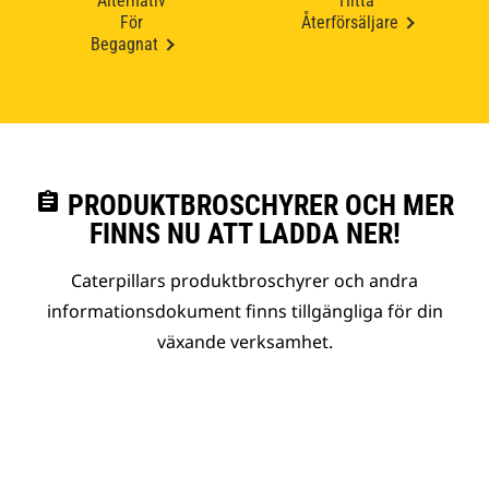
Alternativ
Hitta
För
Återförsäljare
Begagnat
assignment
PRODUKTBROSCHYRER OCH MER
FINNS NU ATT LADDA NER!
Caterpillars produktbroschyrer och andra
informationsdokument finns tillgängliga för din
växande verksamhet.