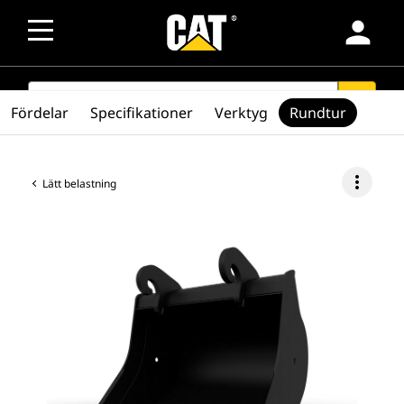
person
SEARCH
search
Fördelar
Specifikationer
Verktyg
Rundtur
more_vert
Lätt belastning