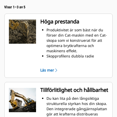
Visar 1–3 av 5
Höga prestanda
Produktivitet är som bäst när du
förser din Cat-maskin med en Cat-
skopa som vi konstruerat för att
optimera brytkrafterna och
maskinens effekt.
Skopprofilens dubbla radie
förbättrar materialflödet och sikten
in i skopan. Skophälens utökade
Läs mer
frigång säkerställer att skopbotten
inte släpar, vilket minskar
underhållskostnaderna.
Bränsleförbrukningstoppar under
Tillförlitlighet och hållbarhet
grävning. Cat-skoporna är
utformade för att skära genom
Du kan lita på den långsiktiga
material snabbt för att förbättra
strukturella styrkan hos din skopa.
maskinens totala effektivitet.
Den integrerade gångjärnsplattan
Lasta mer material på kortare tid.
gör att krafterna distribueras