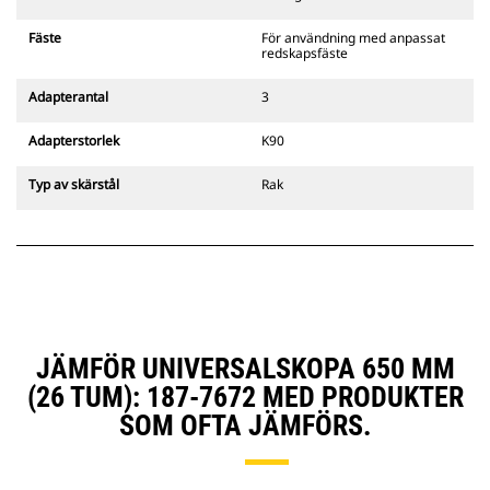
Cats pinnmonterade
gripredskapsfästen är kompatibla
Fäste
För användning med anpassat
med bandgående grävmaskiner
redskapsfäste
311–352 och alla hjulburna
grävmaskiner. Fästen för
Adapterantal
3
dikesbredd finns även tillgängliga.
Tillbehör som är kompatibla med
Adapterstorlek
K90
det CW-anpassade redskapsfästet
använder det fasta
Typ av skärstål
Rak
redskapsfästets gångjärn. CW-
anpassade redskapsfästen har ett
killåsningssystem som håller
säkert låst.
CW-anpassade redskapsfästen
finns tillgängliga för alla
bandburna och hjulburna
grävmaskiner.
JÄMFÖR UNIVERSALSKOPA 650 MM
(26 TUM): 187-7672 MED PRODUKTER
SOM OFTA JÄMFÖRS.