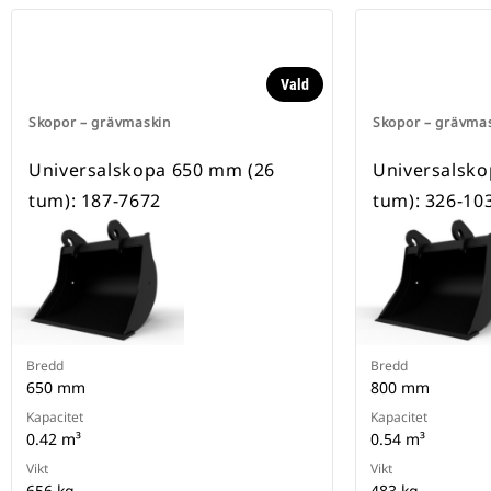
Vald
Skopor – grävmaskin
Skopor – grävma
Universalskopa 650 mm (26
Universalsko
tum): 187-7672
tum): 326-10
Bredd
Bredd
650 mm
800 mm
Kapacitet
Kapacitet
0.42 m³
0.54 m³
Vikt
Vikt
656 kg
483 kg