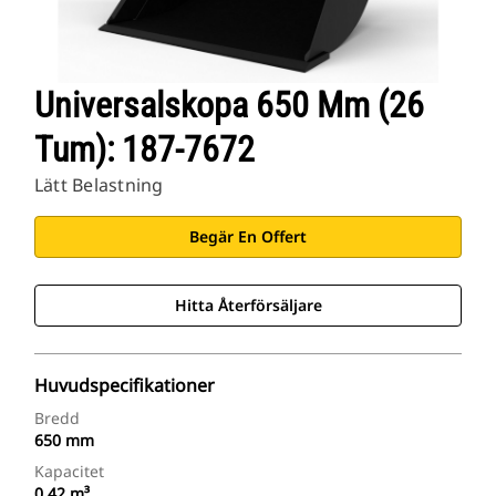
Universalskopa 650 Mm (26
Tum): 187-7672
Lätt Belastning
Begär En Offert
Hitta Återförsäljare
Huvudspecifikationer
Bredd
650 mm
Kapacitet
0.42 m³