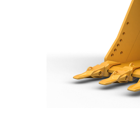
Skopa För Normalbelastning 750 Mm (30 Tum): 571-2905
För
Ändra modell