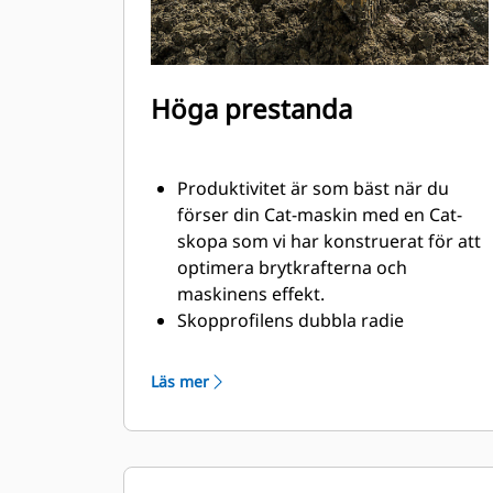
Höga prestanda
Produktivitet är som bäst när du
förser din Cat-maskin med en Cat-
skopa som vi har konstruerat för att
optimera brytkrafterna och
maskinens effekt.
Skopprofilens dubbla radie
förbättrar materialflödet in i skopan.
Skophälens utökade frigång
Läs mer
säkerställer att skopans botten inte
släpar, vilket minskar
underhållskostnaderna.
Bränsleförbrukningstoppar under