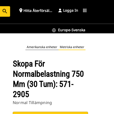
Logga In
place
apps
Hitta Återförsäljare
search
Europe-Svenska
Amerikanska enheter
Metriska enheter
Skopa För
Normalbelastning 750
Mm (30 Tum): 571-
2905
Normal Tillämpning