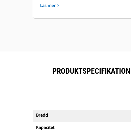
™
tillsammans med Product Link
-
Läs mer
prenumererad utrustning.
Förvara dina tillgångar säkert.
Skopor med spårning skickar en
varning om de lämnar ett område
som är enkelt att definiera.
PRODUKTSPECIFIKATION 
Bredd
Kapacitet