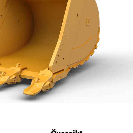
delar
Specifikationer
Verktyg
Rundtur