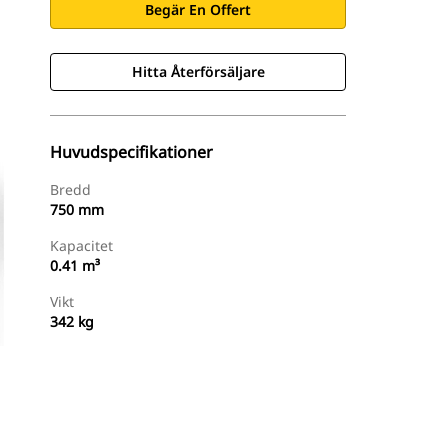
Begär En Offert
Hitta Återförsäljare
Huvudspecifikationer
Bredd
750 mm
Kapacitet
0.41 m³
Vikt
342 kg
Hitta Återförsäljare
Begär En Offert