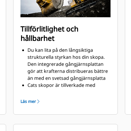
Tillförlitlighet och
hållbarhet
Du kan lita på den långsiktiga
strukturella styrkan hos din skopa.
Den integrerade gångjärnsplattan
gör att krafterna distribueras bättre
än med en svetsad gångjärnsplatta
Cats skopor är tillverkade med
höghållfast, nötningsbeständigt stål,
särskilt användbart på extrema
Läs mer
slitytor
Skydda extrema slitytor på skopan
bäst från att komma i kontakt med
material med Caterpillars redskap