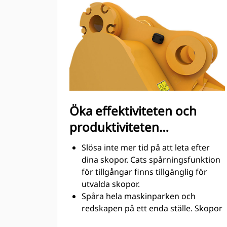
grävning. Cat-skoporna är
utformade för att skära genom
material snabbt och förbättra
maskinens totala effektivitet.
Lasta mer material på kortare tid.
Skopans form och sidostänger håller
de flesta material i din skopa vid
varje lastning.
Öka effektiviteten och
produktiviteten
med integrerad Cat
Slösa inte mer tid på att leta efter
Connect-teknik
dina skopor. Cats spårningsfunktion
för tillgångar finns tillgänglig för
utvalda skopor.
Spåra hela maskinparken och
redskapen på ett enda ställe. Skopor
®
med spårning kan ses i VisionLink