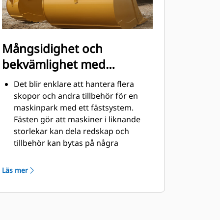
Mångsidighet och
bekvämlighet med
snabbfästen
Det blir enklare att hantera flera
skopor och andra tillbehör för en
maskinpark med ett fästsystem.
Fästen gör att maskiner i liknande
storlekar kan dela redskap och
tillbehör kan bytas på några
sekunder utan att föraren behöver
lämna hyttens säkerhet.
Läs mer
Pinnmonterade skopor är även
®
kompatibla med Cat
pinnmonterade gripredskapsfästen,
förutom pinnmonterade skopor i