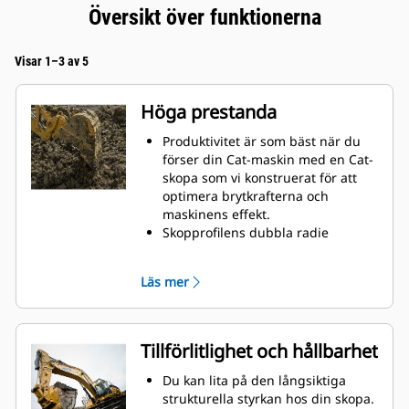
Översikt över funktionerna
Visar 1–3 av 5
Höga prestanda
Produktivitet är som bäst när du
förser din Cat-maskin med en Cat-
skopa som vi konstruerat för att
optimera brytkrafterna och
maskinens effekt.
Skopprofilens dubbla radie
förbättrar materialflödet och sikten
in i skopan. Skophälens utökade
Läs mer
frigång säkerställer att skopbotten
inte släpar, vilket minskar
underhållskostnaderna.
Bränsleförbrukningstoppar under
Tillförlitlighet och hållbarhet
grävning. Cat-skoporna är
utformade för att skära genom
Du kan lita på den långsiktiga
material snabbt för att förbättra
strukturella styrkan hos din skopa.