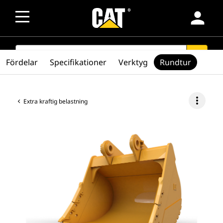
person
SEARCH
search
Fördelar
Specifikationer
Verktyg
Rundtur
more_vert
Extra kraftig belastning