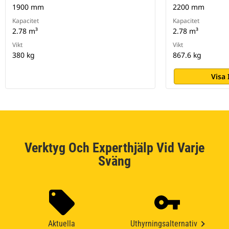
1900 mm
2200 mm
Kapacitet
Kapacitet
2.78 m³
2.78 m³
Vikt
Vikt
380 kg
867.6 kg
Visa
Verktyg Och Experthjälp Vid Varje
Sväng
Aktuella
Uthyrningsalternativ