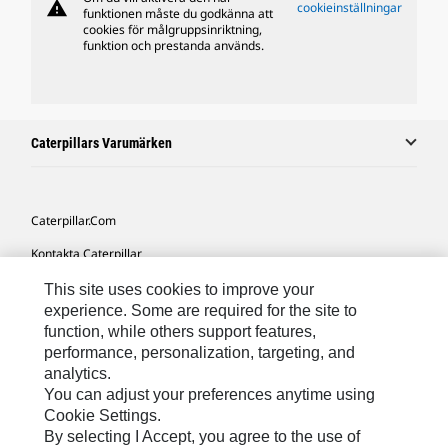
warning
cookieinställningar
funktionen måste du godkänna att
cookies för målgruppsinriktning,
funktion och prestanda används.
Caterpillars Varumärken
Caterpillar.com
Kontakta Caterpillar
Mina Marknadsföringspreferenser
This site uses cookies to improve your
experience. Some are required for the site to
Platskarta
function, while others support features,
performance, personalization, targeting, and
Cookie Settings
analytics.
Juridiskt
You can adjust your preferences anytime using
Cookie Settings.
Sekretess
By selecting I Accept, you agree to the use of