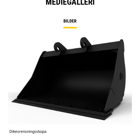
MEDIEGALLERI
BILDER
Dikesrensningsskopa
Bild