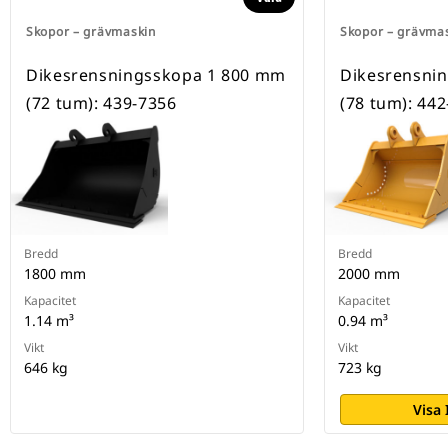
Skopor – grävmaskin
Skopor – grävma
Dikesrensningsskopa 1 800 mm
Dikesrensni
(72 tum): 439-7356
(78 tum): 44
Bredd
Bredd
1800 mm
2000 mm
Kapacitet
Kapacitet
1.14 m³
0.94 m³
Vikt
Vikt
646 kg
723 kg
Visa