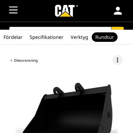
person
SEARCH
search
Fördelar
Specifikationer
Verktyg
Rundtur
more_vert
Dikesrensning