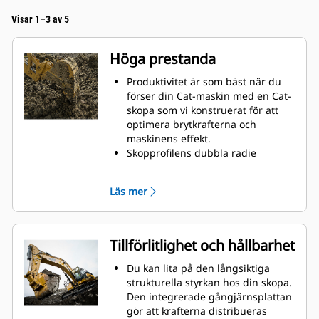
Visar 1–3 av 5
Höga prestanda
Produktivitet är som bäst när du
förser din Cat-maskin med en Cat-
skopa som vi konstruerat för att
optimera brytkrafterna och
maskinens effekt.
Skopprofilens dubbla radie
förbättrar materialflödet och sikten
in i skopan. Skophälens utökade
Läs mer
frigång säkerställer att skopbotten
inte släpar, vilket minskar
underhållskostnaderna.
Bränsleförbrukningstoppar under
Tillförlitlighet och hållbarhet
grävning. Cat-skoporna är
utformade för att skära genom
Du kan lita på den långsiktiga
material snabbt för att förbättra
strukturella styrkan hos din skopa.
maskinens totala effektivitet.
Den integrerade gångjärnsplattan
Lasta mer material på kortare tid.
gör att krafterna distribueras