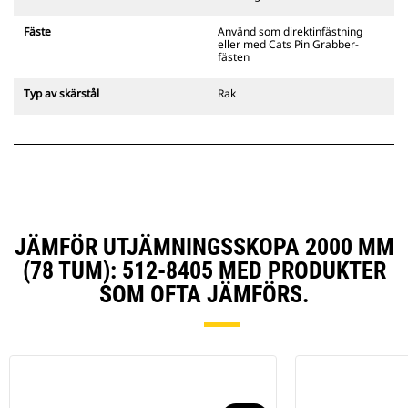
Cats pinnmonterade
gripredskapsfästen är kompatibla
Fäste
Använd som direktinfästning
med bandgående grävmaskiner
eller med Cats Pin Grabber-
311–352 och alla hjulburna
fästen
grävmaskiner. Fästen för
dikesbredd finns även tillgängliga.
Typ av skärstål
Rak
Tillbehör som är kompatibla med
det CW-anpassade redskapsfästet
använder det fasta
redskapsfästets gångjärn. CW-
anpassade redskapsfästen har ett
killåsningssystem som håller
säkert låst.
CW-anpassade redskapsfästen
JÄMFÖR UTJÄMNINGSSKOPA 2000 MM
finns tillgängliga för alla
(78 TUM): 512-8405 MED PRODUKTER
bandburna och hjulburna
SOM OFTA JÄMFÖRS.
grävmaskiner.