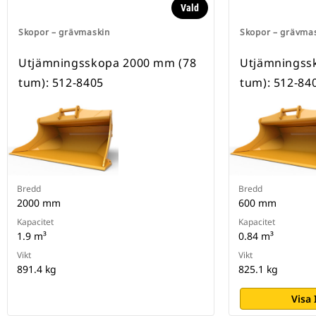
Vald
Skopor – grävmaskin
Skopor – grävma
Utjämningsskopa 2000 mm (78
Utjämningss
tum): 512-8405
tum): 512-84
Bredd
Bredd
2000 mm
600 mm
Kapacitet
Kapacitet
1.9 m³
0.84 m³
Vikt
Vikt
891.4 kg
825.1 kg
Visa