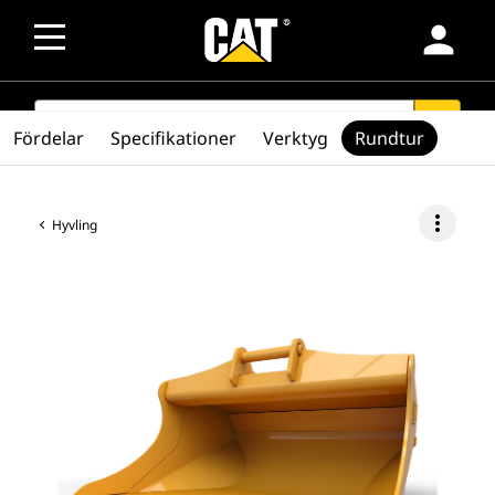
person
SEARCH
search
Fördelar
Specifikationer
Verktyg
Rundtur
more_vert
Hyvling