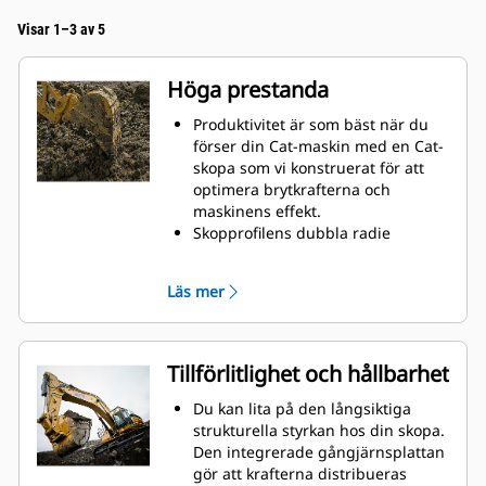
Visar 1–3 av 5
Höga prestanda
Produktivitet är som bäst när du
förser din Cat-maskin med en Cat-
skopa som vi konstruerat för att
optimera brytkrafterna och
maskinens effekt.
Skopprofilens dubbla radie
förbättrar materialflödet och sikten
in i skopan. Skophälens utökade
Läs mer
frigång säkerställer att skopbotten
inte släpar, vilket minskar
underhållskostnaderna.
Bränsleförbrukningstoppar under
Tillförlitlighet och hållbarhet
grävning. Cat-skoporna är
utformade för att skära genom
Du kan lita på den långsiktiga
material snabbt för att förbättra
strukturella styrkan hos din skopa.
maskinens totala effektivitet.
Den integrerade gångjärnsplattan
Lasta mer material på kortare tid.
gör att krafterna distribueras